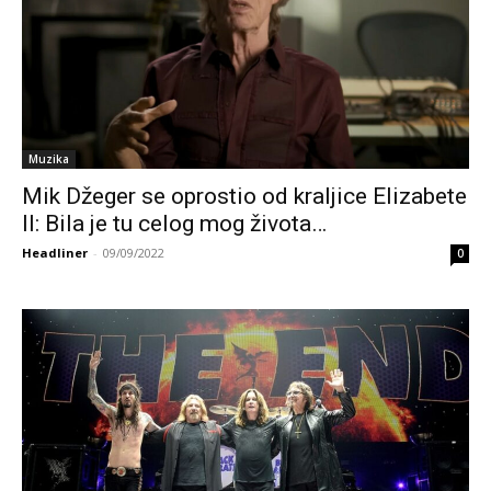
Muzika
Mik Džeger se oprostio od kraljice Elizabete
II: Bila je tu celog mog života…
Headliner
-
09/09/2022
0