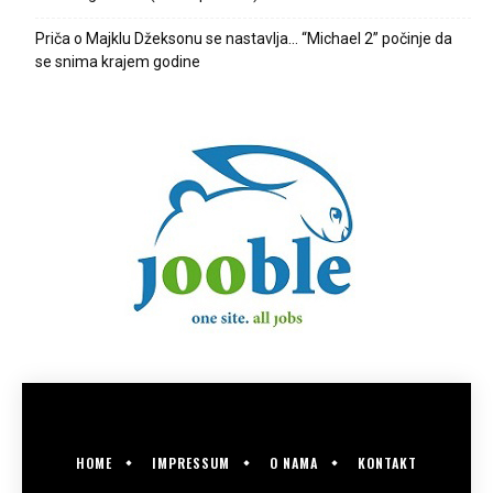
Priča o Majklu Džeksonu se nastavlja… “Michael 2” počinje da
se snima krajem godine
HOME
IMPRESSUM
O NAMA
KONTAKT