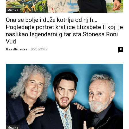
Muzika
Ona se bolje i duže kotrlja od njih…
Pogledajte portret kraljice Elizabete II koji je
naslikao legendarni gitarista Stonesa Roni
Vud
Headliner.rs
-
05/06/2022
0
Muzika