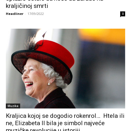
kraljičinoj smrti
Headliner
-
17/09/2022
0
Muzika
Kraljica kojoj se dogodio rokenrol… Htela ili
ne, Elizabeta II bila je simbol najveće
muzičke revolucije u istoriji