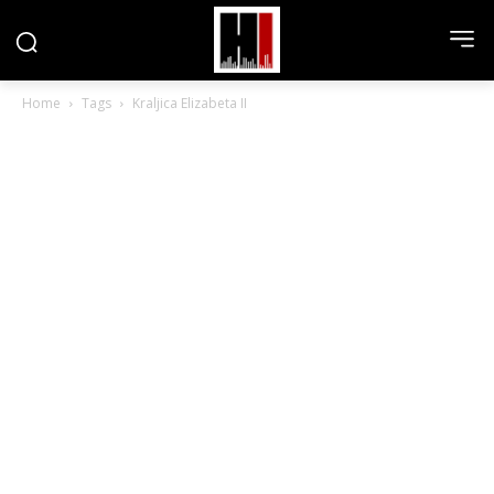
Home
Tags
Kraljica Elizabeta II