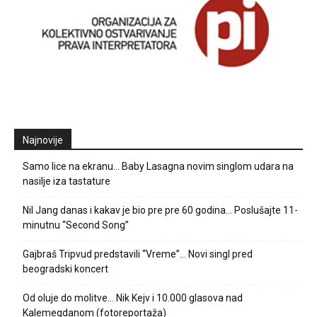
Najnovije
Samo lice na ekranu… Baby Lasagna novim singlom udara na
nasilje iza tastature
Nil Jang danas i kakav je bio pre pre 60 godina… Poslušajte 11-
minutnu “Second Song”
Gajbraš Tripvud predstavili “Vreme”… Novi singl pred
beogradski koncert
Od oluje do molitve… Nik Kejv i 10.000 glasova nad
Kalemegdanom (fotoreportaža)