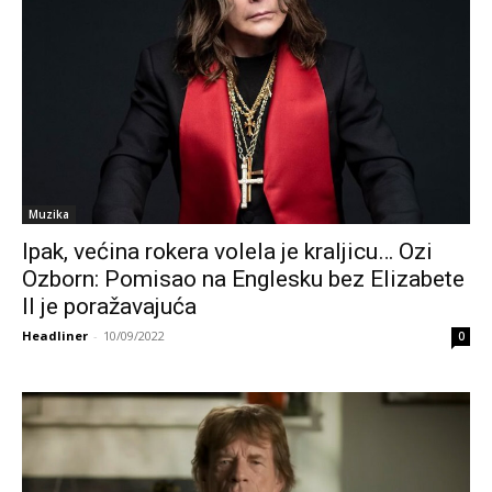
Muzika
Ipak, većina rokera volela je kraljicu… Ozi
Ozborn: Pomisao na Englesku bez Elizabete
II je poražavajuća
Headliner
-
10/09/2022
0