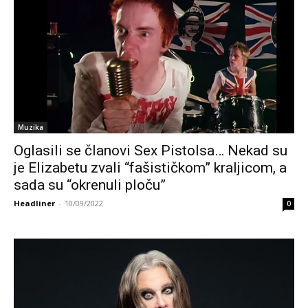
Muzika
Oglasili se članovi Sex Pistolsa… Nekad su
je Elizabetu zvali “fašističkom” kraljicom, a
sada su “okrenuli ploču”
Headliner
-
10/09/2022
0