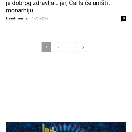
je dobrog zdravlja… jer, Čarls će uništiti
monarhiju
Headliner.rs
-
17/05/2022
0
1
2
3