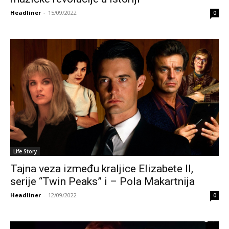
Headliner
-
15/09/2022
0
Life Story
Tajna veza između kraljice Elizabete II,
serije “Twin Peaks” i – Pola Makartnija
Headliner
-
12/09/2022
0