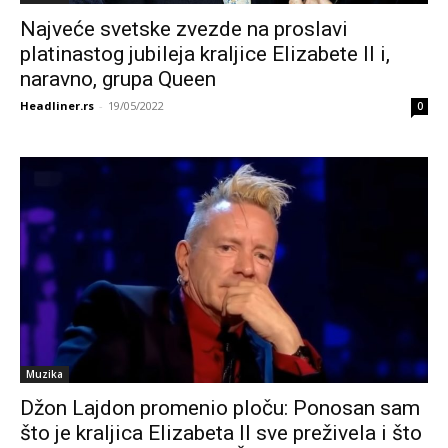
Najveće svetske zvezde na proslavi
platinastog jubileja kraljice Elizabete II i,
naravno, grupa Queen
Headliner.rs
-
19/05/2022
0
Muzika
Džon Lajdon promenio ploču: Ponosan sam
što je kraljica Elizabeta II sve preživela i što