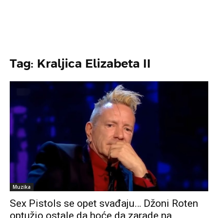
Tag: Kraljica Elizabeta II
Muzika
Sex Pistols se opet svađaju… Džoni Roten
optužio ostale da hoće da zarade na