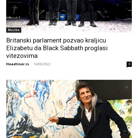
Muzika
Britanski parlament pozvao kraljicu
Elizabetu da Black Sabbath proglasi
vitezovima
Headliner.rs
-
16/08/2022
0