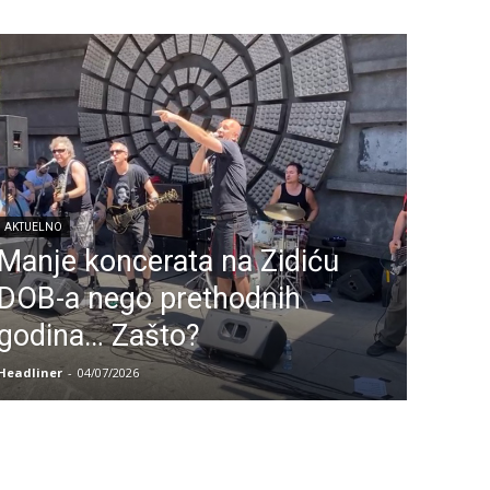
AKTUELNO
Manje koncerata na Zidiću
DOB-a nego prethodnih
godina… Zašto?
Headliner
-
04/07/2026