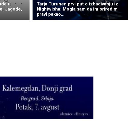
ade u
Tarja Turunen prvi put o izbacivanju iz
e, Jagode,
Nightwisha: Mogla sam da im priredim
pravi pakao…