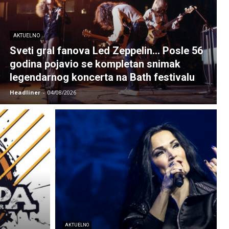
AKTUELNO
Sveti gral fanova Led Zeppelin… Posle 56
godina pojavio se kompletan snimak
legendarnog koncerta na Bath festivalu
Headliner
-
04/08/2026
AKTUELNO