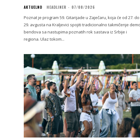
AKTUELNO
HEADLINER
-
07/08/2026
Poznat je program 59. Gitarijade u Zaječaru, koja će od 27. do
29. avgusta na Kraljevici spojiti tradicionalno takmičenje dem
bendova sa nastupima poznatih rok sastava iz Srbije i
regiona. Ulaz tokom...