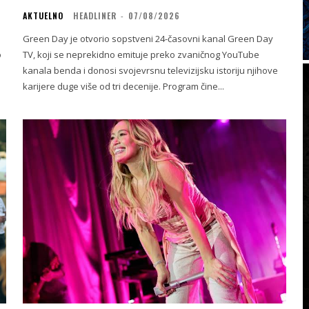
AKTUELNO
HEADLINER
-
07/08/2026
Green Day je otvorio sopstveni 24-časovni kanal Green Day
o
TV, koji se neprekidno emituje preko zvaničnog YouTube
kanala benda i donosi svojevrsnu televizijsku istoriju njihove
karijere duge više od tri decenije. Program čine...