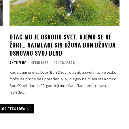
OTAC MU JE OSVOJIO SVET, NJEMU SE NE
ŽURI… NAJMLAĐI SIN DŽONA BON DŽOVIJA
OSNOVAO SVOJ BEND
AKTUELNO
HEADLINER
-
07/08/2026
Kada vam je otac Džon Bon Džovi, ulazak u svet muzike teško
može da prođe bez poređenja. Ali njegov najmlađi sin Romeo
Bon Džovi, danas 22-godišnji muzičar i član benda Lawn,
izgleda...
 JOS TEKSTOVA