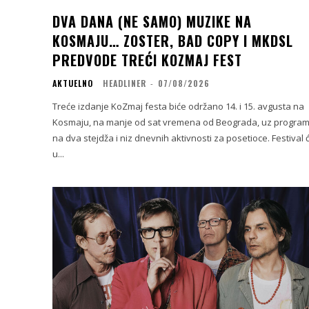
DVA DANA (NE SAMO) MUZIKE NA
KOSMAJU… ZOSTER, BAD COPY I MKDSL
PREDVODE TREĆI KOZMAJ FEST
AKTUELNO
HEADLINER
-
07/08/2026
Treće izdanje KoZmaj festa biće održano 14. i 15. avgusta na
Kosmaju, na manje od sat vremena od Beograda, uz progra
na dva stejdža i niz dnevnih aktivnosti za posetioce. Festival će
u...