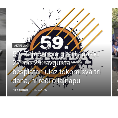
AKTUELNO
59. Zaječarska gitarijada od
27. do 29. avgusta –
besplatan ulaz tokom sva tri
dana, ni reči o lajnapu
Headliner
-
05/07/2026