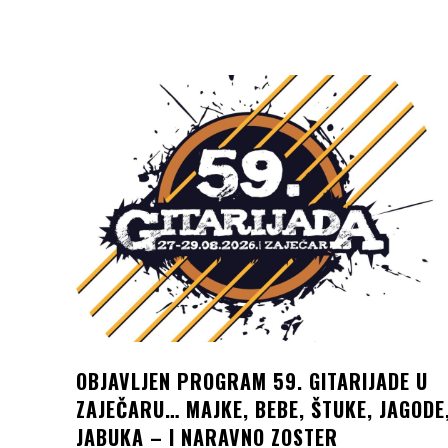
OBJAVLJEN PROGRAM 59. GITARIJADE U
ZAJEČARU… MAJKE, BEBE, ŠTUKE, JAGODE
JABUKA – I NARAVNO ZOSTER