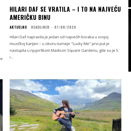
HILARI DAF SE VRATILA – I TO NA NAJVEĆU
AMERIČKU BINU
AKTUELNO
HEADLINER
-
07/08/2026
Hilari Daf napravila je jedan od najvećih koraka u svojoj
muzičkoj karijeri – u okviru turneje "Lucky Me" prvi put je
nastupila u njujorškom Madison Square Gardenu, gde su je 5.
m
i...