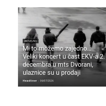
AKTUELNO
Mi to možemo zajedno…
Veliki koncert u čast EKV-a 2.
decembra u mts Dvorani,
ulaznice su u prodaji
Headliner
-
06/07/2026