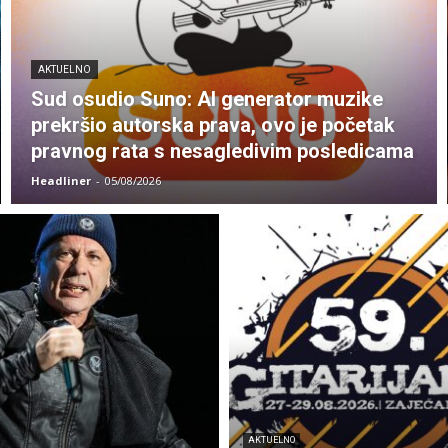
AKTUELNO
Sud osudio Suno: AI generator muzike
prekršio autorska prava, ovo je početak
pravnog rata s nesagledivim posledicama
Headliner
-
05/08/2026
AKTUELNO