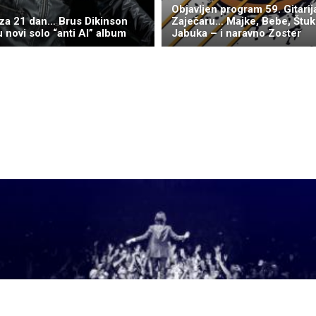
Objavljen program 59. Gitarij
za 21 dan… Brus Dikinson
Zaječaru… Majke, Bebe, Štuk
u novi solo “anti AI” album
Jabuka – i naravno Zoster