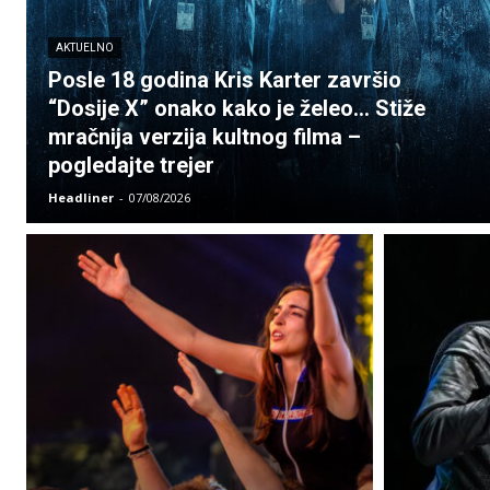
AKTUELNO
Posle 18 godina Kris Karter završio
“Dosije X” onako kako je želeo… Stiže
mračnija verzija kultnog filma –
pogledajte trejer
Headliner
-
07/08/2026