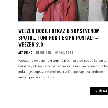
WEEZER DOBILI OTKAZ U SOPSTVENOM
SPOTU… TONI HOK I EKIPA POSTALI –
WEEZER 2.0
AKTUELNO
HEADLINER
-
07/08/2026
Weezer je objavio novi singl "C.E.O." i prateći spot u kojem se
bend na prilično nemilosrdan način našalio na račun muzičke
industrije, sopstvene prošlosti i večite potrage za sledećim
velikim povratkom. U priči...
PROČITAJ