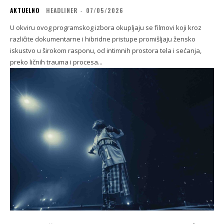
AKTUELNO
HEADLINER
-
07/05/2026
U okviru ovog programskog izbora okupljaju se filmovi koji kroz
različite dokumentarne i hibridne pristupe promišljaju žensko
iskustvo u širokom rasponu, od intimnih prostora tela i sećanja,
preko ličnih trauma i procesa...