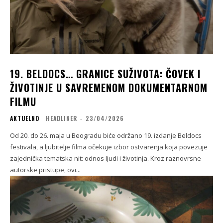
19. BELDOCS… GRANICE SUŽIVOTA: ČOVEK I
ŽIVOTINJE U SAVREMENOM DOKUMENTARNOM
FILMU
AKTUELNO
HEADLINER
-
23/04/2026
Od 20. do 26. maja u Beogradu biće održano 19. izdanje Beldocs
festivala, a ljubitelje filma očekuje izbor ostvarenja koja povezuje
zajednička tematska nit: odnos ljudi i životinja. Kroz raznovrsne
autorske pristupe, ovi...