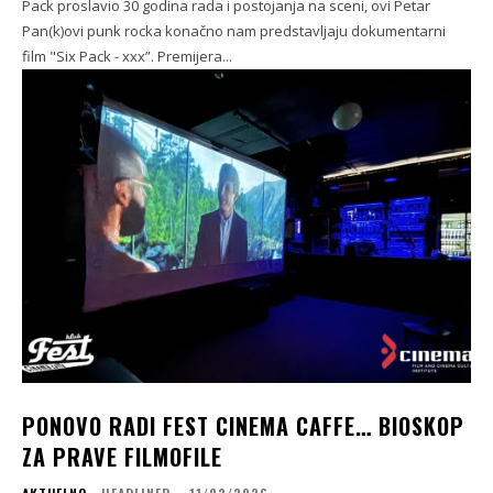
Pack proslavio 30 godina rada i postojanja na sceni, ovi Petar
Pan(k)ovi punk rocka konačno nam predstavljaju dokumentarni
film "Six Pack - xxx”. Premijera...
PONOVO RADI FEST CINEMA CAFFE… BIOSKOP
ZA PRAVE FILMOFILE