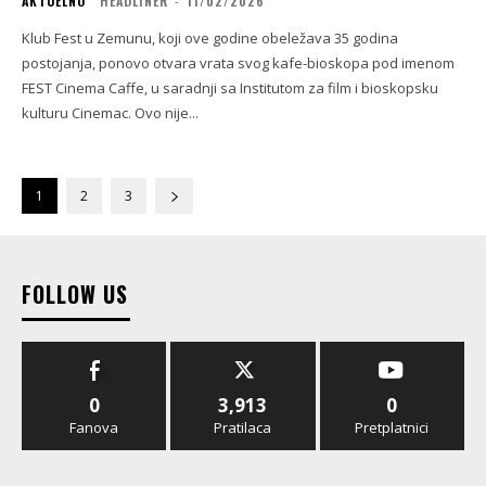
AKTUELNO
HEADLINER
-
11/02/2026
Klub Fest u Zemunu, koji ove godine obeležava 35 godina
postojanja, ponovo otvara vrata svog kafe-bioskopa pod imenom
FEST Cinema Caffe, u saradnji sa Institutom za film i bioskopsku
kulturu Cinemac. Ovo nije...
1
2
3
FOLLOW US
0
3,913
0
Fanova
Pratilaca
Pretplatnici