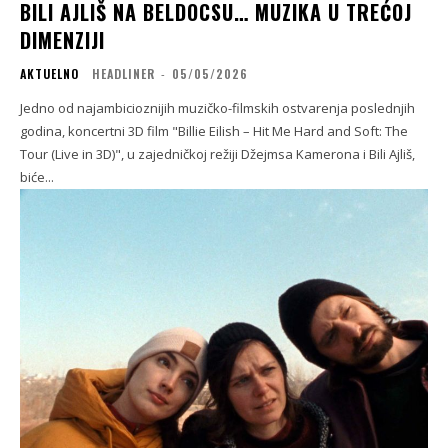
BILI AJLIŠ NA BELDOCSU… MUZIKA U TREĆOJ
DIMENZIJI
AKTUELNO
HEADLINER
-
05/05/2026
Jedno od najambicioznijih muzičko-filmskih ostvarenja poslednjih
godina, koncertni 3D film "Billie Eilish – Hit Me Hard and Soft: The
Tour (Live in 3D)", u zajedničkoj režiji Džejmsa Kamerona i Bili Ajliš,
biće...