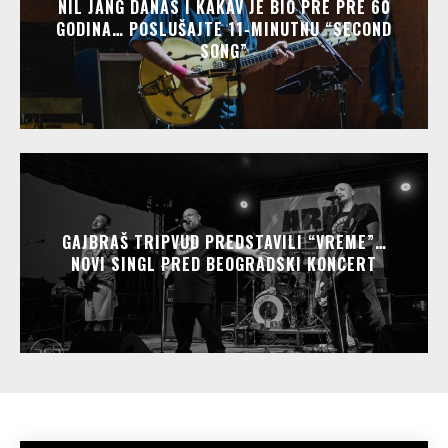
NIL JANG DANAS I KAKAV JE BIO PRE PRE 60
GODINA… POSLUŠAJTE 11-MINUTNU “SECOND
SONG”
GAJBRAŠ TRIPVUD PREDSTAVILI “VREME”…
NOVI SINGL PRED BEOGRADSKI KONCERT