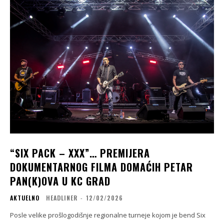
“SIX PACK – XXX”… PREMIJERA
DOKUMENTARNOG FILMA DOMAĆIH PETAR
PAN(K)OVA U KC GRAD
AKTUELNO
HEADLINER
-
12/02/2026
Posle velike prošlogodišnje regionalne turneje kojom je bend Six