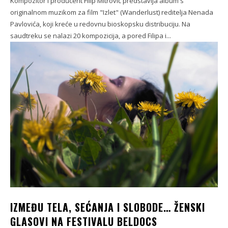
Kompozitor i producent Filip Mitrović predstavlja album s
originalnom muzikom za film "Izlet" (Wanderlust) reditelja Nenada
Pavlovića, koji kreće u redovnu bioskopsku distribuciju. Na
saudtreku se nalazi 20 kompozicija, a pored Filipa i...
IZMEĐU TELA, SEĆANJA I SLOBODE… ŽENSKI
GLASOVI NA FESTIVALU BELDOCS