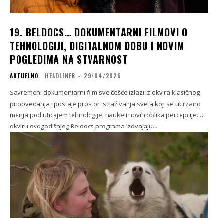
19. BELDOCS… DOKUMENTARNI FILMOVI O
TEHNOLOGIJI, DIGITALNOM DOBU I NOVIM
POGLEDIMA NA STVARNOST
AKTUELNO
HEADLINER
-
29/04/2026
Savremeni dokumentarni film sve češće izlazi iz okvira klasičnog
pripovedanja i postaje prostor istraživanja sveta koji se ubrzano
menja pod uticajem tehnologije, nauke i novih oblika percepcije. U
okviru ovogodišnjeg Beldocs programa izdvajaju...