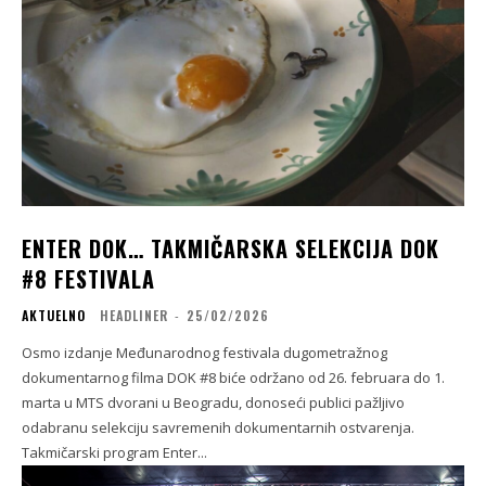
ENTER DOK… TAKMIČARSKA SELEKCIJA DOK
#8 FESTIVALA
AKTUELNO
HEADLINER
-
25/02/2026
Osmo izdanje Međunarodnog festivala dugometražnog
dokumentarnog filma DOK #8 biće održano od 26. februara do 1.
marta u MTS dvorani u Beogradu, donoseći publici pažljivo
odabranu selekciju savremenih dokumentarnih ostvarenja.
Takmičarski program Enter...