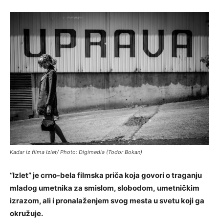
Kadar iz filma Izlet/ Photo: Digimedia (Todor Bokan)
“Izlet” je crno-bela filmska priča koja govori o traganju
mladog umetnika za smislom, slobodom, umetničkim
izrazom, ali i pronalaženjem svog mesta u svetu koji ga
okružuje.