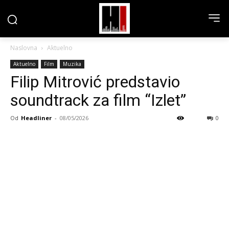
Naslovna
Aktuelno
Aktuelno
Film
Muzika
Filip Mitrović predstavio
soundtrack za film “Izlet”
Od
Headliner
-
08/05/2026
0