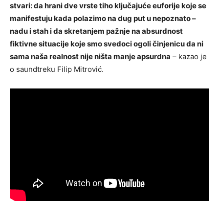
stvari: da hrani dve vrste tiho ključajuće euforije koje se
manifestuju kada polazimo na dug put u nepoznato –
nadu i stah i da skretanjem pažnje na absurdnost
fiktivne situacije koje smo svedoci ogoli činjenicu da ni
sama naša realnost nije ništa manje apsurdna
– kazao je
o saundtreku Filip Mitrović.