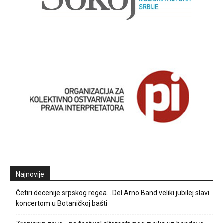
Najnovije
Četiri decenije srpskog regea… Del Arno Band veliki jubilej slavi
koncertom u Botaničkoj bašti