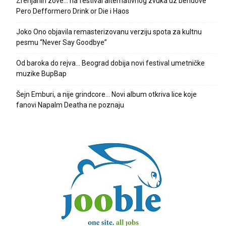
Zrenjanin zove… na festival alternativnog zvuka uz bendove
Pero Defformero Drink or Die i Haos
Joko Ono objavila remasterizovanu verziju spota za kultnu
pesmu “Never Say Goodbye”
Od baroka do rejva… Beograd dobija novi festival umetničke
muzike BupBap
Šejn Emburi, a nije grindcore… Novi album otkriva lice koje
fanovi Napalm Deatha ne poznaju