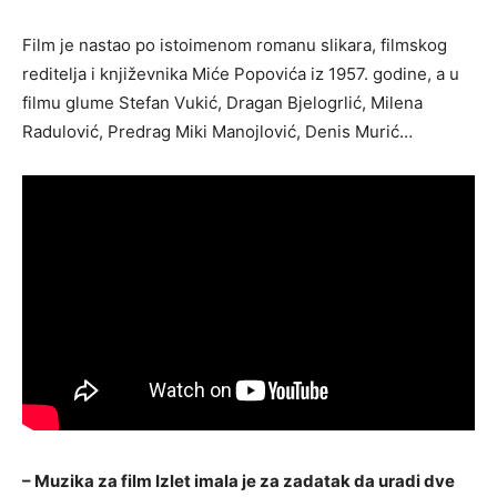
Film je nastao po istoimenom romanu slikara, filmskog
reditelja i književnika Miće Popovića iz 1957. godine, a u
filmu glume Stefan Vukić, Dragan Bjelogrlić, Milena
Radulović, Predrag Miki Manojlović, Denis Murić…
– Muzika za film Izlet imala je za zadatak da uradi dve