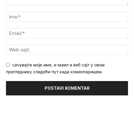
сачувајте моје име, е-маил и веб сајт у овом
прегледнику следећи пут када коментаришем.