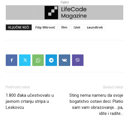
Oglasi
KLJUČNE REČI
Filip Mitrović
film
Izlet
saundtrek
Prethodni tekst
Sledeći tekst
1.800 đaka učestvovalo u
Sting nema nameru da svoje
javnom crtanju stripa u
bogatstvo ostavi deci: Platio
Leskovcu
sam vam obrazovanje… pa,
idite i radite…