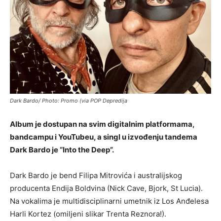
Dark Bardo/ Photo: Promo (via POP Depredija
Album je dostupan na svim digitalnim platformama,
bandcampu i YouTubeu, a singl u izvođenju tandema
Dark Bardo je “Into the Deep”.
Dark Bardo je bend Filipa Mitrovića i australijskog
producenta Endija Boldvina (Nick Cave, Bjork, St Lucia).
Na vokalima je multidisciplinarni umetnik iz Los Anđelesa
Harli Kortez (omiljeni slikar Trenta Reznora!).