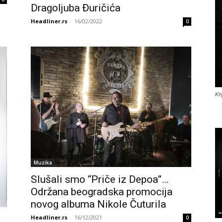
Dragoljuba Đuričića
Headliner.rs
-
16/02/2022
0
Kn
Muzika
Slušali smo “Priče iz Depoa”…
Održana beogradska promocija
novog albuma Nikole Čuturila
Headliner.rs
-
16/12/2021
0