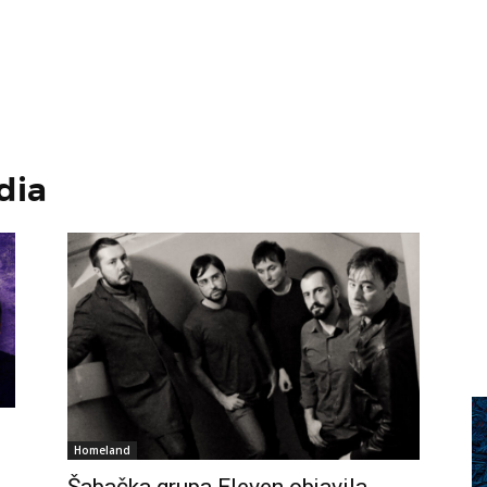
dia
Homeland
Šabačka grupa Eleven objavila