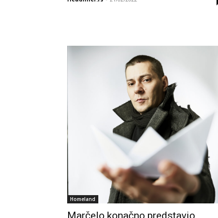
Homeland
Marčelo konačno predstavio