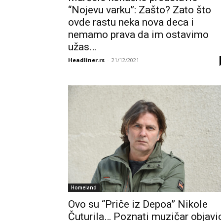
“Nojevu varku”: Zašto? Zato što
ovde rastu neka nova deca i
nemamo prava da im ostavimo
užas…
Headliner.rs
-
21/12/2021
Homeland
Ovo su “Priče iz Depoa” Nikole
Čuturila… Poznati muzičar objavi