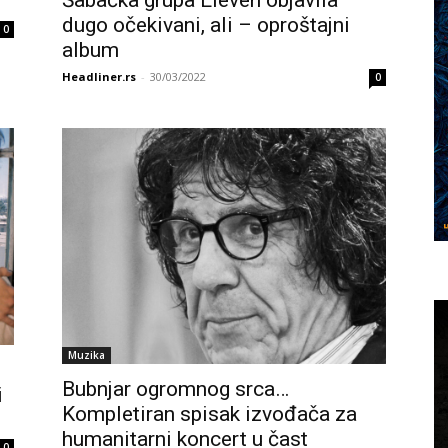
dugo očekivani, ali – oproštajni
0
album
Headliner.rs
-
30/03/2022
0
Muzika
Bubnjar ogromnog srca…
i
Kompletiran spisak izvođača za
humanitarni koncert u čast
0