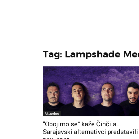
Tag: Lampshade Me
Aktuelno
“Obojimo se” kaže Činčila…
Sarajevski alternativci predstavili