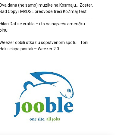
Dva dana (ne samo) muzike na Kosmaju… Zoster,
Bad Copy i MKDSL predvode treći KoZmaj fest
Hilari Daf se vratila – i to na najveću američku
binu
Weezer dobili otkaz u sopstvenom spotu… Toni
Hok i ekipa postali – Weezer 2.0