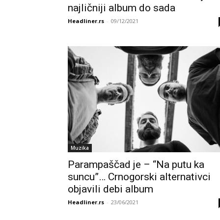
najličniji album do sada
Headliner.rs
-
09/12/2021
Muzika
Parampaščad je – “Na putu ka
suncu”… Crnogorski alternativci
objavili debi album
Headliner.rs
-
23/06/2021