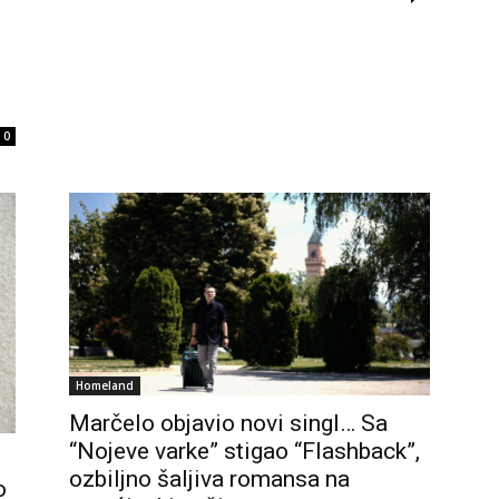
0
Homeland
Marčelo objavio novi singl… Sa
“Nojeve varke” stigao “Flashback”,
ozbiljno šaljiva romansa na
o