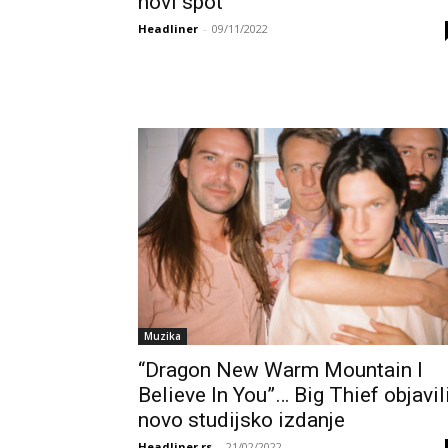
novi spot
Headliner
-
09/11/2022
Muzika
“Dragon New Warm Mountain I
Believe In You”… Big Thief objavil
novo studijsko izdanje
Headliner.rs
-
21/02/2022