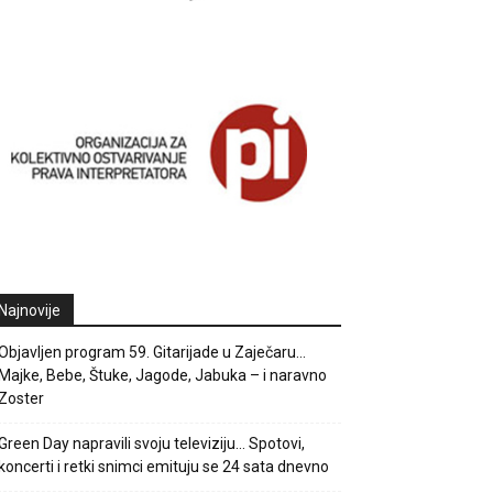
Najnovije
Objavljen program 59. Gitarijade u Zaječaru…
Majke, Bebe, Štuke, Jagode, Jabuka – i naravno
Zoster
Green Day napravili svoju televiziju… Spotovi,
koncerti i retki snimci emituju se 24 sata dnevno