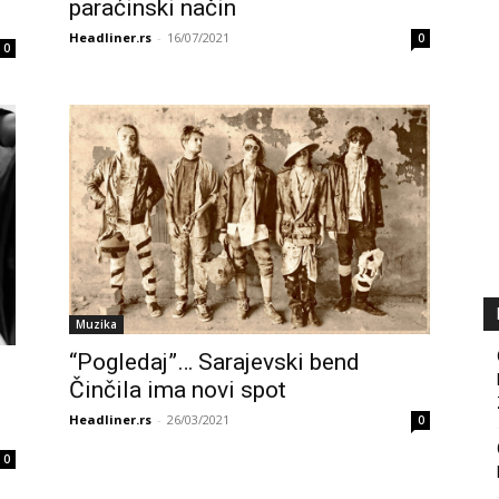
paraćinski način
Headliner.rs
-
16/07/2021
0
0
Muzika
“Pogledaj”… Sarajevski bend
Činčila ima novi spot
Headliner.rs
-
26/03/2021
0
0