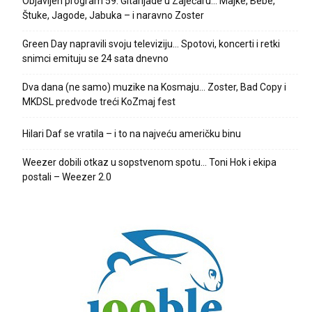
Objavljen program 59. Gitarijade u Zaječaru… Majke, Bebe,
Štuke, Jagode, Jabuka – i naravno Zoster
Green Day napravili svoju televiziju… Spotovi, koncerti i retki
snimci emituju se 24 sata dnevno
Dva dana (ne samo) muzike na Kosmaju… Zoster, Bad Copy i
MKDSL predvode treći KoZmaj fest
Hilari Daf se vratila – i to na najveću američku binu
Weezer dobili otkaz u sopstvenom spotu… Toni Hok i ekipa
postali – Weezer 2.0