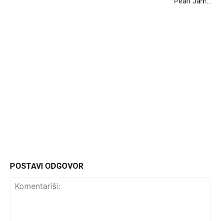
Pearl Jam…
Headliner.rs
http://Headliner.rs
POSTAVI ODGOVOR