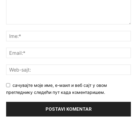
сачувајте моје име, е-маил и веб сајт у овом
прегледнику следећи пут када коментаришем.