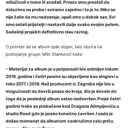
odlučivali o tome ili svađali. Prosto smo prestali da
dolazimo na probe i sviramo zajedno i to je to. Niko se
nije žalio da mu nedostaje, upali smo u dobok san. Svi
smo ostali prijatelji i nastavili dalje svako svojim putem.
Sadašnji projekti definitivno nisu razlog.
O potrebi da se album ipak objavi, bez obzira na
postojanje grupe, Miki Stanković kaže:
– Materijal za album je u potpunosti bio snimljen tokom
2016. godine i četiri pesme su objavljene kao singlovi u
toku 2017. i 2018. Naš producent iz Zagreba nije bio u
mogućnosti da dovrši posao do kraja, što je dovelo do
toga da je poslednji album ostao nedovršen. Posle četiri
godine trake su prebačene kod Dragana Alimpijevića u
studio Road gde je posao konačno završen. I sada je
došao momenat da albumom zaokružimo celu priču