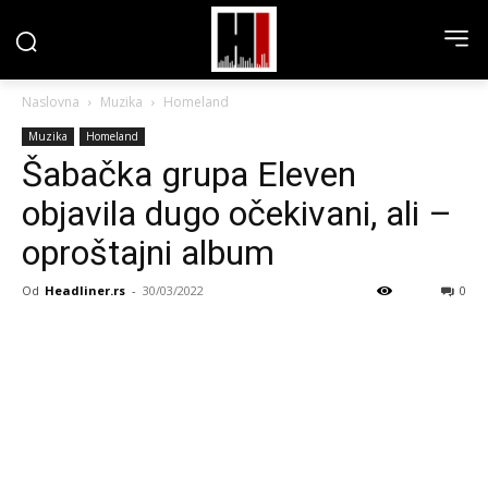
Naslovna
Muzika
Homeland
Muzika
Homeland
Šabačka grupa Eleven
objavila dugo očekivani, ali –
oproštajni album
Od
Headliner.rs
-
30/03/2022
0