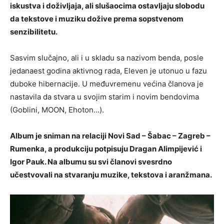
iskustva i doživljaja, ali slušaocima ostavljaju slobodu
da tekstove i muziku dožive prema sopstvenom
senzibilitetu.
Sasvim slučajno, ali i u skladu sa nazivom benda, posle
jedanaest godina aktivnog rada, Eleven je utonuo u fazu
duboke hibernacije. U međuvremenu većina članova je
nastavila da stvara u svojim starim i novim bendovima
(Goblini, MOON, Ehoton…).
Album je sniman na relaciji Novi Sad – Šabac – Zagreb –
Rumenka, a produkciju potpisuju Dragan Alimpijević i
Igor Pauk. Na albumu su svi članovi svesrdno
učestvovali na stvaranju muzike, tekstova i aranžmana.