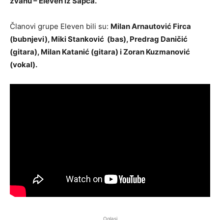
zvanu – Eleven iz Šapca.
Članovi grupe Eleven bili su:
Milan Arnautović Firca
(bubnjevi), Miki Stanković (bas), Predrag Daničić
(gitara), Milan Katanić (gitara) i Zoran Kuzmanović
(vokal).
Oglasi