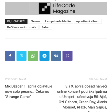
KLJUČNE REČI
Eleven
Lampshade Media
oproštajni album
Reči koje nešto znače
Šabac
Prethodni tekst
Sledeći tekst
Mik Džeger 1. aprila objavljuje
8. i 9. aprila dosad najveći
novi solo pesmu… Čekamo
online koncert podrške ljudima
“Strange Game”
u Ukrajini… učestvuju Bili Ajliš,
Ozi Ozborn, Green Day, Alanis
Moriset, RHCP, Majli Sajrus,