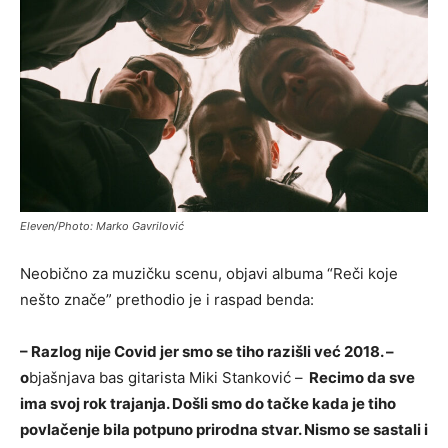
Eleven/Photo: Marko Gavrilović
Neobično za muzičku scenu, objavi albuma “Reči koje
nešto znače” prethodio je i raspad benda:
– Razlog nije Covid jer smo se tiho razišli već 2018. –
o
bjašnjava bas gitarista Miki Stanković –
Recimo da sve
ima svoj rok trajanja. Došli smo do tačke kada je tiho
povlačenje bila potpuno prirodna stvar. Nismo se sastali i