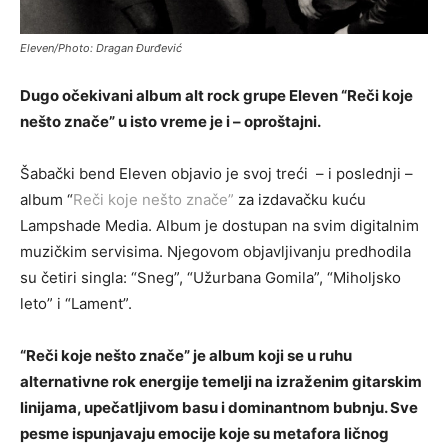
Eleven/Photo: Dragan Đurđević
Dugo očekivani album alt rock grupe Eleven “Reči koje
nešto znače” u isto vreme je i – oproštajni.
Šabački bend Eleven objavio je svoj treći – i poslednji –
album “
Reči koje nešto znače”
za izdavačku kuću
Lampshade Media. Album je dostupan na svim digitalnim
muzičkim servisima. Njegovom objavljivanju predhodila
su četiri singla: “Sneg”, “Užurbana Gomila”, “Miholjsko
leto” i “Lament”.
“Reči koje nešto znače” je album koji se u ruhu
alternativne rok energije temelji na izraženim gitarskim
linijama, upečatljivom basu i dominantnom bubnju. Sve
pesme ispunjavaju emocije koje su metafora ličnog