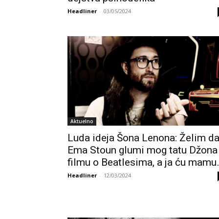
Headliner
-
03/05/2024
Aktuelno
Luda ideja Šona Lenona: Želim d
Ema Stoun glumi mog tatu Džona
filmu o Beatlesima, a ja ću mamu
Headliner
-
12/03/2024