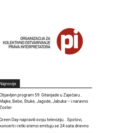
Najnovije
Objavljen program 59. Gitarijade u Zaječaru…
Majke, Bebe, Štuke, Jagode, Jabuka – i naravno
Zoster
Green Day napravili svoju televiziju… Spotovi,
koncerti i retki snimci emituju se 24 sata dnevno