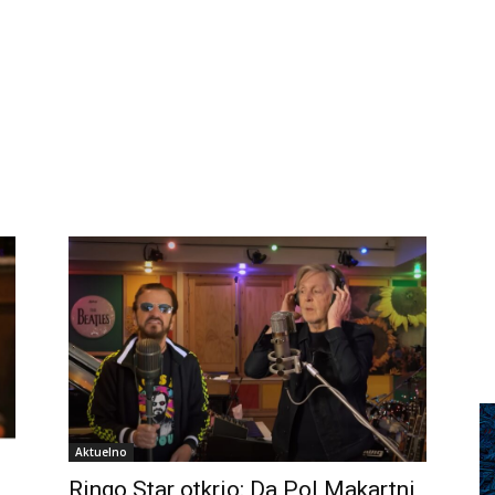
Aktuelno
Ringo Star otkrio: Da Pol Makartni