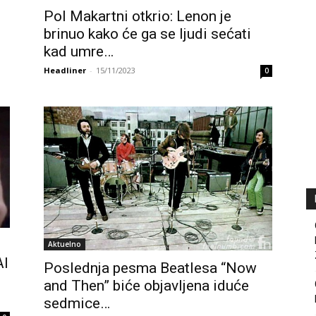
Pol Makartni otkrio: Lenon je
brinuo kako će ga se ljudi sećati
kad umre…
Headliner
-
15/11/2023
0
Aktuelno
AI
Poslednja pesma Beatlesa “Now
and Then” biće objavljena iduće
sedmice…