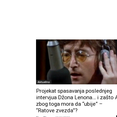
Aktuelno
Projekat spasavanja poslednjeg
intervjua Džona Lenona… i zašto 
zbog toga mora da “ubije” –
“Ratove zvezda”?