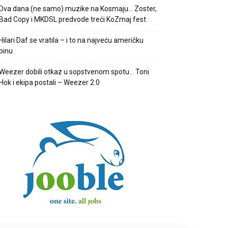
Dva dana (ne samo) muzike na Kosmaju… Zoster,
Bad Copy i MKDSL predvode treći KoZmaj fest
Hilari Daf se vratila – i to na najveću američku
binu
Weezer dobili otkaz u sopstvenom spotu… Toni
Hok i ekipa postali – Weezer 2.0