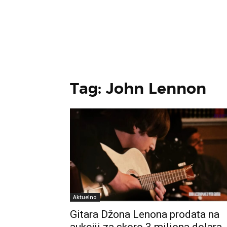
Tag: John Lennon
Aktuelno
Gitara Džona Lenona prodata na