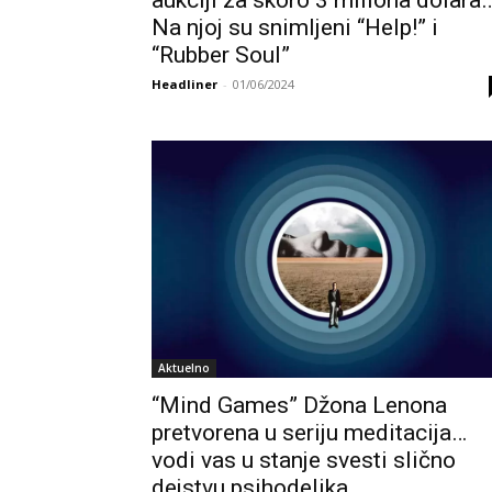
aukciji za skoro 3 miliona dolara
Na njoj su snimljeni “Help!” i
“Rubber Soul”
Headliner
-
01/06/2024
Aktuelno
“Mind Games” Džona Lenona
pretvorena u seriju meditacija…
vodi vas u stanje svesti slično
dejstvu psihodelika