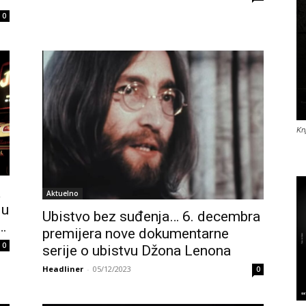
0
Kn
a
Aktuelno
 u
Ubistvo bez suđenja… 6. decembra
…
premijera nove dokumentarne
0
serije o ubistvu Džona Lenona
Headliner
-
05/12/2023
0