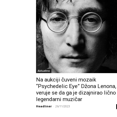
Aktuelno
Na aukciji čuveni mozaik
“Psychedelic Eye” Džona Lenona,
veruje se da ga je dizajnirao lično
legendarni muzičar
Headliner
-
26/11/2023