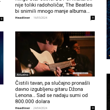
…
nije toliki radoholičar, The Beatles
bi snimili mnogo manje albuma…
Headliner
-
16/05/2024
0
0
Aktuelno
Čistili tavan, pa slučajno pronašli
davno izgubljenu gitaru Džona
Lenona… Sad se nadaju sumi od
800.000 dolara
Headliner
-
24/04/2024
0