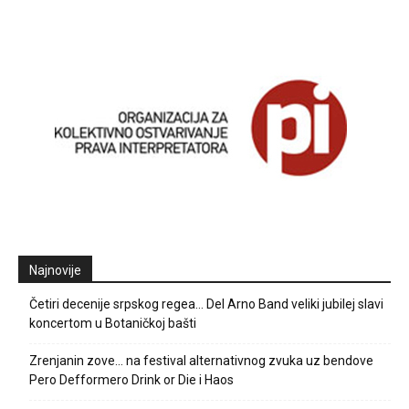
Najnovije
Četiri decenije srpskog regea… Del Arno Band veliki jubilej slavi
koncertom u Botaničkoj bašti
Zrenjanin zove… na festival alternativnog zvuka uz bendove
Pero Defformero Drink or Die i Haos