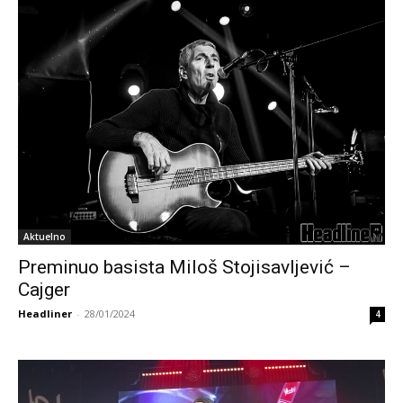
Aktuelno
Preminuo basista Miloš Stojisavljević –
Cajger
Headliner
-
28/01/2024
4