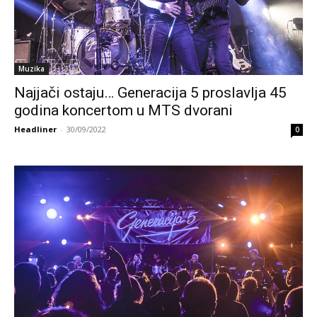
Muzika
Najjači ostaju… Generacija 5 proslavlja 45
godina koncertom u MTS dvorani
Headliner
-
30/09/2022
0