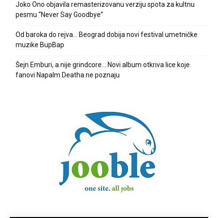
Joko Ono objavila remasterizovanu verziju spota za kultnu
pesmu “Never Say Goodbye”
Od baroka do rejva… Beograd dobija novi festival umetničke
muzike BupBap
Šejn Emburi, a nije grindcore… Novi album otkriva lice koje
fanovi Napalm Deatha ne poznaju