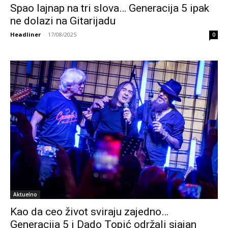
Spao lajnap na tri slova… Generacija 5 ipak
ne dolazi na Gitarijadu
Headliner
-
17/08/2025
0
Aktuelno
Kao da ceo život sviraju zajedno…
Generacija 5 i Dado Topić održali sjajan