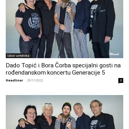
Izbor urednika
Dado Topić i Bora Čorba specijalni gosti na
rođendanskom koncertu Generacije 5
Headliner
-
29/11/2022
0