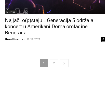
Muzika
Najjači o(p)staju… Generacija 5 održala
koncert u Amerikani Doma omladine
Beograda
Headliner.rs
-
18/12/2021
0
1
2