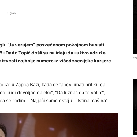
Oglasi
inglu “Ja verujem“, posvećenom pokojnom basisti
 i Dado Topić došli su na ideju da i uživo udruže
Kn
 izvesti najbolje numere iz višedecenijske karijere
bar u Zappa Bazi, kada će fanovi imati priliku da
 budi dovoljno daleko“, “Da li znaš da te volim“,
 da se rodim“, “Najjači samo ostaju“, “Istina mašina“…