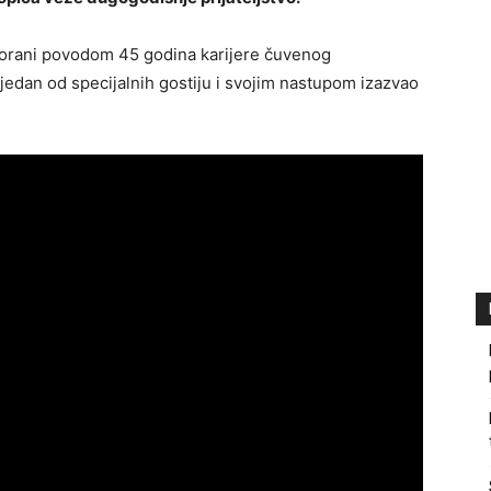
vorani povodom 45 godina karijere čuvenog
edan od specijalnih gostiju i svojim nastupom izazvao