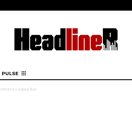
PULSE
. oktobra u Zappa Bazi