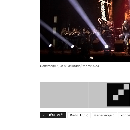
Generacija 5, MTS dvorana/Photo: AleX
KLJUČNE REČI
Dado Topić
Generacija 5
konce