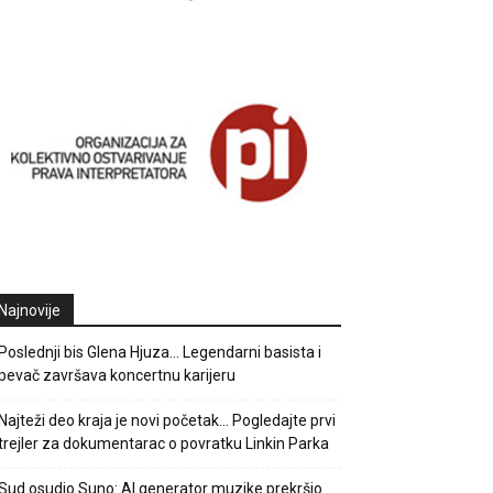
Najnovije
Poslednji bis Glena Hjuza… Legendarni basista i
pevač završava koncertnu karijeru
Najteži deo kraja je novi početak… Pogledajte prvi
trejler za dokumentarac o povratku Linkin Parka
Sud osudio Suno: AI generator muzike prekršio