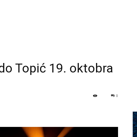
ado Topić 19. oktobra
0