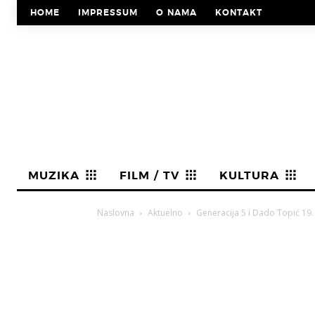
HOME
IMPRESSUM
O NAMA
KONTAKT
MUZIKA
FILM / TV
KULTURA
Naslovna
Aktuelno
Generacija 5 i Dado Topić 19