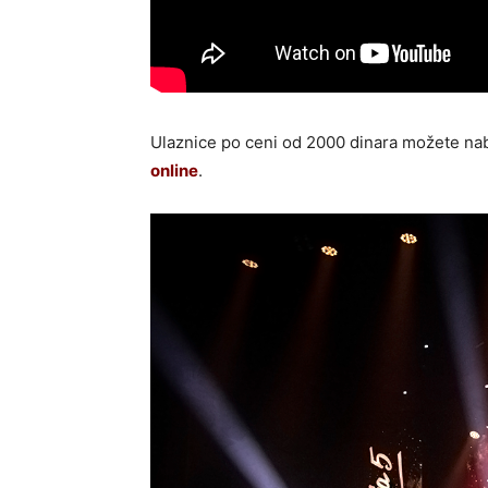
Ulaznice po ceni od 2000 dinara možete nab
online
.