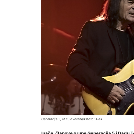
Generacija 5, MTS dvorana/Photo: AleX
Inače, članove grupe Generacija 5 i Dadu T