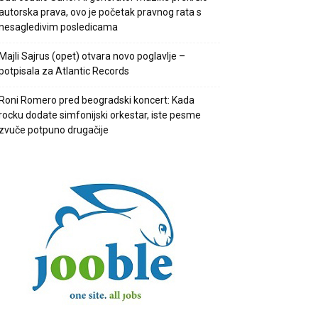
autorska prava, ovo je početak pravnog rata s
nesagledivim posledicama
Majli Sajrus (opet) otvara novo poglavlje –
potpisala za Atlantic Records
Roni Romero pred beogradski koncert: Kada
rocku dodate simfonijski orkestar, iste pesme
zvuče potpuno drugačije