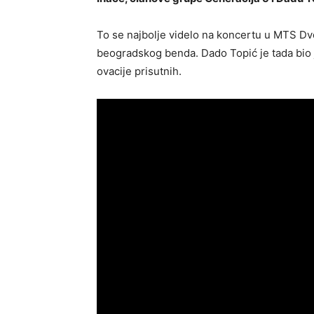
To se najbolje videlo na koncertu u MTS D
beogradskog benda. Dado Topić je tada bio j
ovacije prisutnih.