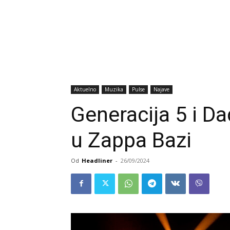
Aktuelno
Muzika
Pulse
Najave
Generacija 5 i D
u Zappa Bazi
Od
Headliner
-
26/09/2024