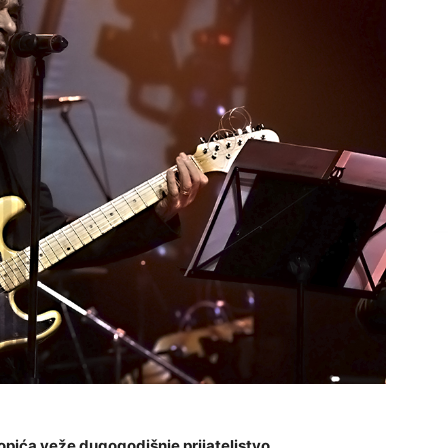
opića veže dugogodišnje prijateljstvo.