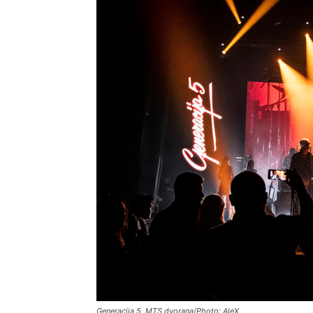
Generacija 5, MTS dvorana/Photo: AleX