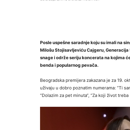
Posle uspešne saradnje koju su imali na s
Milošu Stojisavljeviću Cajgeru, Generacija 5
snage i održe seriju koncerata na kojima će
benda i popularnog pevača.
Beogradska premijera zakazana je za 19. okto
uživaju u dobro poznatim numerama: “Ti samo
“Dolazim za pet minuta“, “Za koji život treba