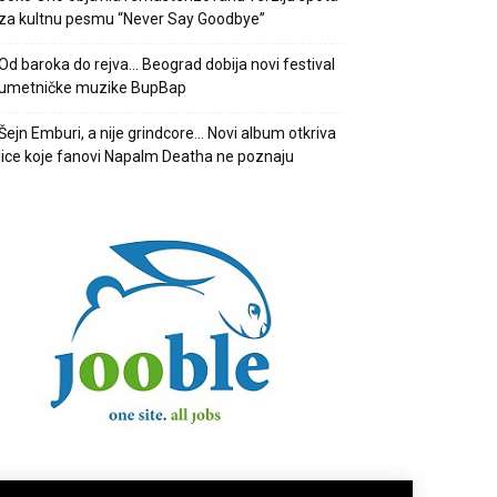
za kultnu pesmu “Never Say Goodbye”
Od baroka do rejva… Beograd dobija novi festival
umetničke muzike BupBap
Šejn Emburi, a nije grindcore… Novi album otkriva
lice koje fanovi Napalm Deatha ne poznaju