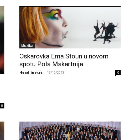
Muzika
Oskarovka Ema Stoun u novom
spotu Pola Makartnija
Headliner.rs
-
19/12/2018
0
0