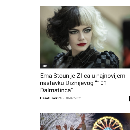
Film
Ema Stoun je Zlica u najnovijem
nastavku Diznijevog “101
Dalmatinca”
Headliner.rs
-
18/02/2021