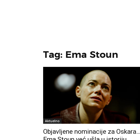
Tag: Ema Stoun
Aktuelno
Objavljene nominacije za Oskara
Ema Stoun već ušla u istoriju,