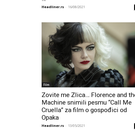
Headliner.rs
-
16/08/2021
Film
Zovite me Zlica… Florence and th
Machine snimili pesmu “Call Me
Cruella” za film o gospođici od
Opaka
Headliner.rs
-
13/05/2021