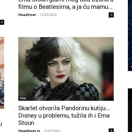
filmu o Beatlesima, a ja ću mamu…
Headliner
-
12/03/2024
0
0
Film
Skarlet otvorila Pandorinu kutiju…
Disney u problemu, tužila ih i Ema
Stoun
u
Headliner.rs
-
31/07/2021
0