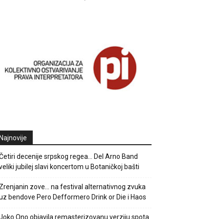
Najnovije
Četiri decenije srpskog regea… Del Arno Band
veliki jubilej slavi koncertom u Botaničkoj bašti
Zrenjanin zove… na festival alternativnog zvuka
uz bendove Pero Defformero Drink or Die i Haos
Joko Ono objavila remasterizovanu verziju spota