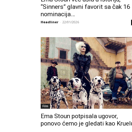
“Sinners” glavni favorit sa čak 16
nominacija…
Headliner
-
22/01/2026
Film
Ema Stoun potpisala ugovor,
ponovo ćemo je gledati kao Kruel
…