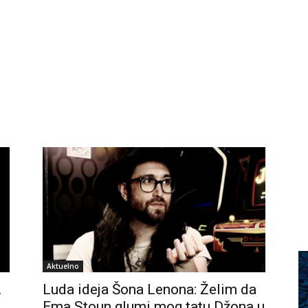
Aktuelno
…
Luda ideja Šona Lenona: Želim da
Ema Stoun glumi mog tatu Džona u