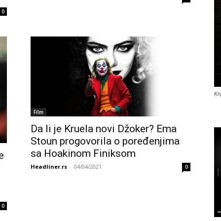
0
Kn
Film
Da li je Kruela novi Džoker? Ema
Stoun progovorila o poređenjima
sa Hoakinom Finiksom
e
Headliner.rs
-
04/04/2021
0
0