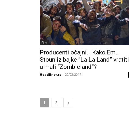
Film
Producenti očajni… Kako Emu
Stoun iz bajke “La La Land” vratiti
u mali “Zombieland”?
Headliner.rs
-
22/03/2017
1
2