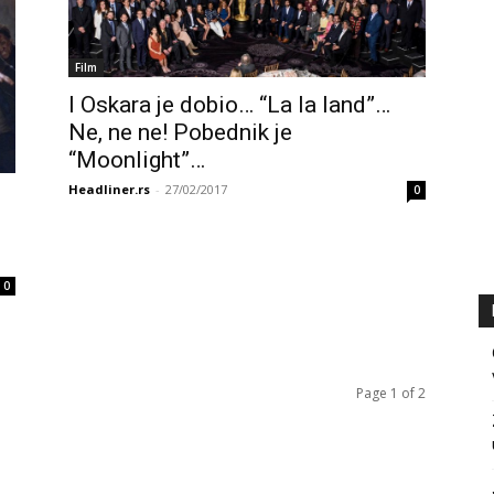
Film
I Oskara je dobio… “La la land”…
Ne, ne ne! Pobednik je
“Moonlight”…
Headliner.rs
-
27/02/2017
0
0
Page 1 of 2