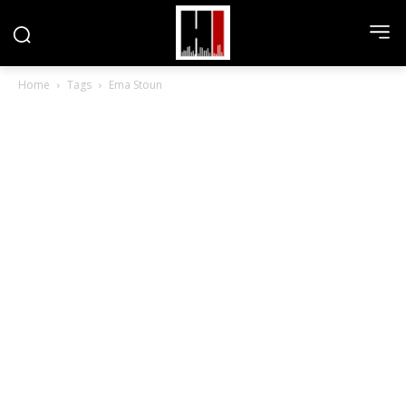
Home
Tags
Ema Stoun