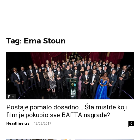
Tag: Ema Stoun
Film
Postaje pomalo dosadno… Šta mislite koji
film je pokupio sve BAFTA nagrade?
Headliner.rs
-
13/02/2017
0