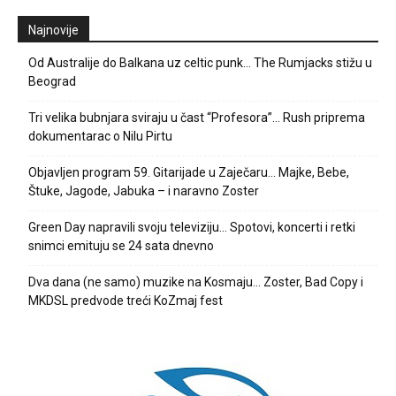
Najnovije
Od Australije do Balkana uz celtic punk… The Rumjacks stižu u
Beograd
Tri velika bubnjara sviraju u čast “Profesora”… Rush priprema
dokumentarac o Nilu Pirtu
Objavljen program 59. Gitarijade u Zaječaru… Majke, Bebe,
Štuke, Jagode, Jabuka – i naravno Zoster
Green Day napravili svoju televiziju… Spotovi, koncerti i retki
snimci emituju se 24 sata dnevno
Dva dana (ne samo) muzike na Kosmaju… Zoster, Bad Copy i
MKDSL predvode treći KoZmaj fest