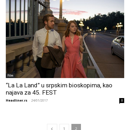
Film
“La La Land” u srpskim bioskopima, kao
najava za 45. FEST
Headliner.rs
-
24/01/2017
0
1
2