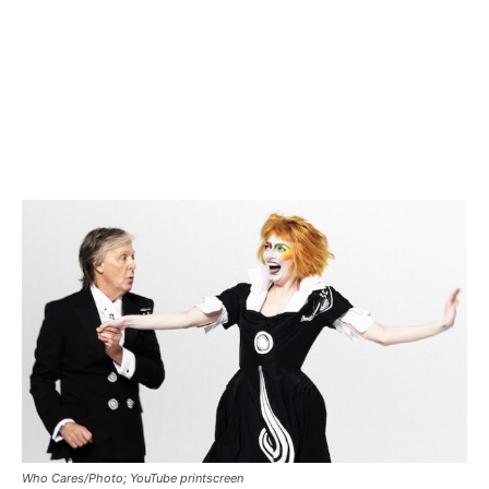
Who Cares/Photo; YouTube printscreen