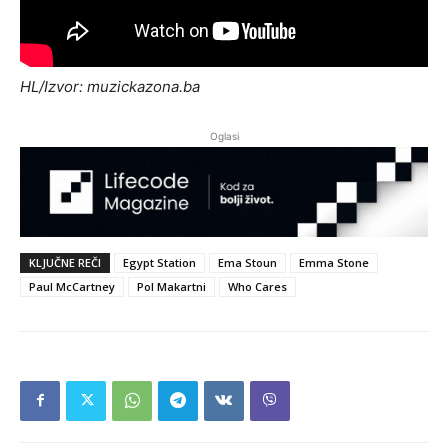
HL/Izvor: muzickazona.ba
Oglasi
KLJUČNE REČI
Egypt Station
Ema Stoun
Emma Stone
Paul McCartney
Pol Makartni
Who Cares