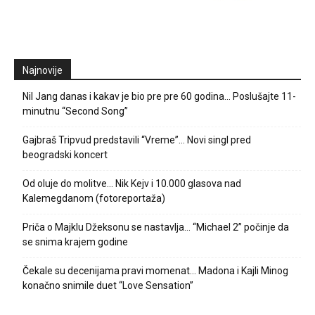
Najnovije
Nil Jang danas i kakav je bio pre pre 60 godina… Poslušajte 11-
minutnu “Second Song”
Gajbraš Tripvud predstavili “Vreme”… Novi singl pred
beogradski koncert
Od oluje do molitve… Nik Kejv i 10.000 glasova nad
Kalemegdanom (fotoreportaža)
Priča o Majklu Džeksonu se nastavlja… “Michael 2” počinje da
se snima krajem godine
Čekale su decenijama pravi momenat… Madona i Kajli Minog
konačno snimile duet “Love Sensation”