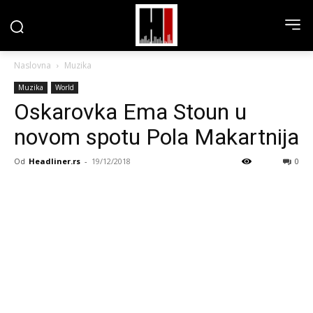
Naslovna
Muzika
Muzika
World
Oskarovka Ema Stoun u
novom spotu Pola Makartnija
Od
Headliner.rs
-
19/12/2018
0