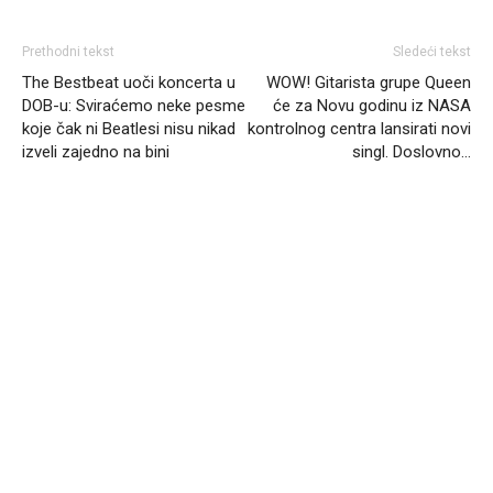
Prethodni tekst
Sledeći tekst
The Bestbeat uoči koncerta u
WOW! Gitarista grupe Queen
DOB-u: Sviraćemo neke pesme
će za Novu godinu iz NASA
koje čak ni Beatlesi nisu nikad
kontrolnog centra lansirati novi
izveli zajedno na bini
singl. Doslovno…
Headliner.rs
http://Headliner.rs