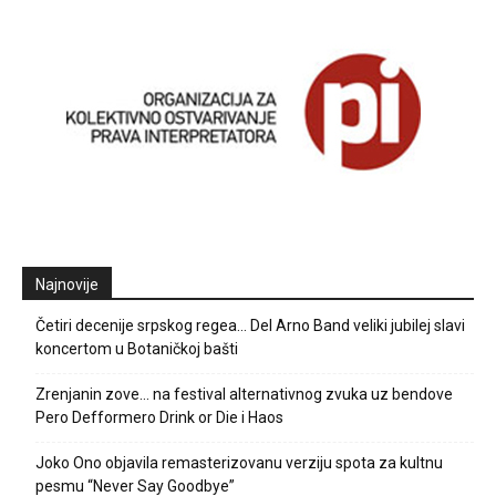
Najnovije
Četiri decenije srpskog regea… Del Arno Band veliki jubilej slavi
koncertom u Botaničkoj bašti
Zrenjanin zove… na festival alternativnog zvuka uz bendove
Pero Defformero Drink or Die i Haos
Joko Ono objavila remasterizovanu verziju spota za kultnu
pesmu “Never Say Goodbye”