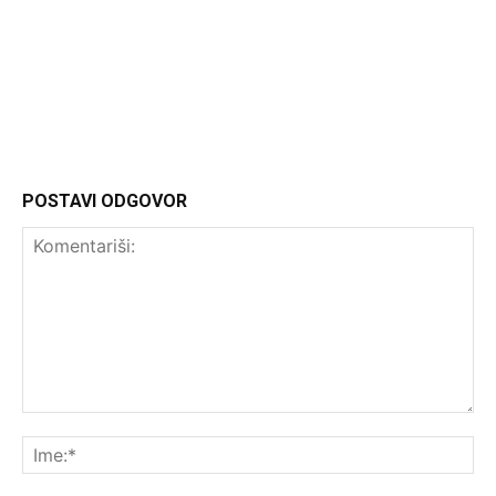
Headliner.rs
http://Headliner.rs
POSTAVI ODGOVOR