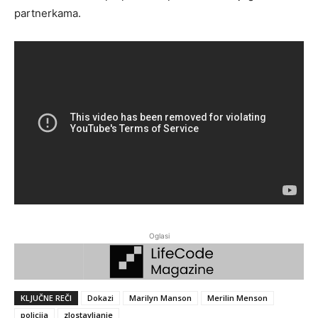
partnerkama.
Oglasi
KLJUČNE REČI
Dokazi
Marilyn Manson
Merilin Menson
policija
zlostavljanje