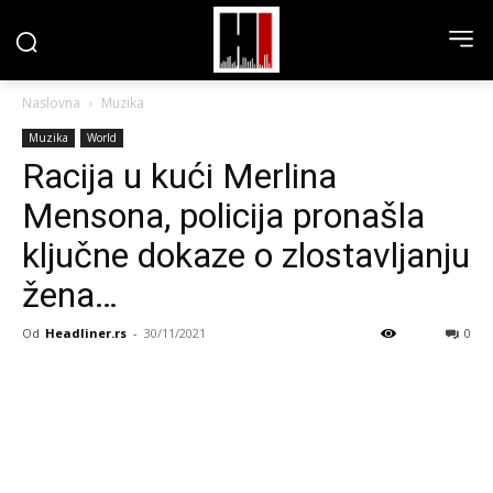
Naslovna
Muzika
Muzika
World
Racija u kući Merlina
Mensona, policija pronašla
ključne dokaze o zlostavljanju
žena…
Od
Headliner.rs
-
30/11/2021
0