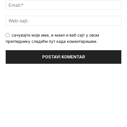
сачувајте моје име, е-маил и веб сајт у овом
прегледнику следећи пут када коментаришем.