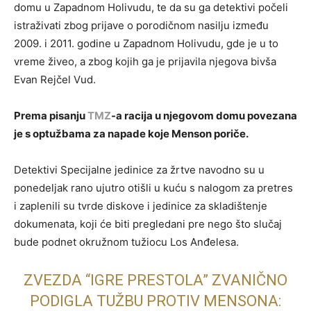
domu u Zapadnom Holivudu, te da su ga detektivi počeli
istraživati zbog prijave o porodičnom nasilju između
2009. i 2011. godine u Zapadnom Holivudu, gde je u to
vreme živeo, a zbog kojih ga je prijavila njegova bivša
Evan Rejčel Vud.
Prema pisanju
TMZ
-a racija u njegovom domu povezana
je s optužbama za napade koje Menson poriče.
Detektivi Specijalne jedinice za žrtve navodno su u
ponedeljak rano ujutro otišli u kuću s nalogom za pretres
i zaplenili su tvrde diskove i jedinice za skladištenje
dokumenata, koji će biti pregledani pre nego što slučaj
bude podnet okružnom tužiocu Los Anđelesa.
ZVEZDA “IGRE PRESTOLA” ZVANIČNO
PODIGLA TUŽBU PROTIV MENSONA: