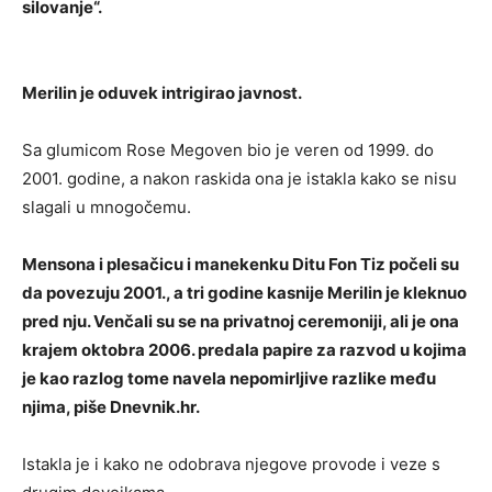
silovanje“.
Merilin je oduvek intrigirao javnost.
Sa glumicom Rose Megoven bio je veren od 1999. do
2001. godine, a nakon raskida ona je istakla kako se nisu
slagali u mnogočemu.
Mensona i plesačicu i manekenku Ditu Fon Tiz počeli su
da povezuju 2001., a tri godine kasnije Merilin je kleknuo
pred nju. Venčali su se na privatnoj ceremoniji, ali je ona
krajem oktobra 2006. predala papire za razvod u kojima
je kao razlog tome navela nepomirljive razlike među
njima, piše Dnevnik.hr.
Istakla je i kako ne odobrava njegove provode i veze s