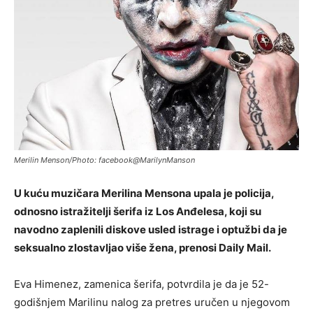
Merilin Menson/Photo: facebook@MarilynManson
U kuću muzičara Merilina Mensona upala je policija,
odnosno istražitelji šerifa iz Los Anđelesa, koji su
navodno zaplenili diskove usled istrage i optužbi da je
seksualno zlostavljao više žena, prenosi Daily Mail.
Eva Himenez, zamenica šerifa, potvrdila je da je 52-
godišnjem Marilinu nalog za pretres uručen u njegovom