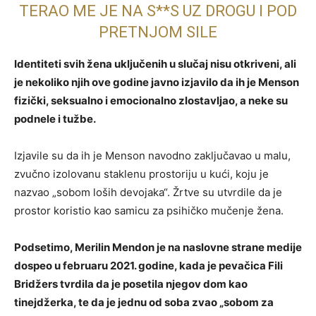
TERAO ME JE NA S**S UZ DROGU I POD
PRETNJOM SILE
Identiteti svih žena uključenih u slučaj nisu otkriveni, ali
je nekoliko njih ove godine javno izjavilo da ih je Menson
fizički, seksualno i emocionalno zlostavljao, a neke su
podnele i tužbe.
Izjavile su da ih je Menson navodno zaključavao u malu,
zvučno izolovanu staklenu prostoriju u kući, koju je
nazvao „sobom loših devojaka“. Žrtve su utvrdile da je
prostor koristio kao samicu za psihičko mučenje žena.
Podsetimo, Merilin Mendon je na naslovne strane medije
dospeo u februaru 2021. godine, kada je pevačica Fili
Bridžers tvrdila da je posetila njegov dom kao
tinejdžerka, te da je jednu od soba zvao „sobom za