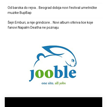
Od baroka do rejva… Beograd dobija novi festival umetničke
muzike BupBap
Šejn Emburi, a nije grindcore… Novi album otkriva lice koje
fanovi Napalm Deatha ne poznaju