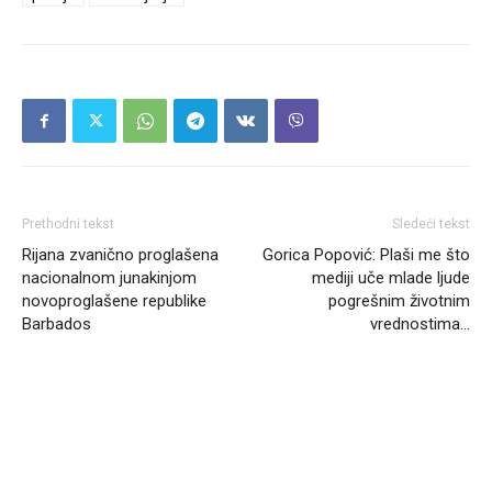
Prethodni tekst
Sledeći tekst
Rijana zvanično proglašena
Gorica Popović: Plaši me što
nacionalnom junakinjom
mediji uče mlade ljude
novoproglašene republike
pogrešnim životnim
Barbados
vrednostima…