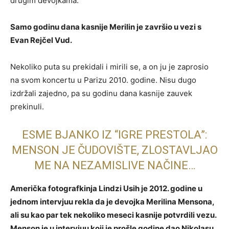
drugim devojkama.
Samo godinu dana kasnije Merilin je završio u vezi s
Evan Rejčel Vud.
Nekoliko puta su prekidali i mirili se, a on ju je zaprosio
na svom koncertu u Parizu 2010. godine. Nisu dugo
izdržali zajedno, pa su godinu dana kasnije zauvek
prekinuli.
ESME BJANKO IZ “IGRE PRESTOLA”:
MENSON JE ČUDOVIŠTE, ZLOSTAVLJAO
ME NA NEZAMISLIVE NAČINE…
Američka fotografkinja Lindzi Usih je 2012. godine u
jednom intervjuu rekla da je devojka Merilina Mensona,
ali su kao par tek nekoliko meseci kasnije potvrdili vezu.
Menson je u intervjuu koji je prošle godine dao Nikolasu