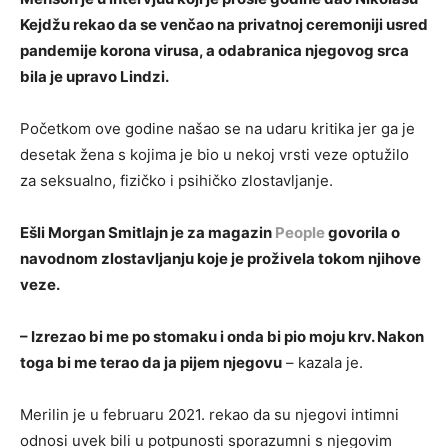
Kejdžu rekao da se venčao na privatnoj ceremoniji usred
pandemije korona virusa, a odabranica njegovog srca
bila je upravo Lindzi.
Početkom ove godine našao se na udaru kritika jer ga je
desetak žena s kojima je bio u nekoj vrsti veze optužilo
za seksualno, fizičko i psihičko zlostavljanje.
Ešli Morgan Smitlajn je za magazin
People
govorila o
navodnom zlostavljanju koje je proživela tokom njihove
veze.
– Izrezao bi me po stomaku i onda bi pio moju krv. Nakon
toga bi me terao da ja pijem njegovu
– kazala je.
Merilin je u februaru 2021. rekao da su njegovi intimni
odnosi uvek bili u potpunosti sporazumni s njegovim