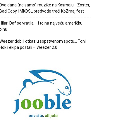
Dva dana (ne samo) muzike na Kosmaju… Zoster,
Bad Copy i MKDSL predvode treći KoZmaj fest
Hilari Daf se vratila – i to na najveću američku
binu
Weezer dobili otkaz u sopstvenom spotu… Toni
Hok i ekipa postali – Weezer 2.0