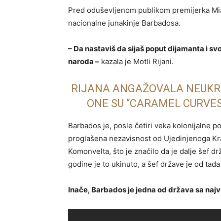
Pred oduševljenom publikom premijerka Mia Mo
nacionalne junakinje Barbadosa.
– Da nastaviš da sijaš poput dijamanta i sv
naroda –
kazala je Motli Rijani.
RIJANA ANGAŽOVALA NEUKRO
ONE SU “CARAMEL CURVES
Barbados je, posle četiri veka kolonijalne p
proglašena nezavisnost od Ujedinjenoga Kra
Komonvelta, što je značilo da je dalje šef 
godine je to ukinuto, a šef države je od tad
Inače, Barbados je jedna od država sa naj