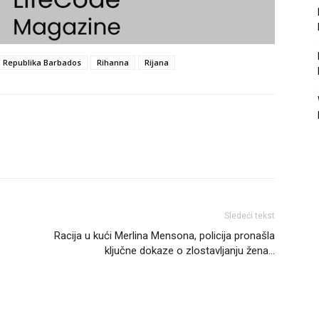
Republika Barbados
Rihanna
Rijana
Sledeći tekst
Racija u kući Merlina Mensona, policija pronašla
ključne dokaze o zlostavljanju žena…