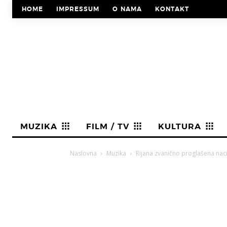
HOME
IMPRESSUM
O NAMA
KONTAKT
MUZIKA
FILM / TV
KULTURA
Naslovna
Muzika
Rijana zvanično proglašena na