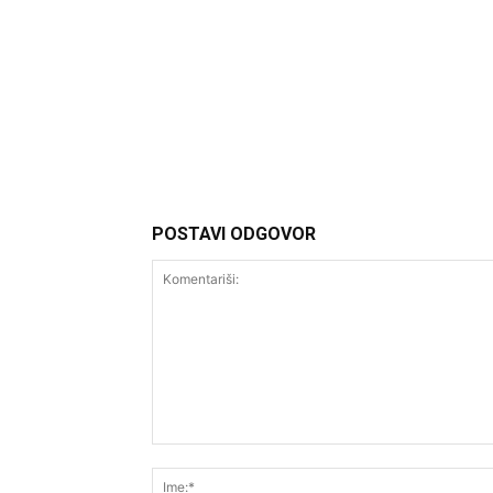
Headliner.rs
http://Headliner.rs
POSTAVI ODGOVOR