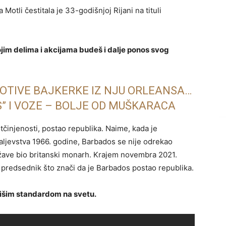
tli čestitala je 33-godišnjoj Rijani na tituli
ojim delima i akcijama budeš i dalje ponos svog
TIVE BAJKERKE IZ NJU ORLEANSA…
” I VOZE – BOLJE OD MUŠKARACA
otčinjenosti, postao republika. Naime, kada je
ljevstva 1966. godine, Barbados se nije odrekao
države bio britanski monarh. Krajem novembra 2021.
a predsednik što znači da je Barbados postao republika.
višim standardom na svetu.