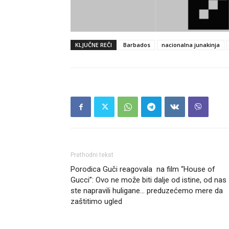
KLJUČNE REČI
Barbados
nacionalna junakinja
Prethodni tekst
Porodica Guči reagovala na film “House of
Gucci”: Ovo ne može biti dalje od istine, od nas
ste napravili huligane… preduzećemo mere da
zaštitimo ugled