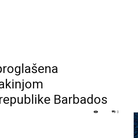
proglašena
akinjom
republike Barbados
0