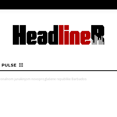
PULSE
cionalnom junakinjom novoproglašene republike Barbados