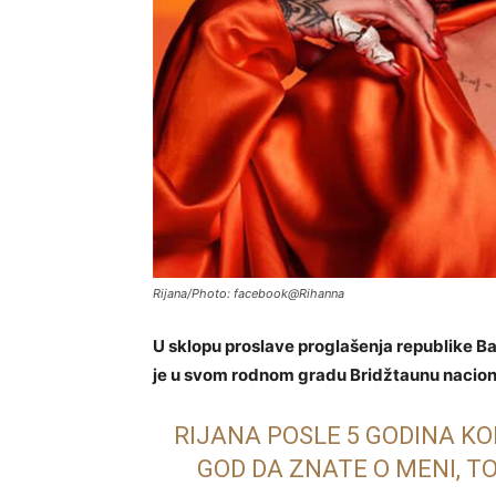
Rijana/Photo: facebook@Rihanna
U sklopu proslave proglašenja republike 
je u svom rodnom gradu Bridžtaunu nacion
RIJANA POSLE 5 GODINA K
GOD DA ZNATE O MENI, T