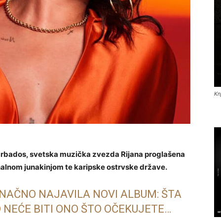
Kn
Barbados, svetska muzička zvezda Rijana proglašena
alnom junakinjom te karipske ostrvske države.
ONAČNO NAJAVILA NOVI ALBUM: ŠTA
O NEĆE BITI ONO ŠTO OČEKUJETE…