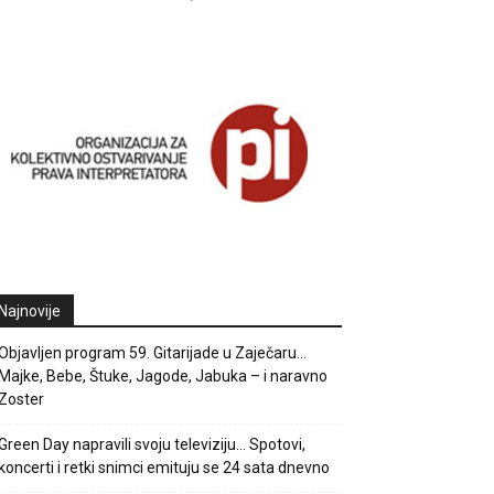
Najnovije
Objavljen program 59. Gitarijade u Zaječaru…
Majke, Bebe, Štuke, Jagode, Jabuka – i naravno
Zoster
Green Day napravili svoju televiziju… Spotovi,
koncerti i retki snimci emituju se 24 sata dnevno