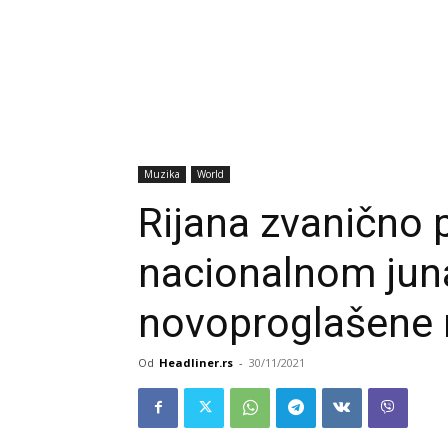
Muzika
World
Rijana zvanično 
nacionalnom jun
novoproglašene 
Od
Headliner.rs
-
30/11/2021