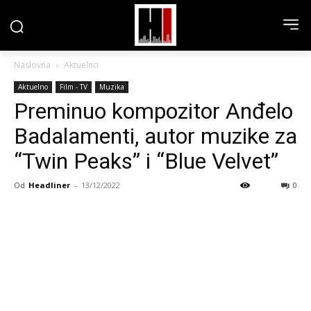
Naslovna
Aktuelno
Aktuelno
Film - TV
Muzika
Preminuo kompozitor Anđelo
Badalamenti, autor muzike za
“Twin Peaks” i “Blue Velvet”
Od
Headliner
-
13/12/2022
0