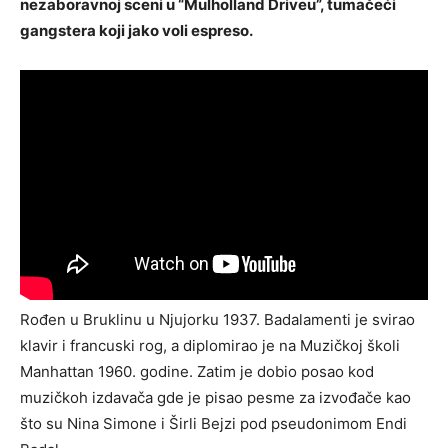
nezaboravnoj sceni u “Mulholland Driveu”, tumačeći
gangstera koji jako voli espreso.
Rođen u Bruklinu u Njujorku 1937. Badalamenti je svirao
klavir i francuski rog, a diplomirao je na Muzičkoj školi
Manhattan 1960. godine. Zatim je dobio posao kod
muzičkoh izdavača gde je pisao pesme za izvođače kao
što su Nina Simone i Širli Bejzi pod pseudonimom Endi