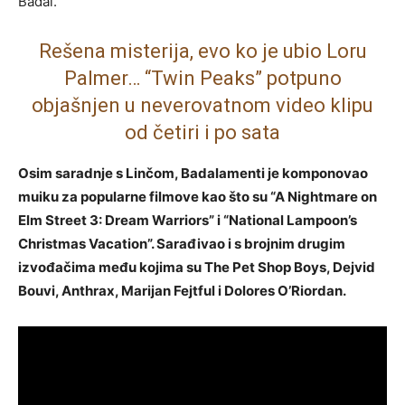
Badal.
Rešena misterija, evo ko je ubio Loru
Palmer… “Twin Peaks” potpuno
objašnjen u neverovatnom video klipu
od četiri i po sata
Osim saradnje s Linčom, Badalamenti je komponovao
muiku za popularne filmove kao što su “A Nightmare on
Elm Street 3: Dream Warriors” i “National Lampoon’s
Christmas Vacation”. Sarađivao i s brojnim drugim
izvođačima među kojima su The Pet Shop Boys, Dejvid
Bouvi, Anthrax, Marijan Fejtful i Dolores O’Riordan.