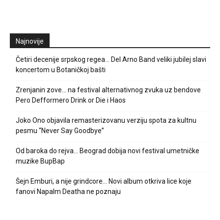
Najnovije
Četiri decenije srpskog regea… Del Arno Band veliki jubilej slavi
koncertom u Botaničkoj bašti
Zrenjanin zove… na festival alternativnog zvuka uz bendove
Pero Defformero Drink or Die i Haos
Joko Ono objavila remasterizovanu verziju spota za kultnu
pesmu “Never Say Goodbye”
Od baroka do rejva… Beograd dobija novi festival umetničke
muzike BupBap
Šejn Emburi, a nije grindcore… Novi album otkriva lice koje
fanovi Napalm Deatha ne poznaju