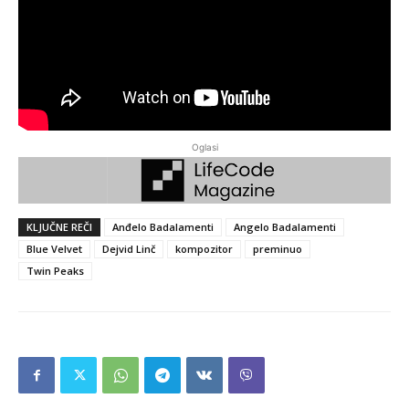
Oglasi
KLJUČNE REČI
Anđelo Badalamenti
Angelo Badalamenti
Blue Velvet
Dejvid Linč
kompozitor
preminuo
Twin Peaks