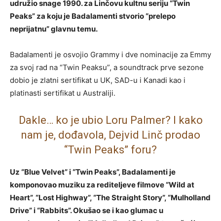
udružio snage 1990. za Linčovu kultnu seriju “Twin
Peaks” za koju je Badalamenti stvorio “prelepo
neprijatnu” glavnu temu.
Badalamenti je osvojio Grammy i dve nominacije za Emmy
za svoj rad na “Twin Peaksu”, a soundtrack prve sezone
dobio je zlatni sertifikat u UK, SAD-u i Kanadi kao i
platinasti sertifikat u Australiji.
Dakle… ko je ubio Loru Palmer? I kako
nam je, dođavola, Dejvid Linč prodao
“Twin Peaks” foru?
Uz “Blue Velvet” i “Twin Peaks”, Badalamenti je
komponovao muziku za rediteljeve filmove “Wild at
Heart”, “Lost Highway”, “The Straight Story”, “Mulholland
Drive” i “Rabbits”. Okušao se i kao glumac u