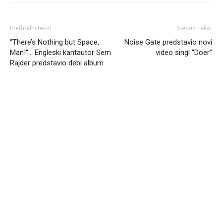
Prethodni tekst
Sledeći tekst
“There’s Nothing but Space,
Noise Gate predstavio novi
Man!“… Engleski kantautor Sem
video singl “Doer”
Rajder predstavio debi album
Headliner