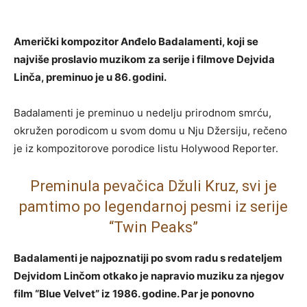
Američki kompozitor Anđelo Badalamenti, koji se
najviše proslavio muzikom za serije i filmove Dejvida
Linča, preminuo je u 86. godini.
Badalamenti je preminuo u nedelju prirodnom smrću,
okružen porodicom u svom domu u Nju Džersiju, rečeno
je iz kompozitorove porodice listu Holywood Reporter.
Preminula pevačica Džuli Kruz, svi je
pamtimo po legendarnoj pesmi iz serije
“Twin Peaks”
Badalamenti je najpoznatiji po svom radu s redateljem
Dejvidom Linčom otkako je napravio muziku za njegov
film “Blue Velvet” iz 1986. godine. Par je ponovno