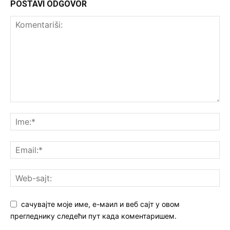
POSTAVI ODGOVOR
сачувајте моје име, е-маил и веб сајт у овом
прегледнику следећи пут када коментаришем.