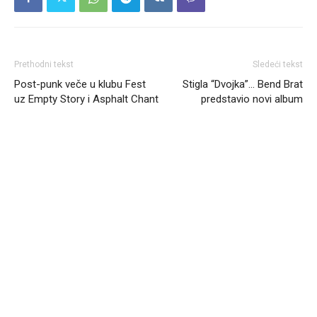
Prethodni tekst
Sledeći tekst
Post-punk veče u klubu Fest
Stigla “Dvojka”… Bend Brat
uz Empty Story i Asphalt Chant
predstavio novi album
Headliner