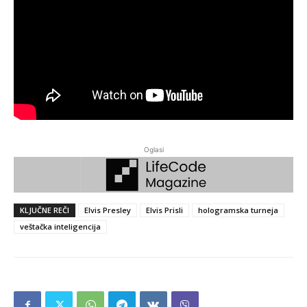
Oglasi
KLJUČNE REČI
Elvis Presley
Elvis Prisli
hologramska turneja
veštačka inteligencija