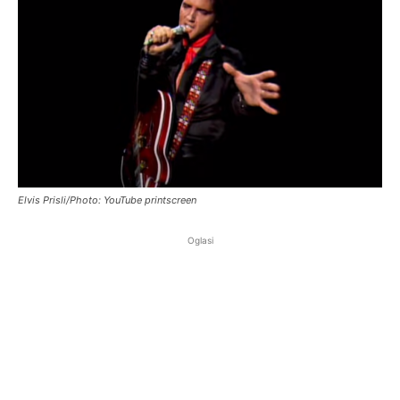
Elvis Prisli/Photo: YouTube printscreen
Oglasi