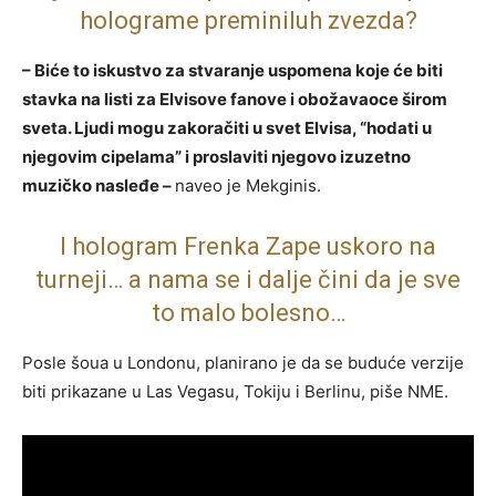
holograme preminiluh zvezda?
– Biće to iskustvo za stvaranje uspomena koje će biti
stavka na listi za Elvisove fanove i obožavaoce širom
sveta. Ljudi mogu zakoračiti u svet Elvisa, “hodati u
njegovim cipelama” i proslaviti njegovo izuzetno
muzičko nasleđe –
naveo je Mekginis.
I hologram Frenka Zape uskoro na
turneji… a nama se i dalje čini da je sve
to malo bolesno…
Posle šoua u Londonu, planirano je da se buduće verzije
biti prikazane u Las Vegasu, Tokiju i Berlinu, piše NME.