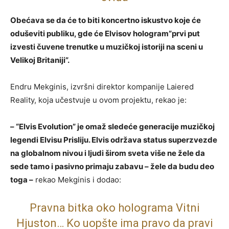
Obećava se da će to biti koncertno iskustvo koje će
oduševiti publiku, gde će Elvisov hologram”prvi put
izvesti čuvene trenutke u muzičkoj istoriji na sceni u
Velikoj Britaniji”.
Endru Mekginis, izvršni direktor kompanije Laiered
Reality, koja učestvuje u ovom projektu, rekao je:
– “Elvis Evolution” je omaž sledeće generacije muzičkoj
legendi Elvisu Prisliju. Elvis održava status superzvezde
na globalnom nivou i ljudi širom sveta više ne žele da
sede tamo i pasivno primaju zabavu – žele da budu deo
toga –
rekao Mekginis i dodao:
Pravna bitka oko holograma Vitni
Hjuston… Ko uopšte ima pravo da pravi