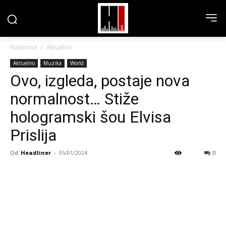
Naslovna
Aktuelno
Aktuelno
Muzika
World
Ovo, izgleda, postaje nova
normalnost… Stiže
hologramski šou Elvisa
Prislija
Od
Headliner
-
05/01/2024
0