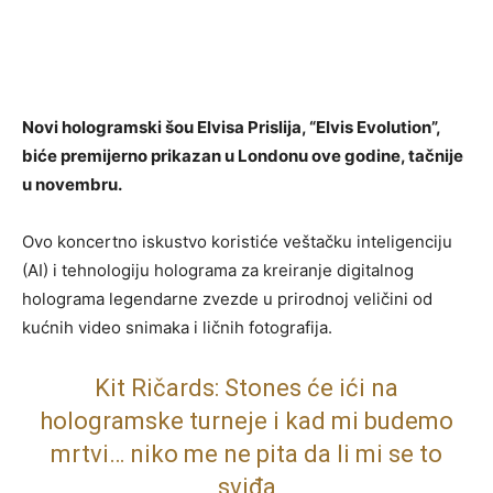
Novi hologramski šou Elvisa Prislija, “Elvis Evolution”,
biće premijerno prikazan u Londonu ove godine, tačnije
u novembru.
Ovo koncertno iskustvo koristiće veštačku inteligenciju
(AI) i tehnologiju holograma za kreiranje digitalnog
holograma legendarne zvezde u prirodnoj veličini od
kućnih video snimaka i ličnih fotografija.
Kit Ričards: Stones će ići na
hologramske turneje i kad mi budemo
mrtvi… niko me ne pita da li mi se to
sviđa