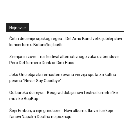
Najnovije
Četiri decenije srpskog regea… Del Arno Band veliki jubilej slavi
koncertom u Botaničkoj bašti
Zrenjanin zove… na festival alternativnog zvuka uz bendove
Pero Defformero Drink or Die i Haos
Joko Ono objavila remasterizovanu verziju spota za kultnu
pesmu “Never Say Goodbye”
Od baroka do rejva… Beograd dobija novi festival umetničke
muzike BupBap
Šejn Emburi, a nije grindcore… Novi album otkriva lice koje
fanovi Napalm Deatha ne poznaju