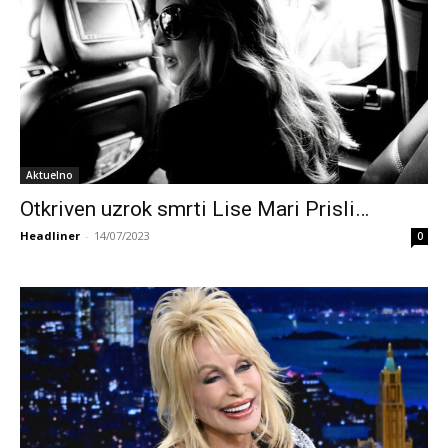
Aktuelno
Otkriven uzrok smrti Lise Mari Prisli…
Headliner
-
14/07/2023
0