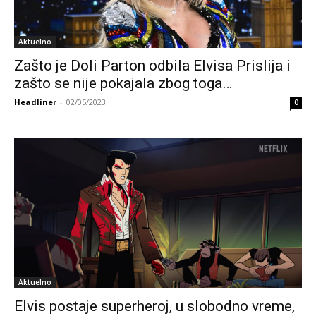
Aktuelno
Zašto je Doli Parton odbila Elvisa Prislija i
zašto se nije pokajala zbog toga…
Headliner
-
02/05/2023
0
Aktuelno
Elvis postaje superheroj, u slobodno vreme,