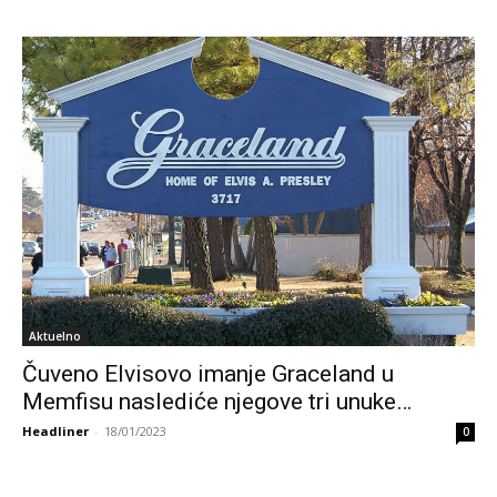
Aktuelno
Čuveno Elvisovo imanje Graceland u
Memfisu naslediće njegove tri unuke…
Headliner
-
18/01/2023
0