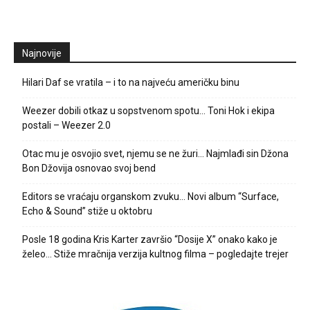
Najnovije
Hilari Daf se vratila – i to na najveću američku binu
Weezer dobili otkaz u sopstvenom spotu… Toni Hok i ekipa
postali – Weezer 2.0
Otac mu je osvojio svet, njemu se ne žuri… Najmlađi sin Džona
Bon Džovija osnovao svoj bend
Editors se vraćaju organskom zvuku… Novi album “Surface,
Echo & Sound” stiže u oktobru
Posle 18 godina Kris Karter završio “Dosije X” onako kako je
želeo… Stiže mračnija verzija kultnog filma – pogledajte trejer