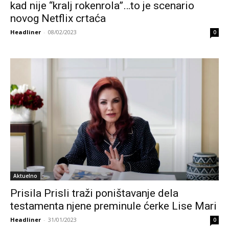
kad nije “kralj rokenrola”…to je scenario
novog Netflix crtaća
Headliner
-
08/02/2023
0
Aktuelno
Prisila Prisli traži poništavanje dela
testamenta njene preminule ćerke Lise Mari
Headliner
-
31/01/2023
0