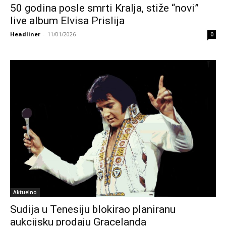
50 godina posle smrti Kralja, stiže “novi”
live album Elvisa Prislija
Headliner
-
11/01/2026
0
Aktuelno
Sudija u Tenesiju blokirao planiranu
aukcijsku prodaju Gracelanda