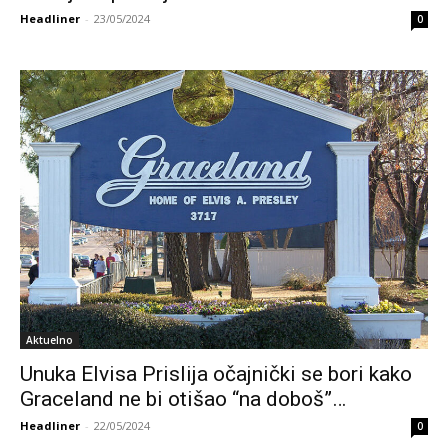
Headliner
-
23/05/2024
0
Aktuelno
Unuka Elvisa Prislija očajnički se bori kako
Graceland ne bi otišao “na doboš”…
Headliner
-
22/05/2024
0