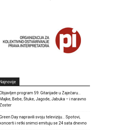
Najnovije
Objavljen program 59. Gitarijade u Zaječaru…
Majke, Bebe, Štuke, Jagode, Jabuka – i naravno
Zoster
Green Day napravili svoju televiziju… Spotovi,
koncerti i retki snimci emituju se 24 sata dnevno