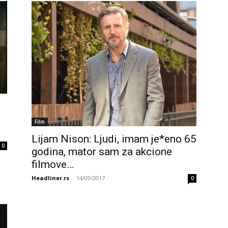
Film
Lijam Nison: Ljudi, imam je*eno 65
0
godina, mator sam za akcione
filmove…
Headliner.rs
-
14/09/2017
0