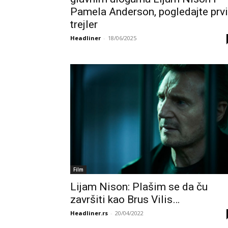
Pamela Anderson, pogledajte prvi
trejler
Headliner
-
18/06/2025
Film
Lijam Nison: Plašim se da ču
završiti kao Brus Vilis…
Headliner.rs
-
20/04/2022