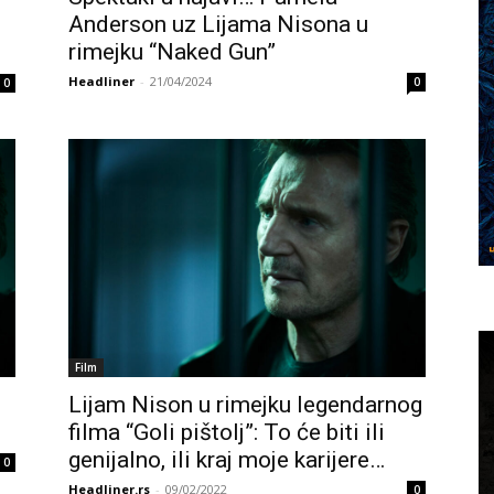
Anderson uz Lijama Nisona u
rimejku “Naked Gun”
Headliner
-
21/04/2024
0
0
Film
Lijam Nison u rimejku legendarnog
filma “Goli pištolj”: To će biti ili
genijalno, ili kraj moje karijere…
0
Headliner.rs
-
09/02/2022
0