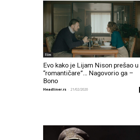
Film
Evo kako je Lijam Nison prešao u
“romantičare”… Nagovorio ga –
Bono
Headliner.rs
-
21/02/2020