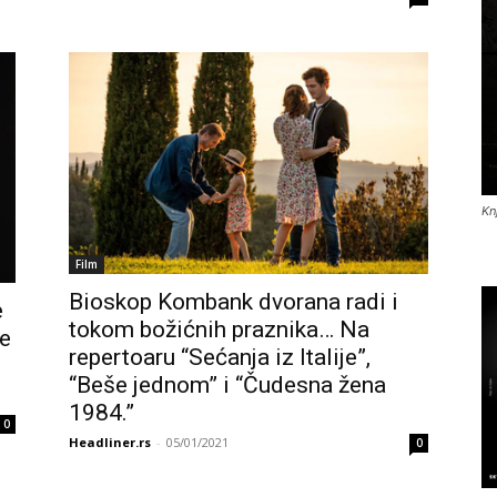
Kn
Film
Bioskop Kombank dvorana radi i
e
tokom božićnih praznika… Na
e
repertoaru “Sećanja iz Italije”,
“Beše jednom” i “Čudesna žena
1984.”
0
Headliner.rs
-
05/01/2021
0