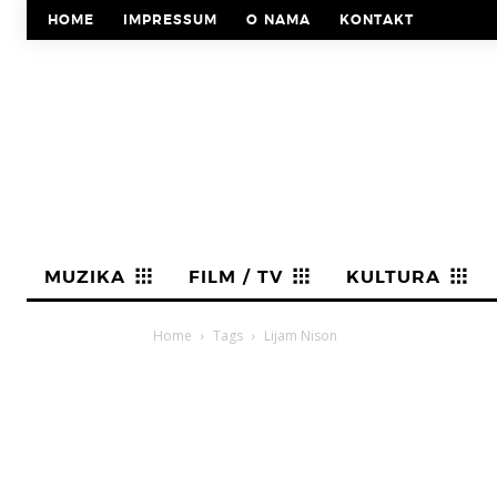
HOME
IMPRESSUM
O NAMA
KONTAKT
MUZIKA
FILM / TV
KULTURA
Home
Tags
Lijam Nison