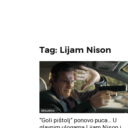
Tag: Lijam Nison
Aktuelno
“Goli pištolj” ponovo puca… U
glavnim ulogama Lijam Nison i