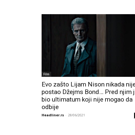
Film
Evo zašto Lijam Nison nikada nij
postao Džejms Bond… Pred njim j
bio ultimatum koji nije mogao da
odbije
Headliner.rs
-
28/06/2021