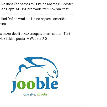
Dva dana (ne samo) muzike na Kosmaju… Zoster,
Bad Copy i MKDSL predvode treći KoZmaj fest
Hilari Daf se vratila – i to na najveću američku
binu
Weezer dobili otkaz u sopstvenom spotu… Toni
Hok i ekipa postali – Weezer 2.0