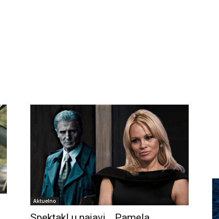
Aktuelno
Spektakl u najavi… Pamela