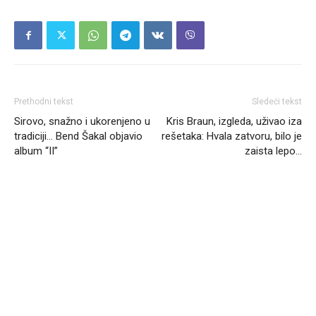
Prethodni tekst
Sledeći tekst
Sirovo, snažno i ukorenjeno u
Kris Braun, izgleda, uživao iza
tradiciji… Bend Šakal objavio
rešetaka: Hvala zatvoru, bilo je
album “II”
zaista lepo…
Headliner