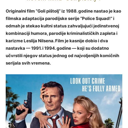
Originalni film “Goli pištolj” iz 1988. godine nastao je kao
filmska adaptacija parodijske serije “Police Squad!” i
odmah je stekao kultni status zahvaljujući jedinstvenoj
kombinaciji humora, parodije kriminalističkih zapleta i
karizme Leslija Nilsena. Film je kasnije dobio i dva
nastavka — 1991. i 1994. godine — koji su dodatno
učvrstili njegov status jednog od najvoljenijih komičnih
serijala svih vremena.