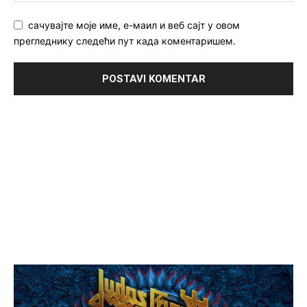
сачувајте моје име, е-маил и веб сајт у овом
прегледнику следећи пут када коментаришем.