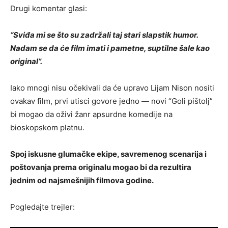
Drugi komentar glasi:
“Sviđa mi se što su zadržali taj stari slapstik humor.
Nadam se da će film imati i pametne, suptilne šale kao
original”.
Iako mnogi nisu očekivali da će upravo Lijam Nison nositi
ovakav film, prvi utisci govore jedno — novi “Goli pištolj”
bi mogao da oživi žanr apsurdne komedije na
bioskopskom platnu.
Spoj iskusne glumačke ekipe, savremenog scenarija i
poštovanja prema originalu mogao bi da rezultira
jednim od najsmešnijih filmova godine.
Pogledajte trejler: