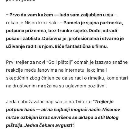
– Prvo da vam kažem — ludo sam zaljubljen u nju
–
rekao je Nison kroz šalu. –
Pamela je sjajna partnerka,
potpuno prizemna, bez trunke sujete. Dođe, odradi
posao i zablista. Duševna je, profesionalna i stvarno je
uživanje raditi s njom. Biće fantastična u filmu.
Prvi trejler za novi “Goli pištolj” odmah je izazvao snažne
reakcije među fanovima na internetu. Iako ima i
skeptičnih zbog činjenice da se radi o rimejku, komentari
na društvenim mrežama su uglavnom pozitivni.
Jedan obožavalac napisao je na Tviteru:
“
Trejler je
potpuni haos — ali na najbolji mogući način. Nisonov
mrtav ozbiljan izraz savršeno se uklapa u stil Golog
pištolja. Jedva čekam avgust!”.