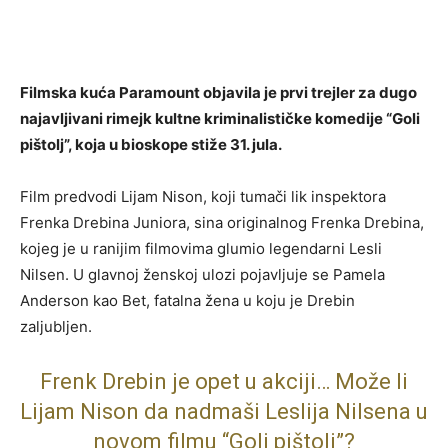
Filmska kuća Paramount objavila je prvi trejler za dugo
najavljivani rimejk kultne kriminalističke komedije “Goli
pištolj”, koja u bioskope stiže 31. jula.
Film predvodi Lijam Nison, koji tumači lik inspektora
Frenka Drebina Juniora, sina originalnog Frenka Drebina,
kojeg je u ranijim filmovima glumio legendarni Lesli
Nilsen. U glavnoj ženskoj ulozi pojavljuje se Pamela
Anderson kao Bet, fatalna žena u koju je Drebin
zaljubljen.
Frenk Drebin je opet u akciji… Može li
Lijam Nison da nadmaši Leslija Nilsena u
novom filmu “Goli pištolj”?