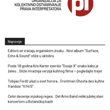
Najnovije
Editors se vraćaju organskom zvuku… Novi album “Surface,
Echo & Sound” stiže u oktobru
Posle 18 godina Kris Karter završio “Dosije X” onako kako je
želeo… Stiže mračnija verzija kultnog filma – pogledajte trejer
Tobijas Fordž ulazi u svet horora… Frontmen Ghosta deo kultne
franšize “V/H/S”
Četiri decenije srpskog regea… Del Arno Band veliki jubilej slavi
koncertom u Botaničkoj bašti