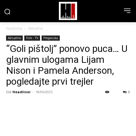
Naslovna
Aktuelno
Aktuelno
Film - TV
Preporuka
“Goli pištolj” ponovo puca… U
glavnim ulogama Lijam
Nison i Pamela Anderson,
pogledajte prvi trejler
Od
Headliner
-
18/06/2025
0