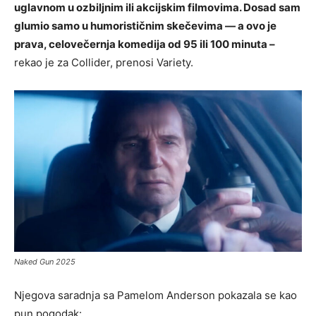
uglavnom u ozbiljnim ili akcijskim filmovima. Dosad sam
glumio samo u humorističnim skečevima — a ovo je
prava, celovečernja komedija od 95 ili 100 minuta –
rekao je za Collider, prenosi Variety.
Naked Gun 2025
Njegova saradnja sa Pamelom Anderson pokazala se kao
pun pogodak: