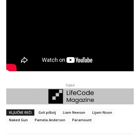
Oglasi
KLJUČNE REČI
Goli pištolj
Liam Neeson
Lijam Nison
Naked Gun
Pamela Anderson
Paramount