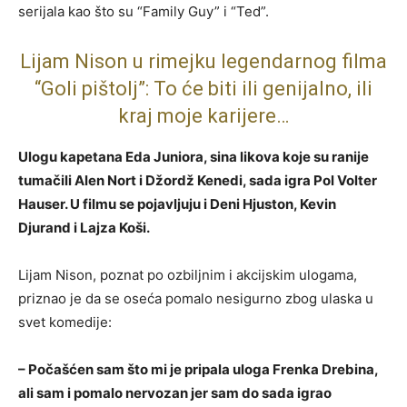
serijala kao što su “Family Guy” i “Ted”.
Lijam Nison u rimejku legendarnog filma
“Goli pištolj”: To će biti ili genijalno, ili
kraj moje karijere…
Ulogu kapetana Eda Juniora, sina likova koje su ranije
tumačili Alen Nort i Džordž Kenedi, sada igra Pol Volter
Hauser. U filmu se pojavljuju i Deni Hjuston, Kevin
Djurand i Lajza Koši.
Lijam Nison, poznat po ozbiljnim i akcijskim ulogama,
priznao je da se oseća pomalo nesigurno zbog ulaska u
svet komedije:
– Počašćen sam što mi je pripala uloga Frenka Drebina,
ali sam i pomalo nervozan jer sam do sada igrao