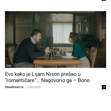
Film
Evo kako je Lijam Nison prešao u
“romantičare”… Nagovorio ga – Bono
Headliner.rs
-
21/02/2020
0