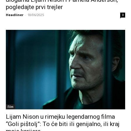
pogledajte prvi trejler
Headliner
-
18/06/2025
0
Film
Lijam Nison u rimejku legendarnog filma
“Goli pištolj”: To će biti ili genijalno, ili kraj