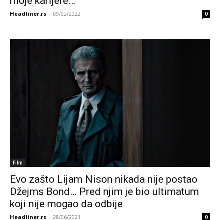
moje karijere…
Headliner.rs
-
09/02/2022
0
Film
Evo zašto Lijam Nison nikada nije postao
Džejms Bond… Pred njim je bio ultimatum
koji nije mogao da odbije
Headliner.rs
-
28/06/2021
0