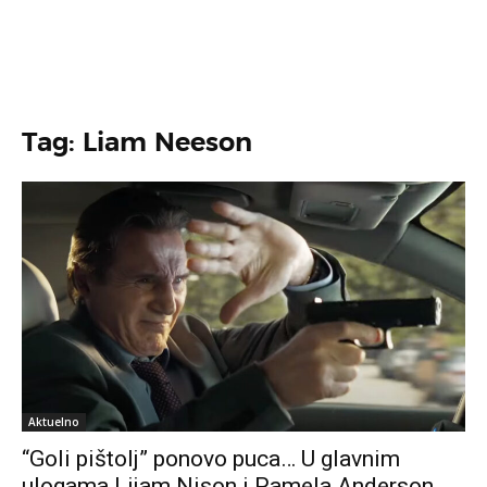
Tag: Liam Neeson
Aktuelno
“Goli pištolj” ponovo puca… U glavnim
ulogama Lijam Nison i Pamela Anderson,