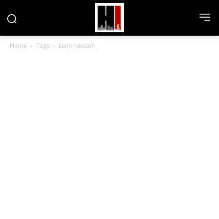
Home
Tags
Liam Neeson