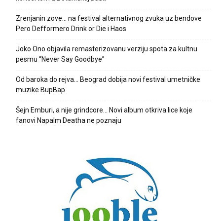
Zrenjanin zove… na festival alternativnog zvuka uz bendove
Pero Defformero Drink or Die i Haos
Joko Ono objavila remasterizovanu verziju spota za kultnu
pesmu “Never Say Goodbye”
Od baroka do rejva… Beograd dobija novi festival umetničke
muzike BupBap
Šejn Emburi, a nije grindcore… Novi album otkriva lice koje
fanovi Napalm Deatha ne poznaju