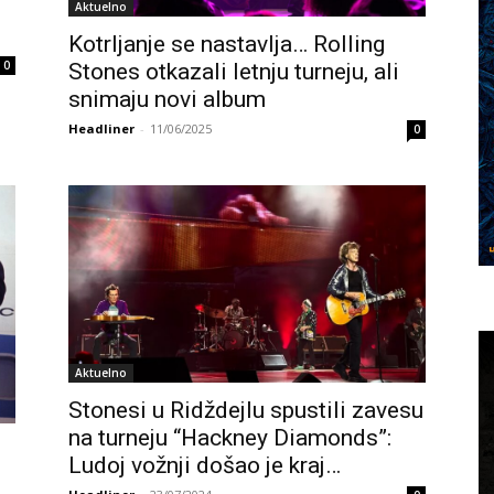
Aktuelno
Kotrljanje se nastavlja… Rolling
0
Stones otkazali letnju turneju, ali
snimaju novi album
Headliner
-
11/06/2025
0
Aktuelno
Stonesi u Ridždejlu spustili zavesu
na turneju “Hackney Diamonds”:
Ludoj vožnji došao je kraj…