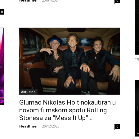
Headliner
-
23/07/2024
0
0
Kn
Aktuelno
Glumac Nikolas Holt nokautiran u
novom filmskom spotu Rolling
Stonesa za “Mess It Up”…
Headliner
-
20/12/2023
0