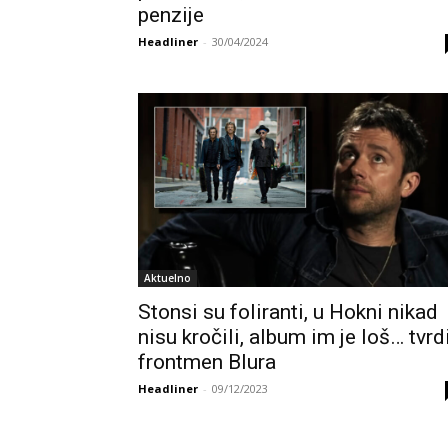
penzije
Headliner
-
30/04/2024
Aktuelno
Stonsi su foliranti, u Hokni nikad
nisu kročili, album im je loš… tvrd
frontmen Blura
Headliner
-
09/12/2023