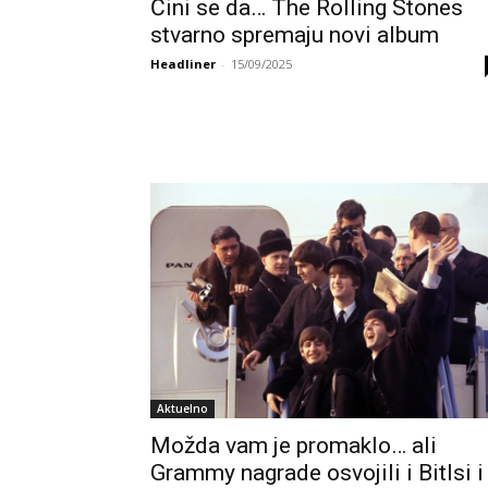
Čini se da… The Rolling Stones
stvarno spremaju novi album
Headliner
-
15/09/2025
Aktuelno
Možda vam je promaklo… ali
Grammy nagrade osvojili i Bitlsi i