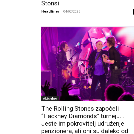
Stonsi
Headliner
-
04/02/2025
Aktuelno
The Rolling Stones započeli
“Hackney Diamonds” turneju…
Jeste im pokrovitelj udruženje
penzionera, ali oni su daleko od