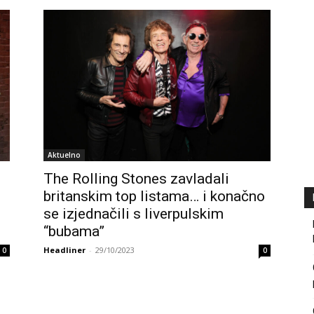
Aktuelno
The Rolling Stones zavladali
britanskim top listama… i konačno
se izjednačili s liverpulskim
“bubama”
Headliner
-
29/10/2023
0
0