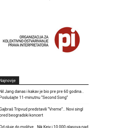
Najnovije
Nil Jang danas i kakav je bio pre pre 60 godina…
Poslušajte 11-minutnu “Second Song”
Gajbraš Tripvud predstavili “Vreme”… Novi singl
pred beogradski koncert
Od oluje do molitve… Nik Kejv i 10.000 glasova nad