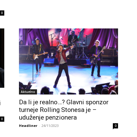
0
Aktuelno
Da li je realno…? Glavni sponzor
i
turneje Rolling Stonesa je –
uduženje penzionera
0
Headliner
-
24/11/2023
0