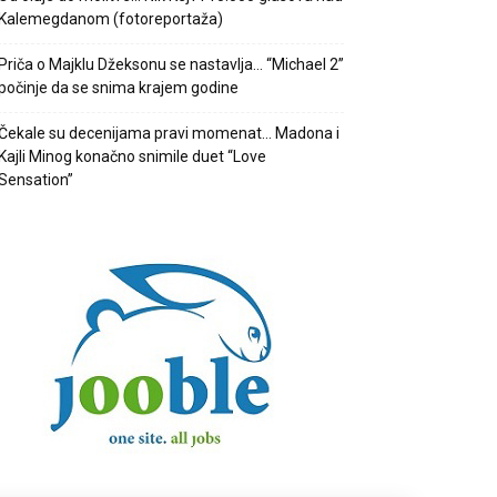
Kalemegdanom (fotoreportaža)
Priča o Majklu Džeksonu se nastavlja… “Michael 2”
počinje da se snima krajem godine
Čekale su decenijama pravi momenat… Madona i
Kajli Minog konačno snimile duet “Love
Sensation”