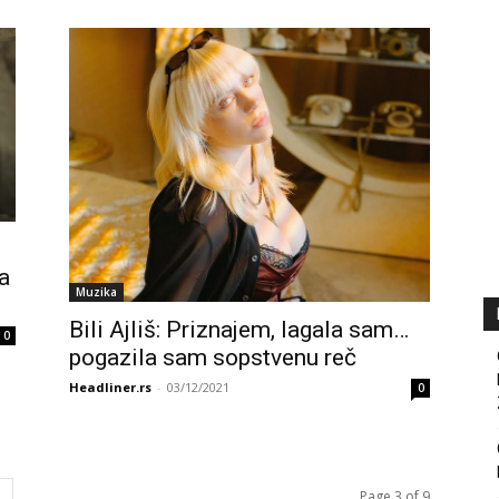
a
Muzika
Bili Ajliš: Priznajem, lagala sam…
0
pogazila sam sopstvenu reč
Headliner.rs
-
03/12/2021
0
Page 3 of 9