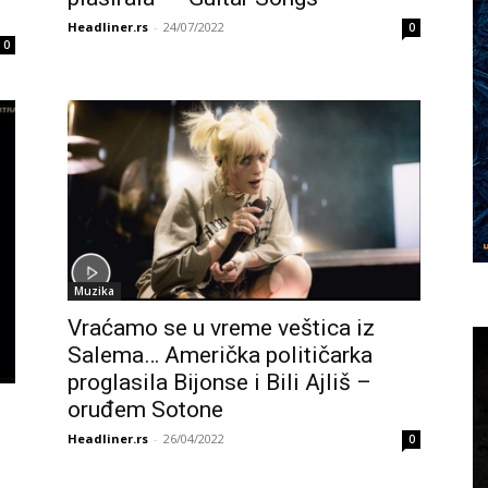
Headliner.rs
-
24/07/2022
0
0
Muzika
Vraćamo se u vreme veštica iz
Salema… Američka političarka
proglasila Bijonse i Bili Ajliš –
oruđem Sotone
Headliner.rs
-
26/04/2022
0