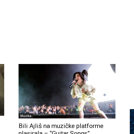
Muzika
Bili Ajliš na muzičke platforme
plasirala – “Guitar Songs”