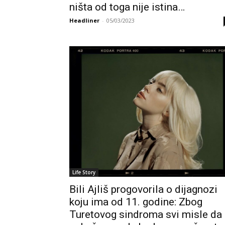
ništa od toga nije istina…
Headliner
-
05/03/2023
Life Story
Bili Ajliš progovorila o dijagnozi
koju ima od 11. godine: Zbog
Turetovog sindroma svi misle da