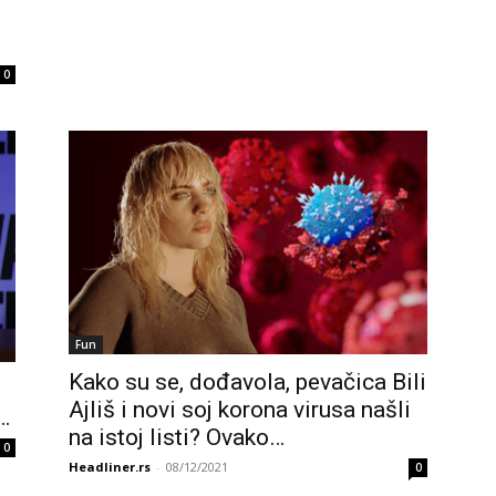
0
Fun
Kako su se, dođavola, pevačica Bili
Ajliš i novi soj korona virusa našli
…
na istoj listi? Ovako…
0
Headliner.rs
-
08/12/2021
0