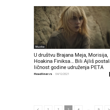
Muzika
U društvu Brajana Meja, Morisija,
Hoakina Finiksa… Bili Ajliš postal
ličnost godine udruženja PETA
Headliner.rs
-
04/12/2021
...
1
2
3
4
9