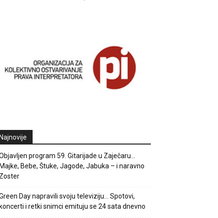
Najnovije
Objavljen program 59. Gitarijade u Zaječaru…
Majke, Bebe, Štuke, Jagode, Jabuka – i naravno
Zoster
Green Day napravili svoju televiziju… Spotovi,
koncerti i retki snimci emituju se 24 sata dnevno