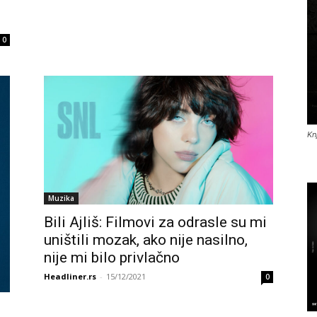
0
Kn
Muzika
Bili Ajliš: Filmovi za odrasle su mi
uništili mozak, ako nije nasilno,
nije mi bilo privlačno
Headliner.rs
-
15/12/2021
0