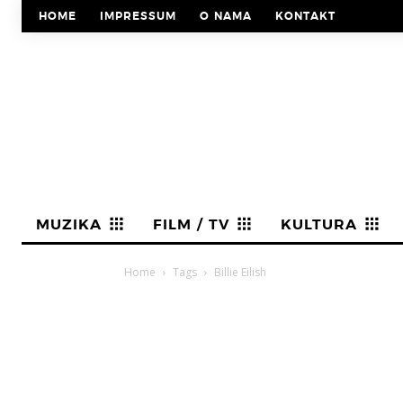
HOME
IMPRESSUM
O NAMA
KONTAKT
MUZIKA
FILM / TV
KULTURA
Home
Tags
Billie Eilish