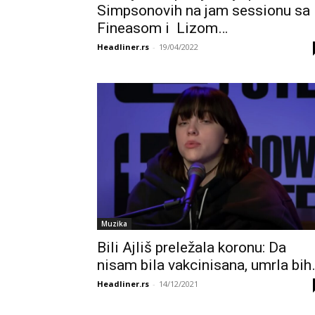
Simpsonovih na jam sessionu sa
Fineasom i Lizom…
Headliner.rs
-
19/04/2022
Muzika
Bili Ajliš preležala koronu: Da
nisam bila vakcinisana, umrla bih
Headliner.rs
-
14/12/2021