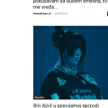
pokušavam da budem smešna, to
me vređa…
Headliner.rs
-
23/05/2022
Muzika
Bili Ajliš u specijalnoj epizodi