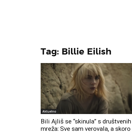
Tag: Billie Eilish
Aktuelno
Bili Ajliš se “skinula” s društvenih
mreža: Sve sam verovala, a skoro