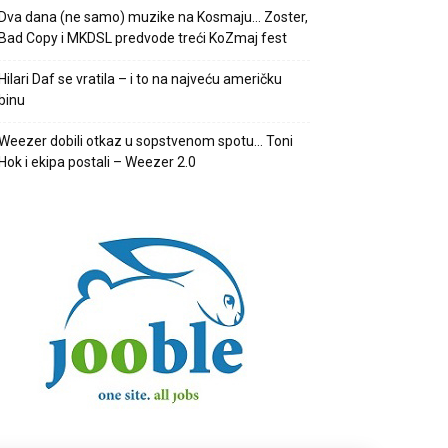
Dva dana (ne samo) muzike na Kosmaju… Zoster,
Bad Copy i MKDSL predvode treći KoZmaj fest
Hilari Daf se vratila – i to na najveću američku
binu
Weezer dobili otkaz u sopstvenom spotu… Toni
Hok i ekipa postali – Weezer 2.0