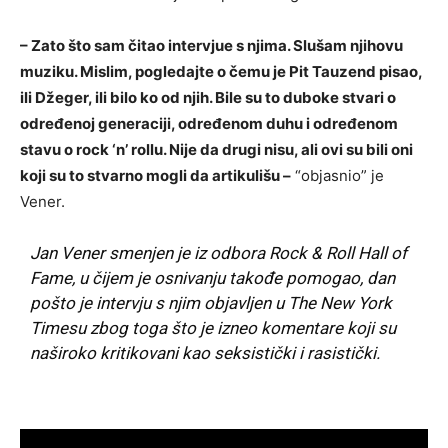
– Zato što sam čitao intervjue s njima. Slušam njihovu
muziku. Mislim, pogledajte o čemu je Pit Tauzend pisao,
ili Džeger, ili bilo ko od njih. Bile su to duboke stvari o
određenoj generaciji, određenom duhu i određenom
stavu o rock ‘n’ rollu. Nije da drugi nisu, ali ovi su bili oni
koji su to stvarno mogli da artikulišu –
“objasnio” je
Vener.
Jan Vener smenjen je iz odbora Rock & Roll Hall of
Fame, u čijem je osnivanju takođe pomogao, dan
pošto je intervju s njim objavljen u The New York
Timesu zbog toga što je izneo komentare koji su
naširoko kritikovani kao seksistički i rasistički.