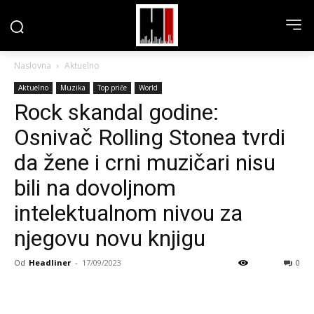
Naslovna
Aktuelno
Aktuelno
Muzika
Top priče
World
Rock skandal godine:
Osnivač Rolling Stonea tvrdi
da žene i crni muzičari nisu
bili na dovoljnom
intelektualnom nivou za
njegovu novu knjigu
Od
Headliner
-
17/09/2023
0