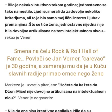
– Bilo je nekako intuitivno tokom godina; jednostavno se
tako namestilo. Ljudi su morali da zadovolje nekoliko
kriterijuma, ali to je bio samo moj lični interes i ljubav
prema njima. Što se tiče žena, jednostavno nijedna nije
bila dovoljno artikulisana na tom intelektualnom nivou –
rekao je Vener.
Smena na čelu Rock & Roll Hall of
Fame… Povlači se Jan Verner, “carevao”
je 30 godina, a zameraju mu da je u Kuću
slavnih radije primao crnce nego žene
Markeze je uzvratio pitanjem:
“Hoćete da kažete da
Džoni Mičel nije dovoljno artikulisana na intelektualnom
niou?”
. Vener je odgovorio:
– Nije da one nisu kreativne genijalke. Nije da su