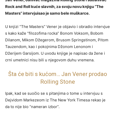
Rock and Roll kuće slavnih, za svoju novu knjigu “The
Masters” intervjuisao je samo bele muškarce.
U knjizi “The Masters” Vener je objavio i obradio intervjue
s kako kaže “filozofima rocka” Bonom Voksom, Bobom
Dilanom, Mikom Džegerom, Brusom Springstinom, Pitom
Tauzendom, kao i pokojnima Džonom Lenonom i
Džerijem Garsijom. U uvodu knjige je napisao da žene i
crni umetnici nisu bili u njegovom duhu vremena.
Šta će biti s kućom… Jan Vener prodao
Rolling Stone
Ipak, kad se suočio se s pitanjima o tome u intervjuu s
Dejvidom Markezeom iz The New York Timesa rekao je
da to nije bio “nameran izbor”.