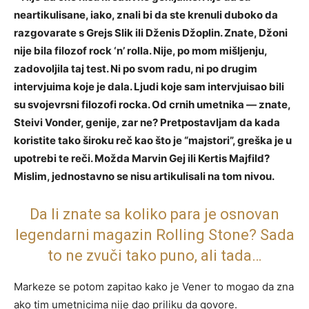
neartikulisane, iako, znali bi da ste krenuli duboko da
razgovarate s Grejs Slik ili Dženis Džoplin. Znate, Džoni
nije bila filozof rock ‘n’ rolla. Nije, po mom mišljenju,
zadovoljila taj test. Ni po svom radu, ni po drugim
intervjuima koje je dala. Ljudi koje sam intervjuisao bili
su svojevrsni filozofi rocka. Od crnih umetnika — znate,
Steivi Vonder, genije, zar ne? Pretpostavljam da kada
koristite tako široku reč kao što je “majstori”, greška je u
upotrebi te reči. Možda Marvin Gej ili Kertis Majfild?
Mislim, jednostavno se nisu artikulisali na tom nivou.
Da li znate sa koliko para je osnovan
legendarni magazin Rolling Stone? Sada
to ne zvuči tako puno, ali tada…
Markeze se potom zapitao kako je Vener to mogao da zna
ako tim umetnicima nije dao priliku da govore.