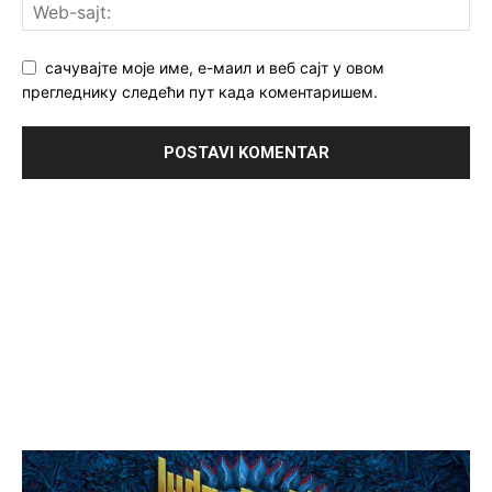
сачувајте моје име, е-маил и веб сајт у овом
прегледнику следећи пут када коментаришем.