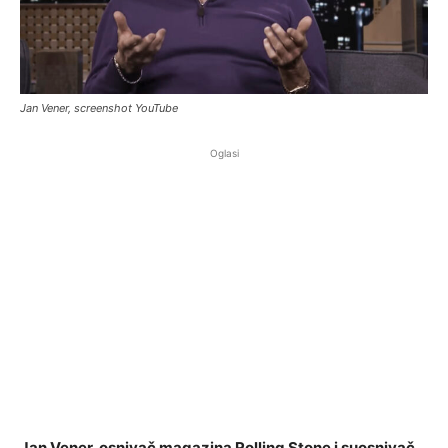
Jan Vener, screenshot YouTube
Oglasi
Jan Vener, osnivač magazina Rolling Stone i suosnivač