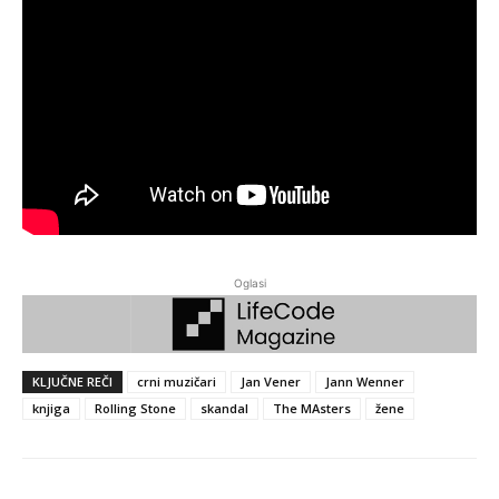
Oglasi
KLJUČNE REČI
crni muzičari
Jan Vener
Jann Wenner
knjiga
Rolling Stone
skandal
The MAsters
žene