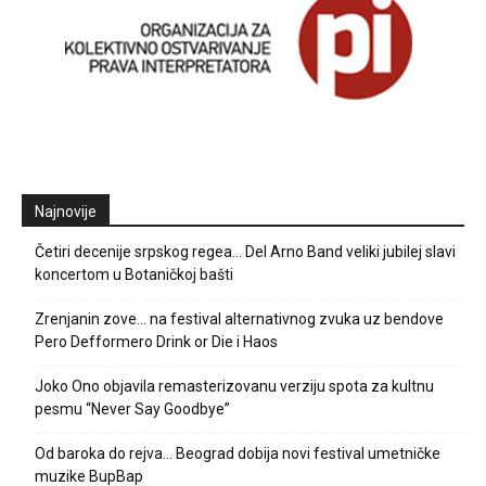
Najnovije
Četiri decenije srpskog regea… Del Arno Band veliki jubilej slavi
koncertom u Botaničkoj bašti
Zrenjanin zove… na festival alternativnog zvuka uz bendove
Pero Defformero Drink or Die i Haos
Joko Ono objavila remasterizovanu verziju spota za kultnu
pesmu “Never Say Goodbye”
Od baroka do rejva… Beograd dobija novi festival umetničke
muzike BupBap