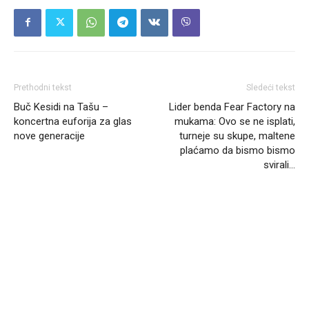
Prethodni tekst
Sledeći tekst
Buč Kesidi na Tašu –
Lider benda Fear Factory na
koncertna euforija za glas
mukama: Ovo se ne isplati,
nove generacije
turneje su skupe, maltene
plaćamo da bismo bismo
svirali…
Headliner