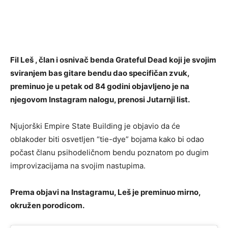
Fil Leš , član i osnivač benda Grateful Dead koji je svojim
sviranjem bas gitare bendu dao specifičan zvuk,
preminuo je u petak od 84 godini objavljeno je na
njegovom Instagram nalogu, prenosi Jutarnji list.
Njujorški Empire State Building je objavio da će
oblakoder biti osvetljen “tie-dye” bojama kako bi odao
počast članu psihodeličnom bendu poznatom po dugim
improvizacijama na svojim nastupima.
Prema objavi na Instagramu, Leš je preminuo mirno,
okružen porodicom.