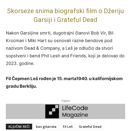
Skorseze snima biografski film o Džeriju
Garsiji i Grateful Dead
Nakon Garsijine smrti, dugotrajni članovi Bob Vir, Bil
Krocman i Miki Hart su osnovali razne bendove pod
nazivom Dead & Company, a Leš je odlučio da stvori
sopstveni i bend Phil Lesh and Friends, koji je delovao do
2023. godine.
Fil Čepmen Leš rođen je 15. marta1940. u kalifornijskom
gradu Berkliju.
Oglasi
KLJUČNE REČI
bas gitarista
Fil Leš
Grateful Dead