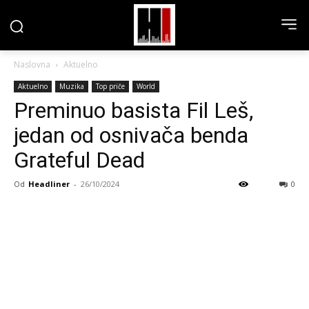
Naslovna
Aktuelno
Aktuelno
Muzika
Top priče
World
Preminuo basista Fil Leš,
jedan od osnivača benda
Grateful Dead
Od
Headliner
-
26/10/2024
0