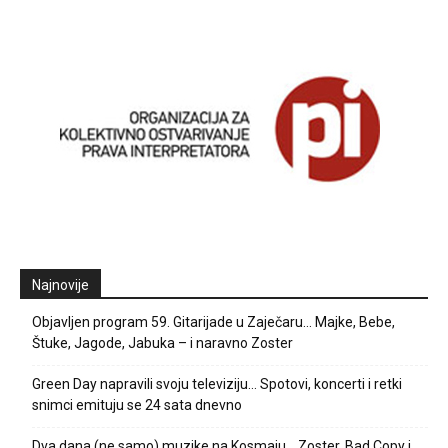
Najnovije
Objavljen program 59. Gitarijade u Zaječaru… Majke, Bebe,
Štuke, Jagode, Jabuka – i naravno Zoster
Green Day napravili svoju televiziju… Spotovi, koncerti i retki
snimci emituju se 24 sata dnevno
Dva dana (ne samo) muzike na Kosmaju… Zoster, Bad Copy i