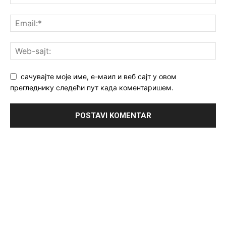
сачувајте моје име, е-маил и веб сајт у овом
прегледнику следећи пут када коментаришем.