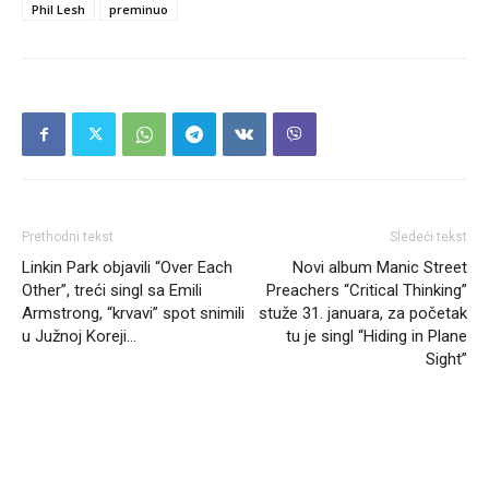
Phil Lesh
preminuo
Prethodni tekst
Sledeći tekst
Linkin Park objavili “Over Each
Novi album Manic Street
Other”, treći singl sa Emili
Preachers “Critical Thinking”
Armstrong, “krvavi” spot snimili
stuže 31. januara, za početak
u Južnoj Koreji…
tu je singl “Hiding in Plane
Sight”