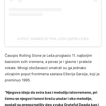
A POST SHARED BY PHIL LESH (@PHILLESH)
Časopis Rolling Stone je Leša proglasio 11. najboljim
basistom svih vremena, a pevao je i glavne i prateće
vokale. Mnogi obožavaoci smatrali su ga jednako
uticajnim poput frontmena sastava Džerija Garsije, koji je
preminuo 1995.
“Njegova ideja da svira bas i melodiju istovremeno, pri
čemu se njegovi tonovi kreću unutar i oko melodije,
postali su prepoznatljiv deo zvuka Grateful Deada kao i