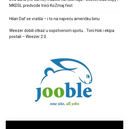
MKDSL predvode treći KoZmaj fest
Hilari Daf se vratila – i to na najveću američku binu
Weezer dobili otkaz u sopstvenom spotu… Toni Hok i ekipa
postali – Weezer 2.0