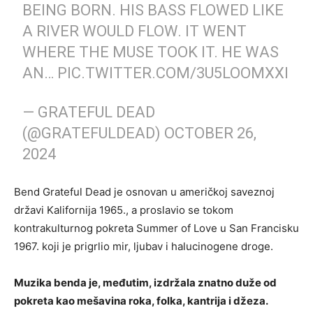
BEING BORN. HIS BASS FLOWED LIKE
A RIVER WOULD FLOW. IT WENT
WHERE THE MUSE TOOK IT. HE WAS
AN…
PIC.TWITTER.COM/3U5LOOMXXI
— GRATEFUL DEAD
(@GRATEFULDEAD)
OCTOBER 26,
2024
Bend Grateful Dead je osnovan u američkoj saveznoj
državi Kalifornija 1965., a proslavio se tokom
kontrakulturnog pokreta Summer of Love u San Francisku
1967. koji je prigrlio mir, ljubav i halucinogene droge.
Muzika benda je, međutim, izdržala znatno duže od
pokreta kao mešavina roka, folka, kantrija i džeza.