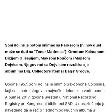
Soni Rolins je potom snimao sa Parkerom (njihov duel
može se čuti na “Tenor Madness”), Ornetom Kolmanom,
Dizijem Gilespijem, Maksom Roučom i Majlsom
Dejvisom. Njegov rad sa Dejvisom rezultirao je
albumima Dig, Collectors’ Items i Bags’ Groove.
Godine 1957. Soni Rolins je snimio Saxophone Colossus,
koji se smatra njegovim najvećim delom kao vođe benda.
Album je 2017. godine uvršten u National Recording
Registry pri Kongresnoj biblioteci SAD. U obrazloženju je
navedeno da je reč o “jednom od ključnih albuma u