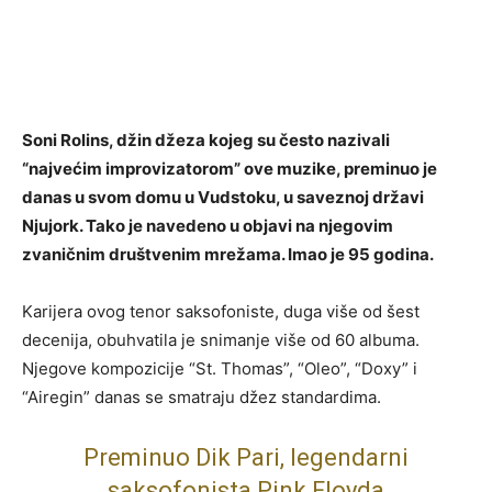
Soni Rolins, džin džeza kojeg su često nazivali
“najvećim improvizatorom” ove muzike, preminuo je
danas u svom domu u Vudstoku, u saveznoj državi
Njujork. Tako je navedeno u objavi na njegovim
zvaničnim društvenim mrežama. Imao je 95 godina.
Karijera ovog tenor saksofoniste, duga više od šest
decenija, obuhvatila je snimanje više od 60 albuma.
Njegove kompozicije “St. Thomas”, “Oleo”, “Doxy” i
“Airegin” danas se smatraju džez standardima.
Preminuo Dik Pari, legendarni
saksofonista Pink Floyda