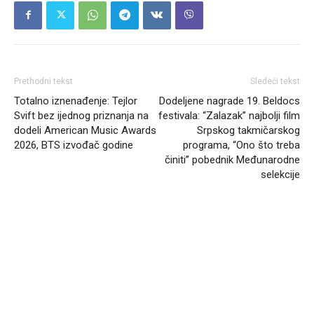
Prethodni tekst
Sledeći tekst
Totalno iznenađenje: Tejlor
Dodeljene nagrade 19. Beldocs
Svift bez ijednog priznanja na
festivala: “Zalazak” najbolji film
dodeli American Music Awards
Srpskog takmičarskog
2026, BTS izvođač godine
programa, “Ono što treba
činiti” pobednik Međunarodne
selekcije
Headliner