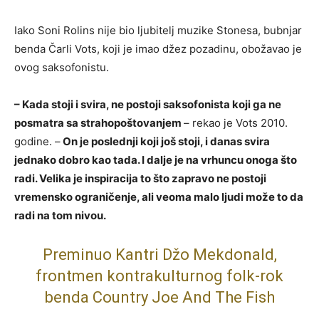
Iako Soni Rolins nije bio ljubitelj muzike Stonesa, bubnjar
benda Čarli Vots, koji je imao džez pozadinu, obožavao je
ovog saksofonistu.
– Kada stoji i svira, ne postoji saksofonista koji ga ne
posmatra sa strahopoštovanjem
– rekao je Vots 2010.
godine. –
On je poslednji koji još stoji, i danas svira
jednako dobro kao tada. I dalje je na vrhuncu onoga što
radi. Velika je inspiracija to što zapravo ne postoji
vremensko ograničenje, ali veoma malo ljudi može to da
radi na tom nivou.
Preminuo Kantri Džo Mekdonald,
frontmen kontrakulturnog folk-rok
benda Country Joe And The Fish