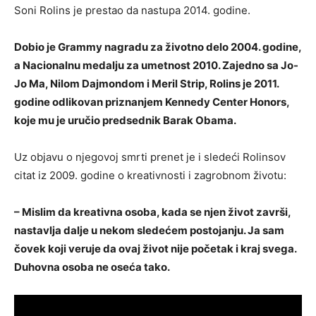
Soni Rolins je prestao da nastupa 2014. godine.
Dobio je Grammy nagradu za životno delo 2004. godine,
a Nacionalnu medalju za umetnost 2010. Zajedno sa Jo-
Jo Ma, Nilom Dajmondom i Meril Strip, Rolins je 2011.
godine odlikovan priznanjem Kennedy Center Honors,
koje mu je uručio predsednik Barak Obama.
Uz objavu o njegovoj smrti prenet je i sledeći Rolinsov
citat iz 2009. godine o kreativnosti i zagrobnom životu:
– Mislim da kreativna osoba, kada se njen život završi,
nastavlja dalje u nekom sledećem postojanju. Ja sam
čovek koji veruje da ovaj život nije početak i kraj svega.
Duhovna osoba ne oseća tako.