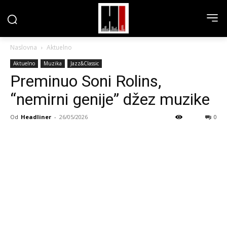
Naslovna
Aktuelno
Aktuelno
Muzika
Jazz&Classic
Preminuo Soni Rolins,
“nemirni genije” džez muzike
Od
Headliner
-
26/05/2026
0