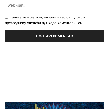
сачувајте моје име, е-маил и веб сајт у овом
прегледнику следећи пут када коментаришем.