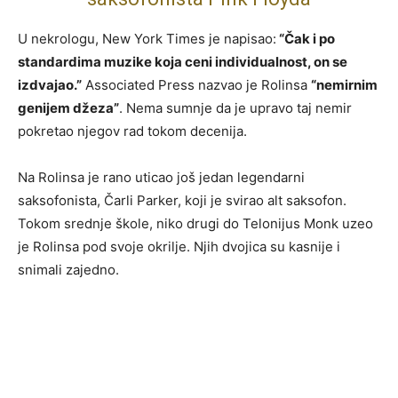
U nekrologu, New York Times je napisao:
“Čak i po
standardima muzike koja ceni individualnost, on se
izdvajao.”
Associated Press nazvao je Rolinsa
“nemirnim
genijem džeza”
. Nema sumnje da je upravo taj nemir
pokretao njegov rad tokom decenija.
Na Rolinsa je rano uticao još jedan legendarni
saksofonista, Čarli Parker, koji je svirao alt saksofon.
Tokom srednje škole, niko drugi do Telonijus Monk uzeo
je Rolinsa pod svoje okrilje. Njih dvojica su kasnije i
snimali zajedno.