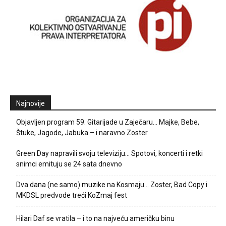
Najnovije
Objavljen program 59. Gitarijade u Zaječaru… Majke, Bebe,
Štuke, Jagode, Jabuka – i naravno Zoster
Green Day napravili svoju televiziju… Spotovi, koncerti i retki
snimci emituju se 24 sata dnevno
Dva dana (ne samo) muzike na Kosmaju… Zoster, Bad Copy i
MKDSL predvode treći KoZmaj fest
Hilari Daf se vratila – i to na najveću američku binu