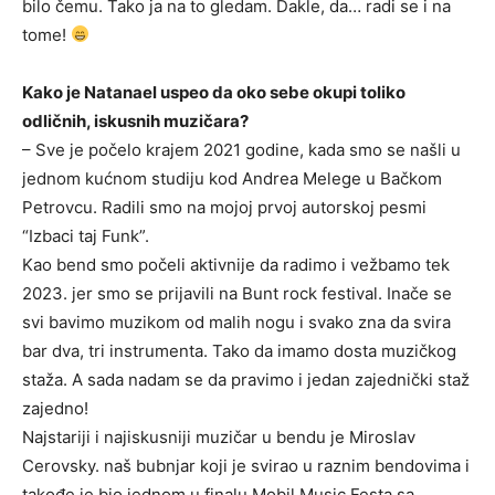
bilo čemu. Tako ja na to gledam. Dakle, da… radi se i na
tome!
Kako je Natanael uspeo da oko sebe okupi toliko
odličnih, iskusnih muzičara?
– Sve je počelo krajem 2021 godine, kada smo se našli u
jednom kućnom studiju kod Andrea Melege u Bačkom
Petrovcu. Radili smo na mojoj prvoj autorskoj pesmi
“Izbaci taj Funk”.
Kao bend smo počeli aktivnije da radimo i vežbamo tek
2023. jer smo se prijavili na Bunt rock festival. Inače se
svi bavimo muzikom od malih nogu i svako zna da svira
bar dva, tri instrumenta. Tako da imamo dosta muzičkog
staža. A sada nadam se da pravimo i jedan zajednički staž
zajedno!
Najstariji i najiskusniji muzičar u bendu je Miroslav
Cerovsky. naš bubnjar koji je svirao u raznim bendovima i
takođe je bio jednom u finalu Mobil Music Festa sa