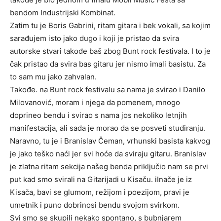
bendom Industrijski Kombinat.
Zatim tu je Boris Gabrini, ritam gitara i bek vokali, sa kojim
sarađujem isto jako dugo i koji je pristao da svira
autorske stvari takođe baš zbog Bunt rock festivala. I to je
čak pristao da svira bas gitaru jer nismo imali basistu. Za
to sam mu jako zahvalan.
Takođe. na Bunt rock festivalu sa nama je svirao i Danilo
Milovanović, moram i njega da pomenem, mnogo
doprineo bendu i svirao s nama jos nekoliko letnjih
manifestacija, ali sada je morao da se posveti studiranju.
Naravno, tu je i Branislav Čeman, vrhunski basista kakvog
je jako teško naći jer svi hoće da sviraju gitaru. Branislav
je zlatna ritam sekcija našeg benda priključio nam se prvi
put kad smo svirali na Gitarijadi u Kisaču. iInače je iz
Kisača, bavi se glumom, režijom i poezijom, pravi je
umetnik i puno dobrinosi bendu svojom svirkom.
Svi smo se skupili nekako spontano, s bubnjarem