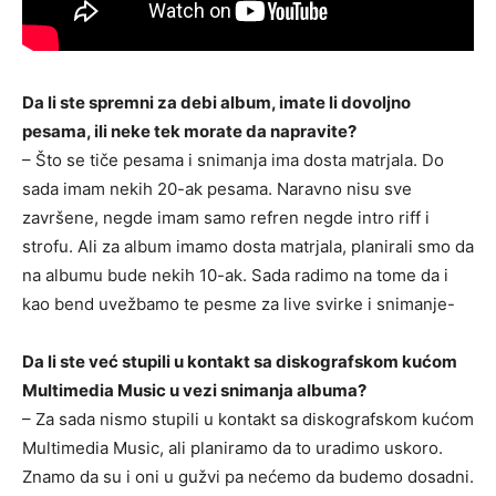
Da li ste spremni za debi album, imate li dovoljno
pesama, ili neke tek morate da napravite?
– Što se tiče pesama i snimanja ima dosta matrjala. Do
sada imam nekih 20-ak pesama. Naravno nisu sve
završene, negde imam samo refren negde intro riff i
strofu. Ali za album imamo dosta matrjala, planirali smo da
na albumu bude nekih 10-ak. Sada radimo na tome da i
kao bend uvežbamo te pesme za live svirke i snimanje-
Da li ste već stupili u kontakt sa diskografskom kućom
Multimedia Music u vezi snimanja albuma?
– Za sada nismo stupili u kontakt sa diskografskom kućom
Multimedia Music, ali planiramo da to uradimo uskoro.
Znamo da su i oni u gužvi pa nećemo da budemo dosadni.