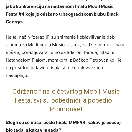
jaku konkurenciju na nedavnom finalu Mobil Music
Festa #4 koje je održano u beogradskom klubu Black
George.
Na taj način “zaradili” su snimanje i objavljivanje debi
albuma za Multimedia Music, a sada, kad se euforija malo
stišala, porazgovarali smo sa liderom benda, mladim
Natanaelom Fialom, momkom iz Bačkog Petrovca koji je
na prisutne ostavio utisak istinske rok zvezde u
nastajanju.
Održano finale četvrtog Mobil Music
Festa, svi su pobednici, a pobedio –
Promonael
Slegli su se utisci posle finala MMF#4, kakav je osećaj
bio tada, a kakav je sada?