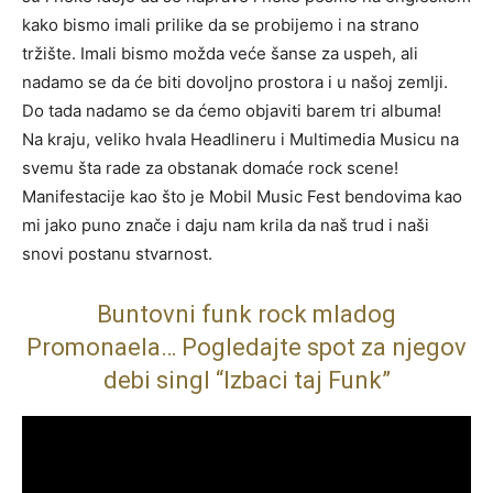
kako bismo imali prilike da se probijemo i na strano
tržište. Imali bismo možda veće šanse za uspeh, ali
nadamo se da će biti dovoljno prostora i u našoj zemlji.
Do tada nadamo se da ćemo objaviti barem tri albuma!
Na kraju, veliko hvala Headlineru i Multimedia Musicu na
svemu šta rade za obstanak domaće rock scene!
Manifestacije kao što je Mobil Music Fest bendovima kao
mi jako puno znače i daju nam krila da naš trud i naši
snovi postanu stvarnost.
Buntovni funk rock mladog
Promonaela… Pogledajte spot za njegov
debi singl “Izbaci taj Funk”