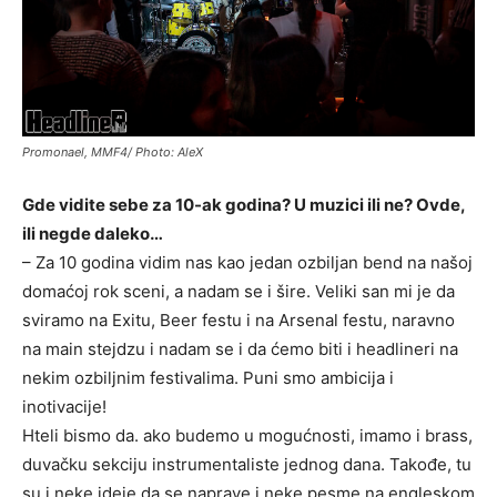
Promonael, MMF4/ Photo: AleX
Gde vidite sebe za 10-ak godina? U muzici ili ne? Ovde,
ili negde daleko…
– Za 10 godina vidim nas kao jedan ozbiljan bend na našoj
domaćoj rok sceni, a nadam se i šire. Veliki san mi je da
sviramo na Exitu, Beer festu i na Arsenal festu, naravno
na main stejdzu i nadam se i da ćemo biti i headlineri na
nekim ozbiljnim festivalima. Puni smo ambicija i
inotivacije!
Hteli bismo da. ako budemo u mogućnosti, imamo i brass,
duvačku sekciju instrumentaliste jednog dana. Takođe, tu
su i neke ideje da se naprave i neke pesme na engleskom