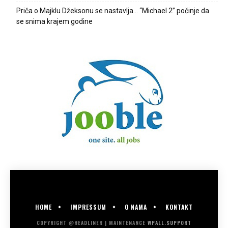
Priča o Majklu Džeksonu se nastavlja… “Michael 2” počinje da
se snima krajem godine
HOME
IMPRESSUM
O NAMA
KONTAKT
COPYRIGHT @HEADLINER | MAINTENANCE
WPALL.SUPPORT