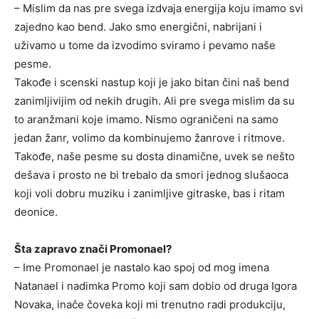
– Mislim da nas pre svega izdvaja energija koju imamo svi
zajedno kao bend. Jako smo energični, nabrijani i
uživamo u tome da izvodimo sviramo i pevamo naše
pesme.
Takođe i scenski nastup koji je jako bitan čini naš bend
zanimljivijim od nekih drugih. Ali pre svega mislim da su
to aranžmani koje imamo. Nismo ograničeni na samo
jedan žanr, volimo da kombinujemo žanrove i ritmove.
Takođe, naše pesme su dosta dinamične, uvek se nešto
dešava i prosto ne bi trebalo da smori jednog slušaoca
koji voli dobru muziku i zanimljive gitraske, bas i ritam
deonice.
Šta zapravo znači Promonael?
– Ime Promonael je nastalo kao spoj od mog imena
Natanael i nadimka Promo koji sam dobio od druga Igora
Novaka, inače čoveka koji mi trenutno radi produkciju,