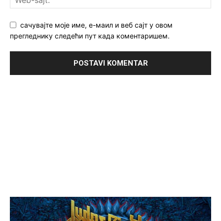
сачувајте моје име, е-маил и веб сајт у овом
прегледнику следећи пут када коментаришем.