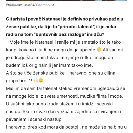
Promonael, MMF4/ Photo: AleX
Gitarista i pevač Natanael je definivno privukao pažnju
žesne publike, da li je to “prirodni talenat”, ili je neko
radio na tom “buntovnik bez razloga” imidžu?
– Moje ime je Natanael i ranije mi je smetalo što je tako
konplikovano i ljudi ne mogu da ga upamte
Ali sad mi
je i drago što imam takvo ime jer je retko i mogu da
budem još originalniji jer imam takvo ime.
A što se tiče ženske publike – naravno, one su ciljna
grupa broj 1!
Mislim da sam taj talenat stekao vremenom ugledajući se
na mnoge idole iz sveta umetnosti, muzike filma i mode.
U suštini jako puno truda ulažem i u imidž i scenski
nastup. Skoro svaki dan vežbam zajedno sa sviranjem i
pevanjem i scenski nastup.
I naravno, dres kod mora da postoji, ne može se na binu u