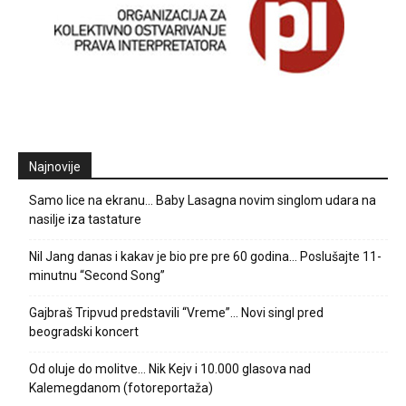
Najnovije
Samo lice na ekranu… Baby Lasagna novim singlom udara na
nasilje iza tastature
Nil Jang danas i kakav je bio pre pre 60 godina… Poslušajte 11-
minutnu “Second Song”
Gajbraš Tripvud predstavili “Vreme”… Novi singl pred
beogradski koncert
Od oluje do molitve… Nik Kejv i 10.000 glasova nad
Kalemegdanom (fotoreportaža)