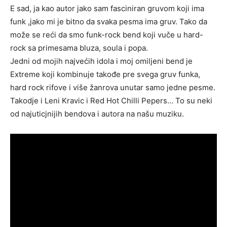
E sad, ja kao autor jako sam fasciniran gruvom koji ima
funk ,jako mi je bitno da svaka pesma ima gruv. Tako da
može se reći da smo funk-rock bend koji vuče u hard-
rock sa primesama bluza, soula i popa.
Jedni od mojih najvećih idola i moj omiljeni bend je
Extreme koji kombinuje takođe pre svega gruv funka,
hard rock rifove i više žanrova unutar samo jedne pesme.
Takodje i Leni Kravic i Red Hot Chilli Pepers… To su neki
od najuticjnijih bendova i autora na našu muziku.