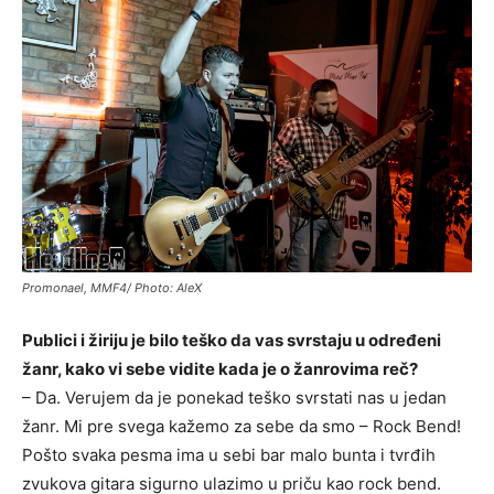
Promonael, MMF4/ Photo: AleX
Publici i žiriju je bilo teško da vas svrstaju u određeni
žanr, kako vi sebe vidite kada je o žanrovima reč?
– Da. Verujem da je ponekad teško svrstati nas u jedan
žanr. Mi pre svega kažemo za sebe da smo – Rock Bend!
Pošto svaka pesma ima u sebi bar malo bunta i tvrđih
zvukova gitara sigurno ulazimo u priču kao rock bend.