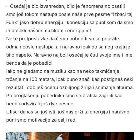
– Osećaj je bio izvanredan, bilo je fenomenalno osetili
smo još tokom nastupa posle naše prve pesme “Izbaci taj
Funk” jako dobru energiju i konekciju sa publikom da smo
ih dotakli našom muzikom i energijom!
Neke pretpostavke da ćemo pobediti su se pojavile
odmah posle nastupa, ali naravno ipak do samog kraja je
bilo napeto. Naravno najboli osećaj je čuti svoje ime i ime
benda da je pobedio!
Iako ne gledamo na muziku kao na neko takmičenje,
trčanje na 100 metara, ipak puno znači kad postigneš neki
rezultat i dobiješ ocenu ozbiljnog žirija i snimanje albuma.
Po proglašenju pobednika smo se bratski zagrlili kao
bend i odsvirali još dve pesme.
Utisci danas su još isti, još nas drži ta energija i naravno
puni smo motivacije za dalji rad.