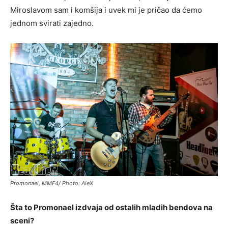
Miroslavom sam i komšija i uvek mi je pričao da ćemo
jednom svirati zajedno.
Promonael, MMF4/ Photo: AleX
Šta to Promonael izdvaja od ostalih mladih bendova na
sceni?