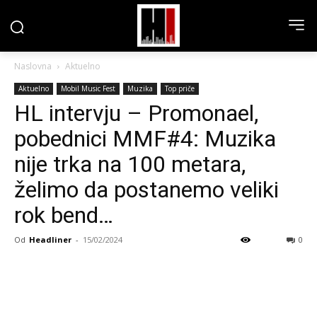
Naslovna
Aktuelno
Aktuelno
Mobil Music Fest
Muzika
Top priče
HL intervju – Promonael,
pobednici MMF#4: Muzika
nije trka na 100 metara,
želimo da postanemo veliki
rok bend…
Od
Headliner
-
15/02/2024
0