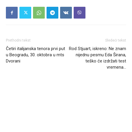
Prethodni tekst
Sledeći tekst
Četiri italijanska tenora prvi put
Rod Stjuart, iskreno: Ne znam
u Beogradu, 30. oktobra u mts
nijednu pesmu Eda Širana,
Dvorani
teško će izdržati test
vremena…
Headliner