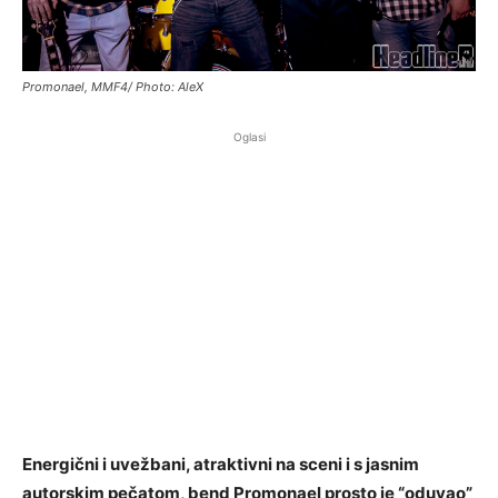
Promonael, MMF4/ Photo: AleX
Oglasi
Energični i uvežbani, atraktivni na sceni i s jasnim
autorskim pečatom, bend Promonael prosto je “oduvao”