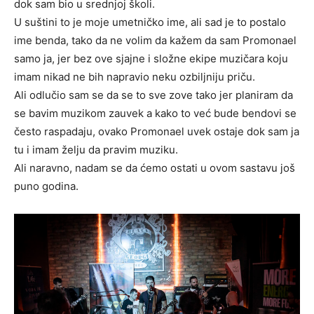
dok sam bio u srednjoj školi.
U suštini to je moje umetničko ime, ali sad je to postalo
ime benda, tako da ne volim da kažem da sam Promonael
samo ja, jer bez ove sjajne i složne ekipe muzičara koju
imam nikad ne bih napravio neku ozbiljniju priču.
Ali odlučio sam se da se to sve zove tako jer planiram da
se bavim muzikom zauvek a kako to već bude bendovi se
često raspadaju, ovako Promonael uvek ostaje dok sam ja
tu i imam želju da pravim muziku.
Ali naravno, nadam se da ćemo ostati u ovom sastavu još
puno godina.