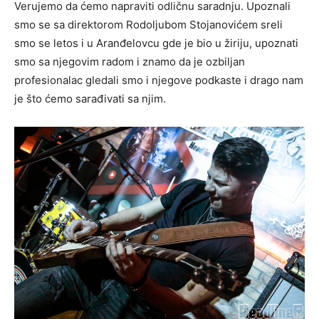
Verujemo da ćemo napraviti odličnu saradnju. Upoznali
smo se sa direktorom Rodoljubom Stojanovićem sreli
smo se letos i u Aranđelovcu gde je bio u žiriju, upoznati
smo sa njegovim radom i znamo da je ozbiljan
profesionalac gledali smo i njegove podkaste i drago nam
je što ćemo sarađivati sa njim.