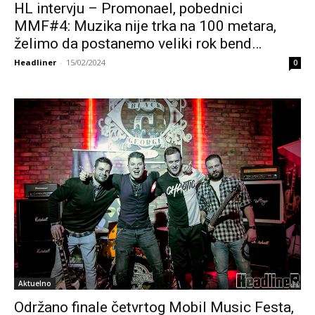
HL intervju – Promonael, pobednici
MMF#4: Muzika nije trka na 100 metara,
želimo da postanemo veliki rok bend…
Headliner
-
15/02/2024
0
Aktuelno
Održano finale četvrtog Mobil Music Festa,