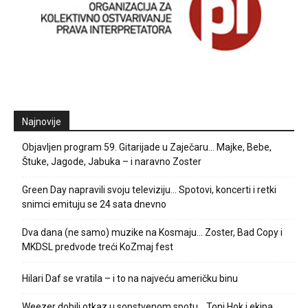
Najnovije
Objavljen program 59. Gitarijade u Zaječaru… Majke, Bebe,
Štuke, Jagode, Jabuka – i naravno Zoster
Green Day napravili svoju televiziju… Spotovi, koncerti i retki
snimci emituju se 24 sata dnevno
Dva dana (ne samo) muzike na Kosmaju… Zoster, Bad Copy i
MKDSL predvode treći KoZmaj fest
Hilari Daf se vratila – i to na najveću američku binu
Weezer dobili otkaz u sopstvenom spotu… Toni Hok i ekipa