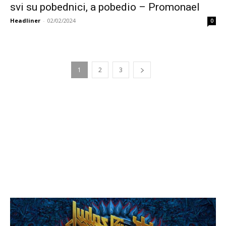
svi su pobednici, a pobedio – Promonael
Headliner
-
02/02/2024
0
1
2
3