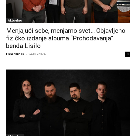
Aktuelno
Menjajući sebe, menjamo svet… Objavljeno
fizičko izdanje albuma “Prohodavanja”
benda Lisilo
Headliner
-
24/06/2024
0