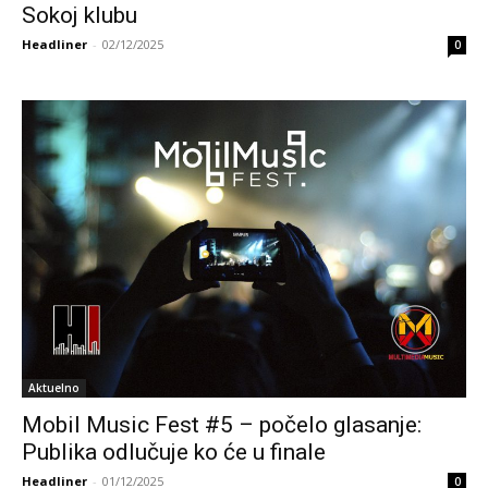
Sokoj klubu
Headliner
-
02/12/2025
0
Aktuelno
Mobil Music Fest #5 – počelo glasanje:
Publika odlučuje ko će u finale
Headliner
-
01/12/2025
0