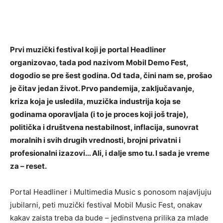
Prvi muzički festival koji je portal Headliner
organizovao, tada pod nazivom Mobil Demo Fest,
dogodio se pre šest godina. Od tada, čini nam se, prošao
je čitav jedan život. Prvo pandemija, zaključavanje,
kriza koja je usledila, muzička industrija koja se
godinama oporavljala (i to je proces koji još traje),
politička i društvena nestabilnost, inflacija, sunovrat
moralnih i svih drugih vrednosti, brojni privatni i
profesionalni izazovi… Ali, i dalje smo tu. I sada je vreme
za – reset.
Portal Headliner i Multimedia Music s ponosom najavljuju
jubilarni, peti muzički festival Mobil Music Fest, onakav
kakav zaista treba da bude – jedinstvena prilika za mlade