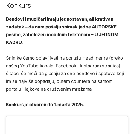
Konkurs
Bendovi i muzičari imaju jednostavan, ali krativan
zadatak – da nam pošalju snimak jedne AUTORSKE
pesme, zabeležen mobilnim telefonom – U JEDNOM
KADRU.
Snimke ćemo objavljivati na portalu Headliner.rs (preko
našeg YouTube kanala, Facebook i Instagram stranica) i
čitaoci će moći da glasaju za one bendove i spotove koji
im se najviše dopadaju, putem countera na samom
portalu i lajkova na društvenim mrežama.
Konkurs je otvoren do 1. marta 2025.