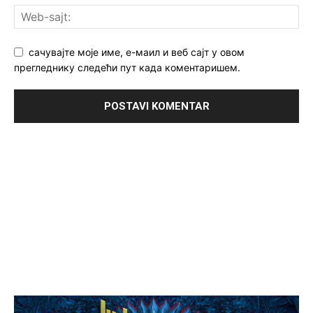
сачувајте моје име, е-маил и веб сајт у овом
прегледнику следећи пут када коментаришем.