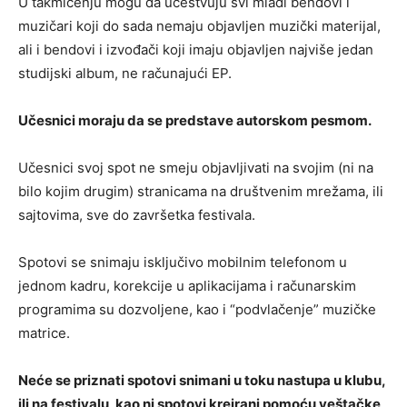
U takmičenju mogu da učestvuju svi mladi bendovi i
muzičari koji do sada nemaju objavljen muzički materijal,
ali i bendovi i izvođači koji imaju objavljen najviše jedan
studijski album, ne računajući EP.
Učesnici moraju da se predstave autorskom pesmom.
Učesnici svoj spot ne smeju objavljivati na svojim (ni na
bilo kojim drugim) stranicama na društvenim mrežama, ili
sajtovima, sve do završetka festivala.
Spotovi se snimaju isključivo mobilnim telefonom u
jednom kadru, korekcije u aplikacijama i računarskim
programima su dozvoljene, kao i “podvlačenje” muzičke
matrice.
Neće se priznati spotovi snimani u toku nastupa u klubu,
ili na festivalu, kao ni spotovi kreirani pomoću veštačke