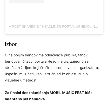
A POST SHARED BY HEADLINER PORTAL (@HEADLINER.RS)
Izbor
O najboljim bendovima odlučivaće publika, fanovi
bendova i čitaoci portala Headliner.rs, zajedno sa
stručnim žirijem koji će činiti predstavnici organizatora,
uspešni muzičari, kao i stručnjaci iz oblasti audio-
vizuelne umetnosti.
Za finalni deo takmičenja MOBIL MUSIC FEST biće
odabrano pet bendova.