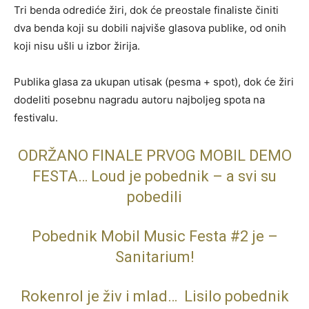
Tri benda odrediće žiri, dok će preostale finaliste činiti
dva benda koji su dobili najviše glasova publike, od onih
koji nisu ušli u izbor žirija.
Publika glasa za ukupan utisak (pesma + spot), dok će žiri
dodeliti posebnu nagradu autoru najboljeg spota na
festivalu.
ODRŽANO FINALE PRVOG MOBIL DEMO
FESTA… Loud je pobednik – a svi su
pobedili
Pobednik Mobil Music Festa #2 je –
Sanitarium!
Rokenrol je živ i mlad… Lisilo pobednik