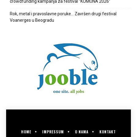
crowdfunding kampanja za festival “KOMUNA 2026”
Rok, metal i pravoslavne poruke… Završen drugi festival
Voanerges u Beogradu
HOME
IMPRESSUM
O NAMA
KONTAKT