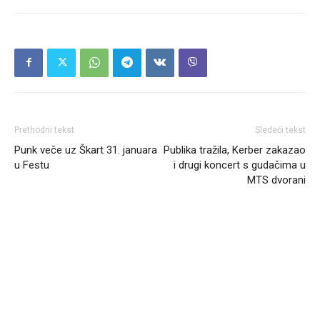
Prethodni tekst
Sledeći tekst
Punk veče uz Škart 31. januara
Publika tražila, Kerber zakazao
u Festu
i drugi koncert s gudačima u
MTS dvorani