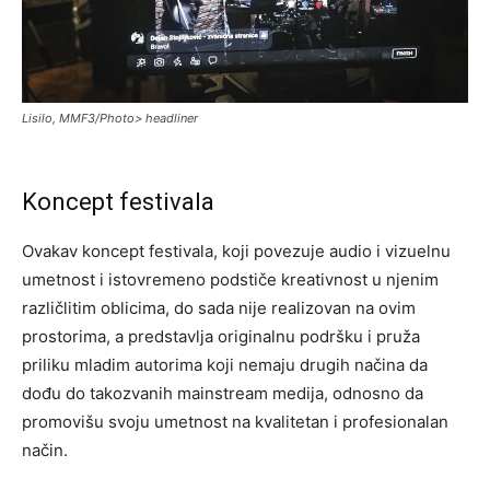
Lisilo, MMF3/Photo> headliner
Koncept festivala
Ovakav koncept festivala, koji povezuje audio i vizuelnu
umetnost i istovremeno podstiče kreativnost u njenim
različlitim oblicima, do sada nije realizovan na ovim
prostorima, a predstavlja originalnu podršku i pruža
priliku mladim autorima koji nemaju drugih načina da
dođu do takozvanih mainstream medija, odnosno da
promovišu svoju umetnost na kvalitetan i profesionalan
način.