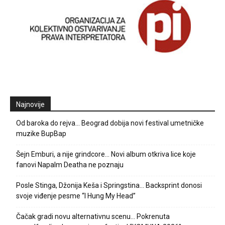
Najnovije
Od baroka do rejva… Beograd dobija novi festival umetničke
muzike BupBap
Šejn Emburi, a nije grindcore… Novi album otkriva lice koje
fanovi Napalm Deatha ne poznaju
Posle Stinga, Džonija Keša i Springstina… Backsprint donosi
svoje viđenje pesme “I Hung My Head”
Čačak gradi novu alternativnu scenu… Pokrenuta