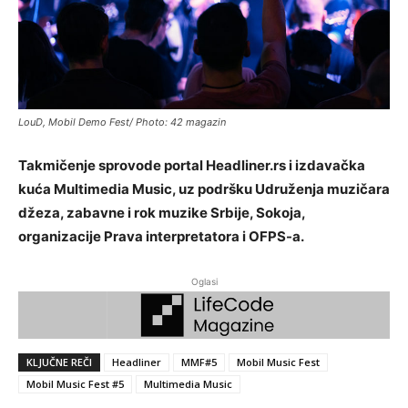
LouD, Mobil Demo Fest/ Photo: 42 magazin
Takmičenje sprovode portal Headliner.rs i izdavačka
kuća Multimedia Music, uz podršku Udruženja muzičara
džeza, zabavne i rok muzike Srbije, Sokoja,
organizacije Prava interpretatora i OFPS-a.
Oglasi
KLJUČNE REČI
Headliner
MMF#5
Mobil Music Fest
Mobil Music Fest #5
Multimedia Music