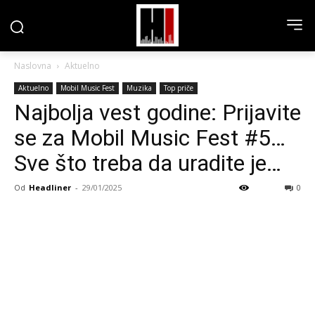
Naslovna
Aktuelno
Aktuelno
Mobil Music Fest
Muzika
Top priče
Najbolja vest godine: Prijavite
se za Mobil Music Fest #5…
Sve što treba da uradite je…
Od
Headliner
-
29/01/2025
0