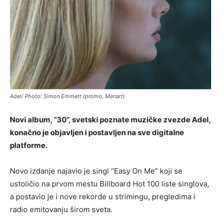
Adel/ Photo: Simon Emmett (promo, Menart)
Novi album, “30”, svetski poznate muzičke zvezde Adel,
konačno je objavljen i postavljen na sve digitalne
platforme.
Novo izdanje najavio je singl “Easy On Me” koji se
ustoličio na prvom mestu Billboard Hot 100 liste singlova,
a postavio je i nove rekorde u strimingu, pregledima i
radio emitovanju širom sveta.