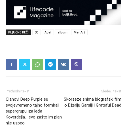
KLJUČNE REČI
30
Adel
album
MenArt
Prethodni tekst
Sledeći tekst
Članovi Deep Purple su
Skorseze snima biografski film
svojevremeno tajno formirali
o Džeriju Garsiji i Grateful Dead
supergrupu iza leđa
Koverdejla… evo zašto im plan
nije uspeo