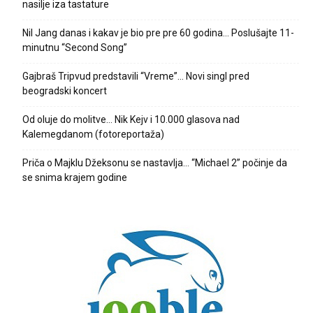
nasilje iza tastature
Nil Jang danas i kakav je bio pre pre 60 godina… Poslušajte 11-
minutnu “Second Song”
Gajbraš Tripvud predstavili “Vreme”… Novi singl pred
beogradski koncert
Od oluje do molitve… Nik Kejv i 10.000 glasova nad
Kalemegdanom (fotoreportaža)
Priča o Majklu Džeksonu se nastavlja… “Michael 2” počinje da
se snima krajem godine