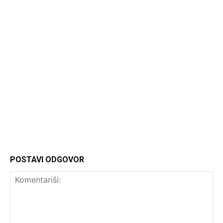
Headliner.rs
http://Headliner.rs
POSTAVI ODGOVOR