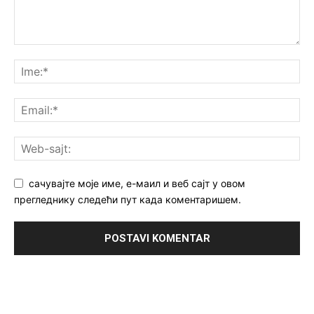
сачувајте моје име, е-маил и веб сајт у овом
прегледнику следећи пут када коментаришем.