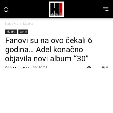
Naslovna
Muzika
Muzika
World
Fanovi su na ovo čekali 6
godina… Adel konačno
objavila novi album “30”
Od
Headliner.rs
-
20/11/2021
0