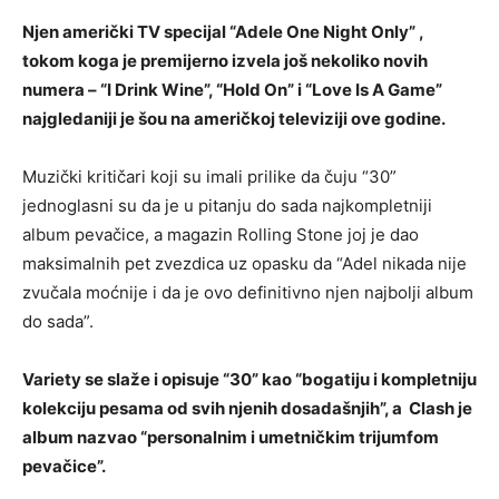
Njen američki TV specijal “Adele One Night Only” ,
tokom koga je premijerno izvela još nekoliko novih
numera – “I Drink Wine”, “Hold On” i “Love Is A Game”
najgledaniji je šou na američkoj televiziji ove godine.
Muzički kritičari koji su imali prilike da čuju “30”
jednoglasni su da je u pitanju do sada najkompletniji
album pevačice, a magazin Rolling Stone joj je dao
maksimalnih pet zvezdica uz opasku da “Adel nikada nije
zvučala moćnije i da je ovo definitivno njen najbolji album
do sada”.
Variety se slaže i opisuje “30” kao “bogatiju i kompletniju
kolekciju pesama od svih njenih dosadašnjih”, a Clash je
album nazvao “personalnim i umetničkim trijumfom
pevačice”.