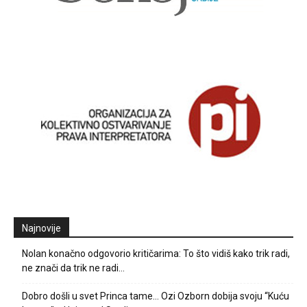
Najnovije
Nolan konačno odgovorio kritičarima: To što vidiš kako trik radi,
ne znači da trik ne radi…
Dobro došli u svet Princa tame… Ozi Ozborn dobija svoju “Kuću