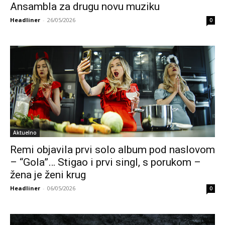
Ansambla za drugu novu muziku
Headliner
-
26/05/2026
0
Aktuelno
Remi objavila prvi solo album pod naslovom
– “Gola”… Stigao i prvi singl, s porukom –
žena je ženi krug
Headliner
-
06/05/2026
0