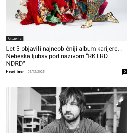
Aktuelno
Let 3 objavili najneobičniji album karijere…
Nebeska ljubav pod nazivom “RKTRD
NDRD”
Headliner
-
03/12/2025
0