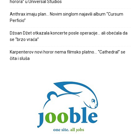
horora” u Universal Studios
Anthrax imaju plan… Novim singlom najavili album “Cursum
Perficio”
Džoan Džet otkazala koncerte posle operacije… ali obećala da
se “brzo vraća”
Karpenterov novi horor nema filmsko platno… “Cathedral” se
čita i sluša