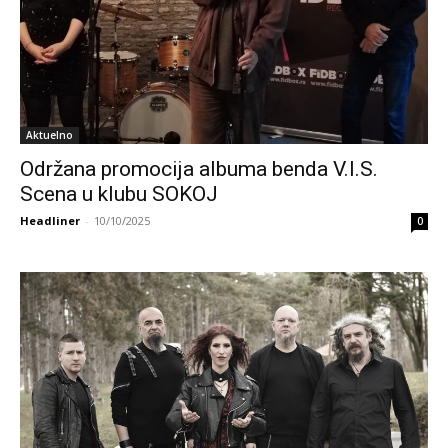
Aktuelno
Održana promocija albuma benda V.I.S.
Scena u klubu SOKOJ
Headliner
-
10/10/2025
0