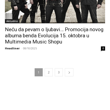
Aktuelno
Neću da pevam o ljubavi… Promocija novog
albuma benda Evolucija 15. oktobra u
Multimedia Music Shopu
Headliner
-
08/10/2025
0
1
2
3