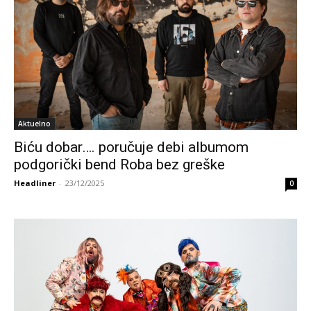
Aktuelno
Biću dobar…. poručuje debi albumom
podgorički bend Roba bez greške
Headliner
-
23/12/2025
0