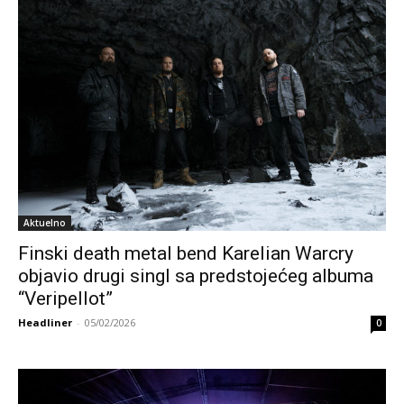
Aktuelno
Finski death metal bend Karelian Warcry
objavio drugi singl sa predstojećeg albuma
“Veripellot”
Headliner
-
05/02/2026
0