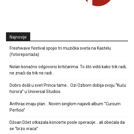
Najnovije
Freshwave festival spojio tri muzička sveta na Kastelu
(fotoreportaža)
Nolan konačno odgovorio kritičarima: To što vidiš kako trik radi,
ne znači da trik ne radi…
Dobro došli u svet Princa tame… Ozi Ozborn dobija svoju “Kuću
horora” u Universal Studios
Anthrax imaju plan… Novim singlom najavili album “Cursum
Perficio”
Džoan Džet otkazala koncerte posle operacije… ali obećala da
se “brzo vraća”