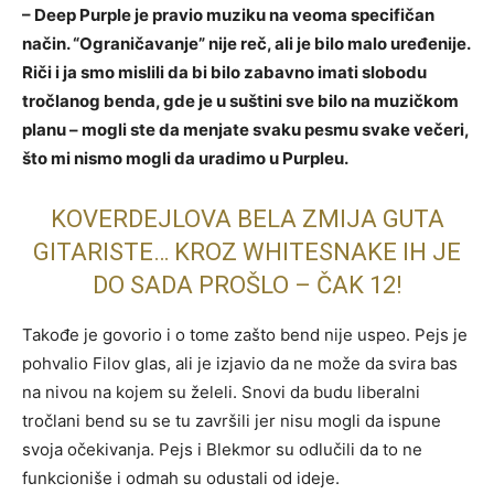
– Deep Purple je pravio muziku na veoma specifičan
način. “Ograničavanje” nije reč, ali je bilo malo uređenije.
Riči i ja smo mislili da bi bilo zabavno imati slobodu
tročlanog benda, gde je u suštini sve bilo na muzičkom
planu – mogli ste da menjate svaku pesmu svake večeri,
što mi nismo mogli da uradimo u Purpleu.
KOVERDEJLOVA BELA ZMIJA GUTA
GITARISTE… KROZ WHITESNAKE IH JE
DO SADA PROŠLO – ČAK 12!
Takođe je govorio i o tome zašto bend nije uspeo. Pejs je
pohvalio Filov glas, ali je izjavio da ne može da svira bas
na nivou na kojem su želeli. Snovi da budu liberalni
tročlani bend su se tu završili jer nisu mogli da ispune
svoja očekivanja. Pejs i Blekmor su odlučili da to ne
funkcioniše i odmah su odustali od ideje.