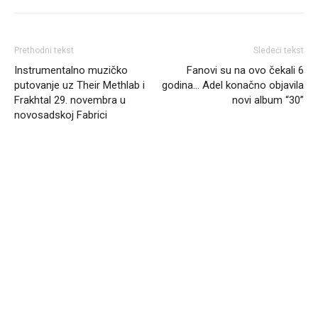
Prethodni tekst
Sledeći tekst
Instrumentalno muzičko
Fanovi su na ovo čekali 6
putovanje uz Their Methlab i
godina… Adel konačno objavila
Frakhtal 29. novembra u
novi album “30”
novosadskoj Fabrici
Headliner.rs
http://Headliner.rs