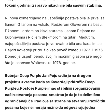
tokom godina i zapravo nikad nije bila sasvim stabilna.
Njihova komercijalno najuspešnija postava bila je prva, sa
Ijanom Gilanom na vokalu, Rodžerom Gloverom na basu,
Džonom Lordom na klavijaturama, Janom Pejsom na
bubnjevima i Ričijem Blekmorom na gitari. Međutim,
najupečatljivija postava je verovatno bila ona kada im se
Dejvid Kovedejl pridružio kao pevač između 1973. i 1976.
Doneo je uspeh bendu svojim moćnim glasom pre nego
što je osnovao Whitesnake 1978. godine.
Bubnjar Deep Purple Jan Pejs radio je na drugom
projektu u vreme kada se Koverdejl pridružio Deep
Purpleu. Pošto je Purple imao stabilniji i organizovaniji
način stvaranja pesama, smatrao je da je to delimično
ograničavajuće i radio je sa strane na stvaranju različitih
pesama koje ne moraju nužno da odgovaraju jedna