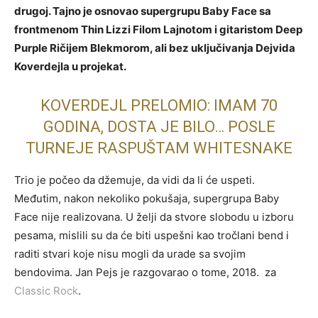
drugoj. Tajno je osnovao supergrupu Baby Face sa
frontmenom Thin Lizzi Filom Lajnotom i gitaristom Deep
Purple Ričijem Blekmorom, ali bez uključivanja Dejvida
Koverdejla u projekat.
KOVERDEJL PRELOMIO: IMAM 70
GODINA, DOSTA JE BILO… POSLE
TURNEJE RASPUŠTAM WHITESNAKE
Trio je počeo da džemuje, da vidi da li će uspeti.
Međutim, nakon nekoliko pokušaja, supergrupa Baby
Face nije realizovana. U želji da stvore slobodu u izboru
pesama, mislili su da će biti uspešni kao tročlani bend i
raditi stvari koje nisu mogli da urade sa svojim
bendovima. Jan Pejs je razgovarao o tome, 2018. za
Classic Rock
.