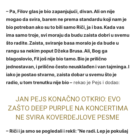
– Pa, Filov glas je bio zapanjujući, divan. Ali on nije
mogao da svira, barem ne prema standardu koji nam je
bio potreban ako su to bili samo Riči, ja i bas. Kada vas
ima samo troje, svi moraju da budu zaista dobri u svemu
što radite. Zaista, sviranje basa moralo je da bude u
rangu sa nekim poput Džeka Brusa. Ali, Bog ga
blagoslovio, Fil još nije bio tamo. Bio je prilično
jednostavan, i prilično često neusklađen i van tajminga. I
iako je postao stvarno, zaista dobar u svemu što je
radio, u tom trenutku nije bio –
rekao je Pejs i dodao:
JAN PEJS KONAČNO OTKRIO: EVO
ZAŠTO DEEP PURPLE NA KONCERTIMA
NE SVIRA KOVERDEJLOVE PESME
– Riči i ja smo se pogledali i rekli: “Ne radi. Lep je pokušaj