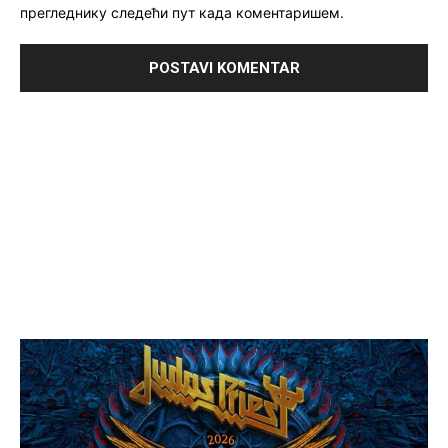
прегледнику следећи пут када коментаришем.