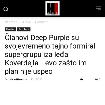
Naslovna
Muzika
Flashback
Muzika
Flashback
Članovi Deep Purple su
svojevremeno tajno formirali
supergrupu iza leđa
Koverdejla… evo zašto im
plan nije uspeo
Od
Headliner.rs
-
20/11/2021
0