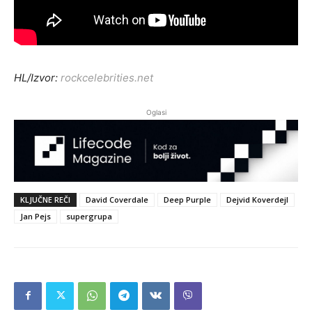
HL/Izvor:
rockcelebrities.net
Oglasi
KLJUČNE REČI
David Coverdale
Deep Purple
Dejvid Koverdejl
Jan Pejs
supergrupa