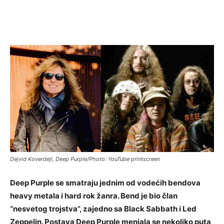
Dejvid Koverdejl, Deep Purple/Photo: YouTube printscreen
Deep Purple se smatraju jednim od vodećih bendova
heavy metala i hard rok žanra. Bend je bio član
“nesvetog trojstva”, zajedno sa Black Sabbath i Led
Zeppelin. Postava Deep Purple menjala se nekoliko puta