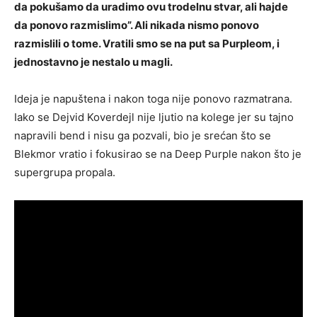
da pokušamo da uradimo ovu trodelnu stvar, ali hajde
da ponovo razmislimo”. Ali nikada nismo ponovo
razmislili o tome. Vratili smo se na put sa Purpleom, i
jednostavno je nestalo u magli.
Ideja je napuštena i nakon toga nije ponovo razmatrana.
Iako se Dejvid Koverdejl nije ljutio na kolege jer su tajno
napravili bend i nisu ga pozvali, bio je srećan što se
Blekmor vratio i fokusirao se na Deep Purple nakon što je
supergrupa propala.