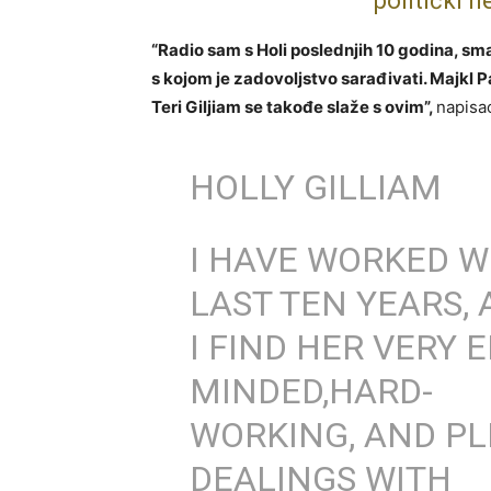
politički 
“Radio sam s Holi poslednjih 10 godina, sma
s kojom je zadovoljstvo sarađivati. Majkl P
Teri Giljiam se takođe slaže s ovim”,
napisao
HOLLY GILLIAM
I HAVE WORKED W
LAST TEN YEARS,
I FIND HER VERY E
MINDED,HARD-
WORKING, AND PL
DEALINGS WITH