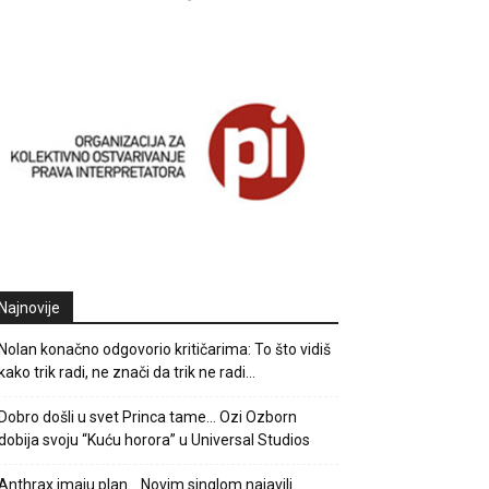
Najnovije
Nolan konačno odgovorio kritičarima: To što vidiš
kako trik radi, ne znači da trik ne radi…
Dobro došli u svet Princa tame… Ozi Ozborn
dobija svoju “Kuću horora” u Universal Studios
Anthrax imaju plan… Novim singlom najavili