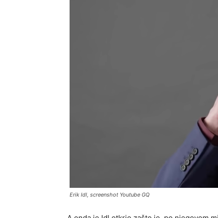
Erik Idl, screenshot Youtube GQ
A onda je Idl otkrio zašto je, po njegovom m