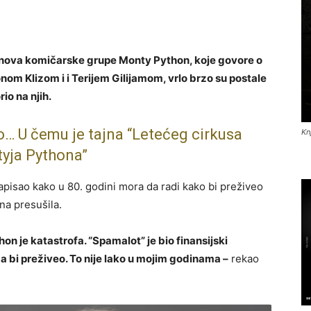
članova komičarske grupe Monty Python, koje govore o
m Klizom i i Terijem Gilijamom, vrlo brzo su postale
io na njih.
sto… U čemu je tajna “Letećeg cirkusa
Kn
yja Pythona”
 napisao kako u 80. godini mora da radi kako bi preživeo
na presušila.
on je katastrofa. “Spamalot” je bio finansijski
 bi preživeo. To nije lako u mojim godinama –
rekao