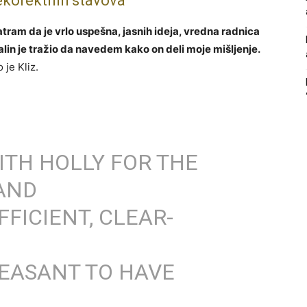
nekorektnih stavova
tram da je vrlo uspešna, jasnih ideja, vredna radnica
alin je tražio da navedem kako on deli moje mišljenje.
 je Kliz.
ITH HOLLY FOR THE
 AND
FFICIENT, CLEAR-
EASANT TO HAVE