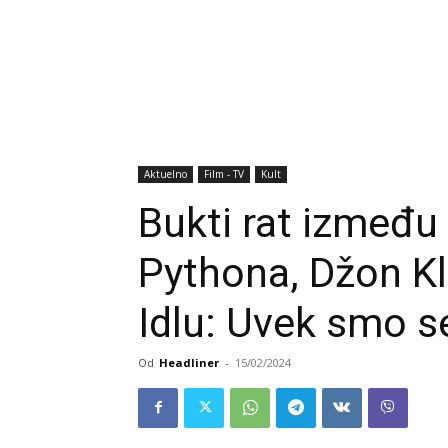
Aktuelno
Film - TV
Kult
Bukti rat između
Pythona, Džon Kl
Idlu: Uvek smo se 
Od
Headliner
-
15/02/2024