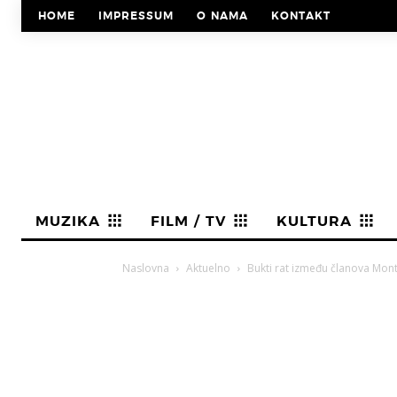
HOME
IMPRESSUM
O NAMA
KONTAKT
MUZIKA
FILM / TV
KULTURA
Naslovna
Aktuelno
Bukti rat između članova Monty