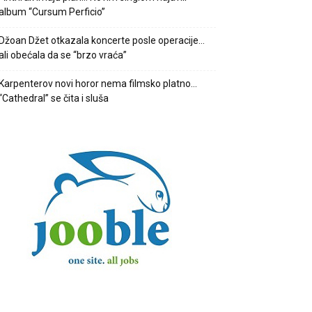
album “Cursum Perficio”
Džoan Džet otkazala koncerte posle operacije…
ali obećala da se “brzo vraća”
Karpenterov novi horor nema filmsko platno…
“Cathedral” se čita i sluša