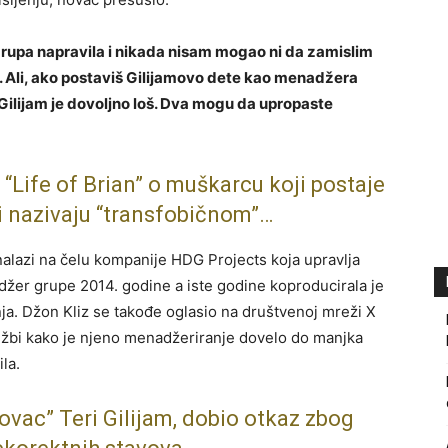
grupa napravila i nikada nisam mogao ni da zamislim
. Ali, ako postaviš Gilijamovo dete kao menadžera
ilijam je dovoljno loš. Dva mogu da upropaste
 “Life of Brian” o muškarcu koji postaje
ri nazivaju “transfobičnom”…
e nalazi na čelu kompanije HDG Projects koja upravlja
žer grupe 2014. godine a iste godine koproducirala je
. Džon Kliz se takođe oglasio na društvenoj mreži X
tužbi kako je njeno menadžeriranje dovelo do manjka
la.
novac” Teri Gilijam, dobio otkaz zbog