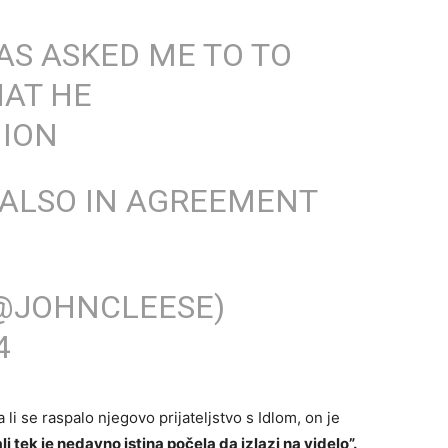
AS ASKED ME TO TO
HAT HE
NION
S ALSO IN AGREEMENT
(@JOHNCLEESE)
4
li se raspalo njegovo prijateljstvo s Idlom, on je
li tek je nedavno istina počela da izlazi na videlo”.