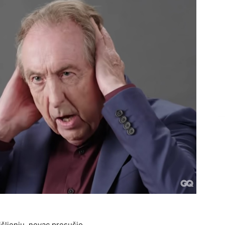
išljenju, novac presušio.