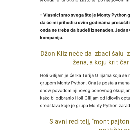
– Vlasnici smo svega što je Monty Python 
da će mi prihodi u ovim godinama presušiti
onda ne treba da budeš iznenađen. Jedan G
kompaniju.
Džon Kliz neće da izbaci šalu iz
žena, a koju kritiča
Holi Gilijam je ćerka Terija Gilijama koja s
grupom Monty Python. Ona je postala menad
show povodom njihovog ponovnog okupljanja
kako bi odbranio Holi Gilijam od Idlovih op
sredstava koje je grupa Monty Python zaradi
Slavni reditelj, “montipajto