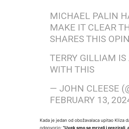
MICHAEL PALIN H
MAKE IT CLEAR T
SHARES THIS OPI
TERRY GILLIAM I
WITH THIS
— JOHN CLEESE 
FEBRUARY 13, 202
Kada je jedan od obožavalaca upitao Kliza da 
odgovorio:
“Uvek smo se mrzeli i prezirali, a