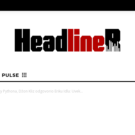
PULSE
 Pythona, Džon Kliz odgovorio Eriku Idlu: Uvek...