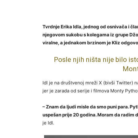
Tvrdnje Erika Idla, jednog od osnivača i 
njegovom sukobu s kolegama iz grupe Džono
viralne, a jednakom brzinom je Kliz odgovor
Posle njih ništa nije bilo i
Mont
Idl je na društvenoj mreži X (bivši Twitter)
jer je zarada od serije i filmova Monty Pytho
– Znam da ljudi misle da smo puni para. Pyth
uspešan prije 20 godina. Moram da radim da
je Idl.