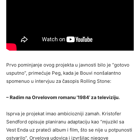
Prvo pominjanje ovog projekta u javnosti bilo je “gotovo
usputno”, primećuje Peg, kada je Bouvi nonšalantno
spomenuo u intervjuu za časopis Rolling Stone:
– Radim na Orvelovom romanu ’1984’ za televiziju.
Isprva je projekat imao ambiciozniji zamah. Kristofer
Sendford opisuje planiranu adaptaciju kao “mjuzikl sa
Vest Enda uz prateći album i film, što se nije u potpunosti
ostvarilo”. Orvelova udovica i izvršilac njegove