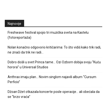
Najnovije
Freshwave festival spojio tri muzička sveta na Kastelu
(fotoreportaža)
Nolan konačno odgovorio kritičarima: To što vidiš kako trik radi,
ne znači da trik ne radi…
Dobro došli u svet Princa tame… Ozi Ozborn dobija svoju “Kuću
horora” u Universal Studios
Anthrax imaju plan… Novim singlom najavili album “Cursum
Perficio”
Džoan Džet otkazala koncerte posle operacije… ali obećala da
se “brzo vraća”