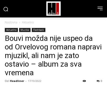
Naslovna
Aktuelno
Aktuelno
Muzika
Flashback
Bouvi možda nije uspeo da
od Orvelovog romana napravi
mjuzikl, ali nam je zato
ostavio – album za sva
vremena
Od
Headliner
-
17/10/2022
0