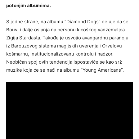
potonjim albumima.
S jedne strane, na albumu “Diamond Dogs” deluje da se
Bouvi i dalje oslanja na personu kicoškog vanzemaljca
Zigija Stardasta. Takođe je usvojio avangardnu paranoju
iz Barouzovog sistema magijskih uverenja i Orvelovu
košmarnu, institucionalizovanu kontrolu i nadzor.
Neobičan spoj ovih tendencija ispostaviće se kao srž
muzike koja će se naći na albumu “Young Americans”.