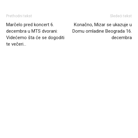
Prethodni tekst
Sledeći tekst
Marčelo pred koncert 6.
Konačno, Mizar se ukazuje u
decembra u MTS dvorani:
Domu omladine Beograda 16.
Videćemo šta će se dogoditi
decembra
te večeri…
Headliner