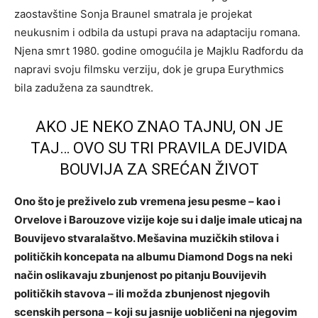
zaostavštine Sonja Braunel smatrala je projekat
neukusnim i odbila da ustupi prava na adaptaciju romana.
Njena smrt 1980. godine omogućila je Majklu Radfordu da
napravi svoju filmsku verziju, dok je grupa Eurythmics
bila zadužena za saundtrek.
AKO JE NEKO ZNAO TAJNU, ON JE
TAJ… OVO SU TRI PRAVILA DEJVIDA
BOUVIJA ZA SREĆAN ŽIVOT
Ono što je preživelo zub vremena jesu pesme – kao i
Orvelove i Barouzove vizije koje su i dalje imale uticaj na
Bouvijevo stvaralaštvo. Mešavina muzičkih stilova i
političkih koncepata na albumu Diamond Dogs na neki
način oslikavaju zbunjenost po pitanju Bouvijevih
političkih stavova – ili možda zbunjenost njegovih
scenskih persona – koji su jasnije uobličeni na njegovim