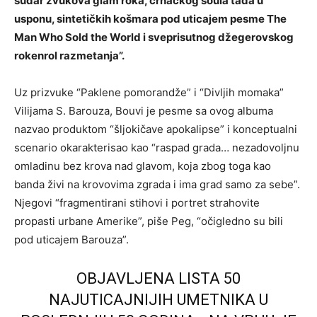
sudar zvukova glam roka, crnačkog soula tada u
usponu, sintetičkih košmara pod uticajem pesme The
Man Who Sold the World i sveprisutnog džegerovskog
rokenrol razmetanja”.
Uz prizvuke “Paklene pomorandže” i “Divljih momaka”
Vilijama S. Barouza, Bouvi je pesme sa ovog albuma
nazvao produktom “šljokičave apokalipse” i konceptualni
scenario okarakterisao kao “raspad grada… nezadovoljnu
omladinu bez krova nad glavom, koja zbog toga kao
banda živi na krovovima zgrada i ima grad samo za sebe”.
Njegovi “fragmentirani stihovi i portret strahovite
propasti urbane Amerike”, piše Peg, “očigledno su bili
pod uticajem Barouza”.
OBJAVLJENA LISTA 50
NAJUTICAJNIJIH UMETNIKA U