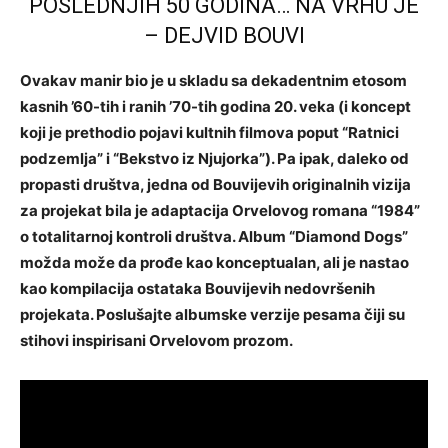
POSLEDNJIH 50 GODINA… NA VRHU JE
– DEJVID BOUVI
Ovakav manir bio je u skladu sa dekadentnim etosom
kasnih ’60-tih i ranih ’70-tih godina 20. veka (i koncept
koji je prethodio pojavi kultnih filmova poput “Ratnici
podzemlja” i “Bekstvo iz Njujorka”). Pa ipak, daleko od
propasti društva, jedna od Bouvijevih originalnih vizija
za projekat bila je adaptacija Orvelovog romana “1984”
o totalitarnoj kontroli društva. Album “Diamond Dogs”
možda može da prođe kao konceptualan, ali je nastao
kao kompilacija ostataka Bouvijevih nedovršenih
projekata. Poslušajte albumske verzije pesama čiji su
stihovi inspirisani Orvelovom prozom.