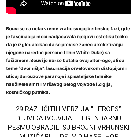
Bouvi se na neko vreme vratio svojoj berlinskoj fazi, gde
je fascinacija moći nadjačavala njegovu estetiku toliko
da je izgledalo kao da se previše zaneo u koketiranju
njegove naredne persone (Thin White Duke) sa
fašizmom. Bouvi je ubrzo batalio ovaj alter-ego, ali su
teme “dvomišlja”, fascinacija orvelovskom distopijom i
uticaj Barouzove paranoje i spisateljske tehnike
nadživele smrt i Mršavog belog vojvode i Zigija,
kosmičkog putnika.
29 RAZLIČITIH VERZIJA “HEROES”
DEJVIDA BOUVIJA… LEGENDARNU
PESMU OBRADILI SU BROJNI VRHUNSKI
MUZIČARI… I DEJVID HASELHOF