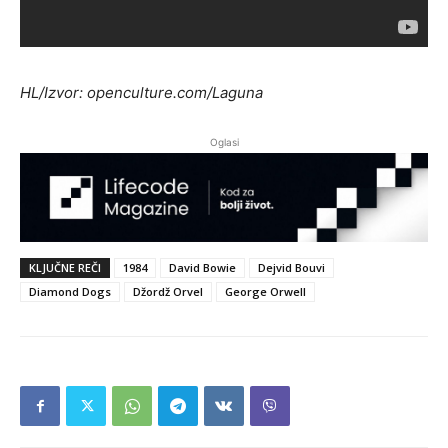
HL/Izvor: openculture.com/Laguna
Oglasi
KLJUČNE REČI
1984
David Bowie
Dejvid Bouvi
Diamond Dogs
Džordž Orvel
George Orwell