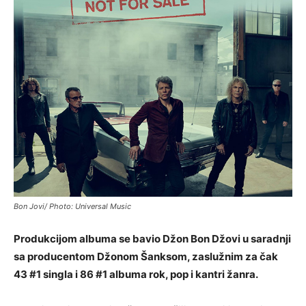
Bon Jovi/ Photo: Universal Music
Produkcijom albuma se bavio Džon Bon Džovi u saradnji
sa producentom Džonom Šanksom, zaslužnim za čak
43 #1 singla i 86 #1 albuma rok, pop i kantri žanra.