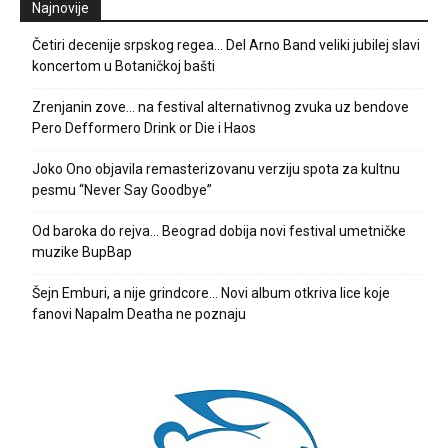
Najnovije
Četiri decenije srpskog regea… Del Arno Band veliki jubilej slavi
koncertom u Botaničkoj bašti
Zrenjanin zove… na festival alternativnog zvuka uz bendove
Pero Defformero Drink or Die i Haos
Joko Ono objavila remasterizovanu verziju spota za kultnu
pesmu “Never Say Goodbye”
Od baroka do rejva… Beograd dobija novi festival umetničke
muzike BupBap
Šejn Emburi, a nije grindcore… Novi album otkriva lice koje
fanovi Napalm Deatha ne poznaju