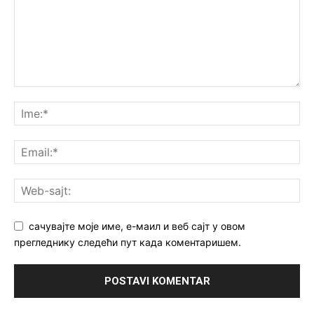
сачувајте моје име, е-маил и веб сајт у овом
прегледнику следећи пут када коментаришем.