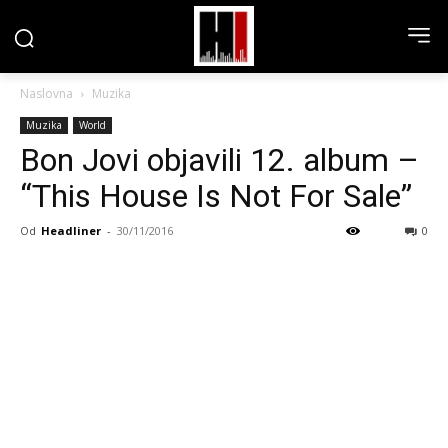
Naslovna
Muzika
Muzika
World
Bon Jovi objavili 12. album –
“This House Is Not For Sale”
Od
Headliner
-
30/11/2016
0