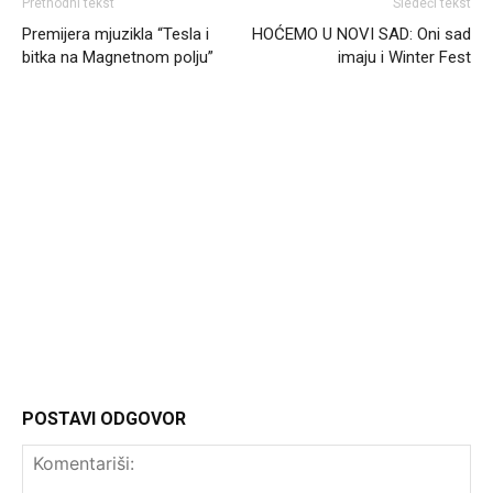
Prethodni tekst
Sledeći tekst
Premijera mjuzikla “Tesla i
HOĆEMO U NOVI SAD: Oni sad
bitka na Magnetnom polju”
imaju i Winter Fest
Headliner
POSTAVI ODGOVOR