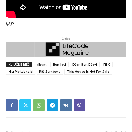
M.P.
Oglasi
KLJUČNE REČI
album
Bon Jovi
Džon Bon Džovi
Fil X
Hju Mekdonald
Riči Sambora
This House Is Not For Sale