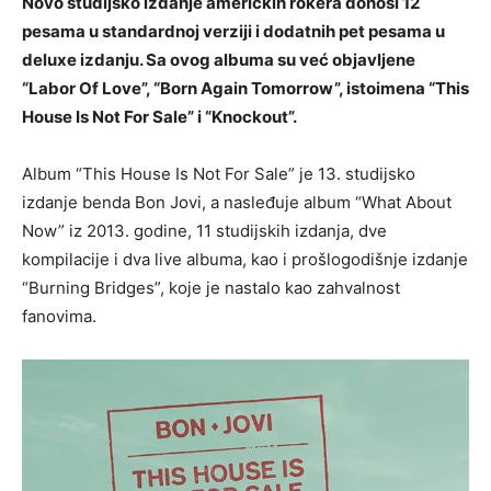
Novo studijsko izdanje američkih rokera donosi 12
pesama u standardnoj verziji i dodatnih pet pesama u
deluxe izdanju. Sa ovog albuma su već objavljene
“Labor Of Love”, “Born Again Tomorrow”, istoimena “This
House Is Not For Sale” i “Knockout”.
Album “This House Is Not For Sale” je 13. studijsko
izdanje benda Bon Jovi, a nasleđuje album “What About
Now” iz 2013. godine, 11 studijskih izdanja, dve
kompilacije i dva live albuma, kao i prošlogodišnje izdanje
“Burning Bridges”, koje je nastalo kao zahvalnost
fanovima.