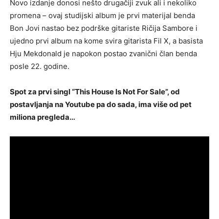
Novo izdanje donosi nešto drugačiji zvuk ali i nekoliko
promena – ovaj studijski album je prvi materijal benda
Bon Jovi nastao bez podrške gitariste Ričija Sambore i
ujedno prvi album na kome svira gitarista Fil X, a basista
Hju Mekdonald je napokon postao zvanični član benda
posle 22. godine.
Spot za prvi singl “This House Is Not For Sale”, od
postavljanja na Youtube pa do sada, ima više od pet
miliona pregleda…