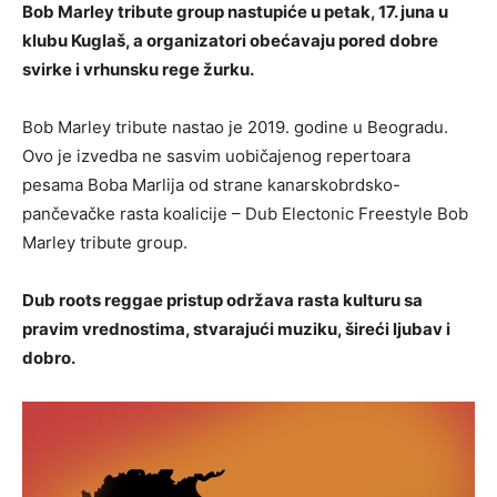
Bob Marley tribute group nastupiće u petak, 17. juna u
klubu Kuglaš, a organizatori obećavaju pored dobre
svirke i vrhunsku rege žurku.
Bob Marley tribute nastao je 2019. godine u Beogradu.
Ovo je izvedba ne sasvim uobičajenog repertoara
pesama Boba Marlija od strane kanarskobrdsko-
pančevačke rasta koalicije – Dub Electonic Freestyle Bob
Marley tribute group.
Dub roots reggae pristup održava rasta kulturu sa
pravim vrednostima, stvarajući muziku, šireći ljubav i
dobro.