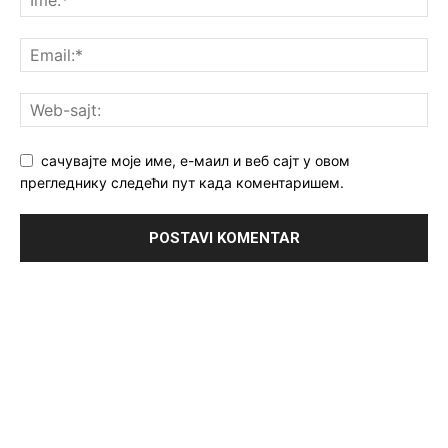
сачувајте моје име, е-маил и веб сајт у овом
прегледнику следећи пут када коментаришем.