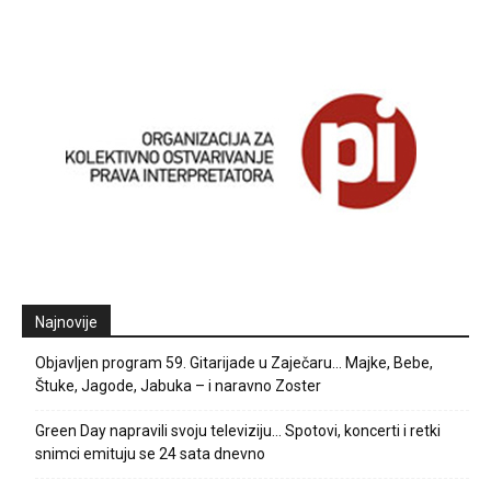
Najnovije
Objavljen program 59. Gitarijade u Zaječaru… Majke, Bebe,
Štuke, Jagode, Jabuka – i naravno Zoster
Green Day napravili svoju televiziju… Spotovi, koncerti i retki
snimci emituju se 24 sata dnevno