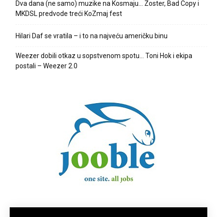
Dva dana (ne samo) muzike na Kosmaju… Zoster, Bad Copy i
MKDSL predvode treći KoZmaj fest
Hilari Daf se vratila – i to na najveću američku binu
Weezer dobili otkaz u sopstvenom spotu… Toni Hok i ekipa
postali – Weezer 2.0