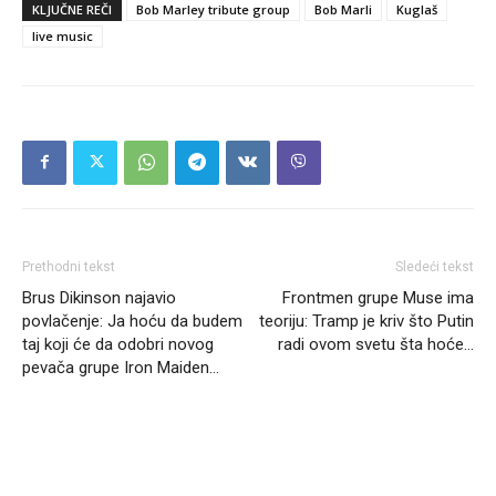
KLJUČNE REČI
Bob Marley tribute group
Bob Marli
Kuglaš
live music
Prethodni tekst
Sledeći tekst
Brus Dikinson najavio
Frontmen grupe Muse ima
povlačenje: Ja hoću da budem
teoriju: Tramp je kriv što Putin
taj koji će da odobri novog
radi ovom svetu šta hoće…
pevača grupe Iron Maiden…