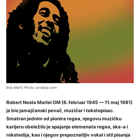
Bob Marli/ Photo: pixabay.com
Robert Nesta Marlei OM (6. februar 1945 — 11. maj 1981)
je bio jamajčanski pevač, muzičar i tekstopisac.
Smatran jednim od pionira regea, njegovu muzičku
karijeru obeležilo je spajanje elemenata regea, ska-a i
rokstedija, kao i njegov prepoznatljiv vokal i stil pisanja