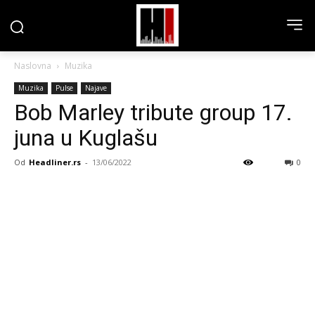
Naslovna
Muzika
Muzika
Pulse
Najave
Bob Marley tribute group 17.
juna u Kuglašu
Od
Headliner.rs
-
13/06/2022
0