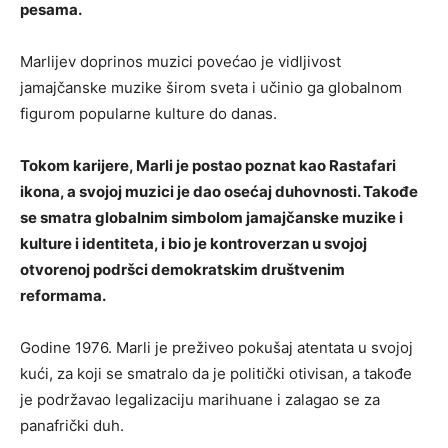
pesama.
Marlijev doprinos muzici povećao je vidljivost
jamajčanske muzike širom sveta i učinio ga globalnom
figurom popularne kulture do danas.
Tokom karijere, Marli je postao poznat kao Rastafari
ikona, a svojoj muzici je dao osećaj duhovnosti. Takođe
se smatra globalnim simbolom jamajčanske muzike i
kulture i identiteta, i bio je kontroverzan u svojoj
otvorenoj podršci demokratskim društvenim
reformama.
Godine 1976. Marli je preživeo pokušaj atentata u svojoj
kući, za koji se smatralo da je politički otivisan, a takođe
je podržavao legalizaciju marihuane i zalagao se za
panafrički duh.