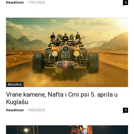
Headliner
-
17/07/2024
0
Aktuelno
Vrane kamene, Nafta i Crni psi 5. aprila u
Kuglašu
Headliner
-
19/03/2024
0