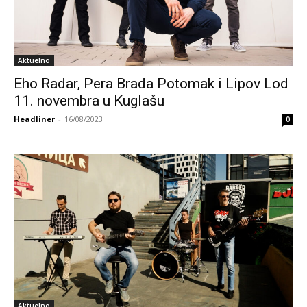
Aktuelno
Eho Radar, Pera Brada Potomak i Lipov Lod
11. novembra u Kuglašu
Headliner
-
16/08/2023
0
Aktuelno