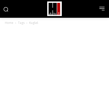
Home
Tags
Kuglaš