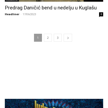
Predrag Daničić bend u nedelju u Kuglašu
Headliner
-
17/06/2023
0
1
2
3