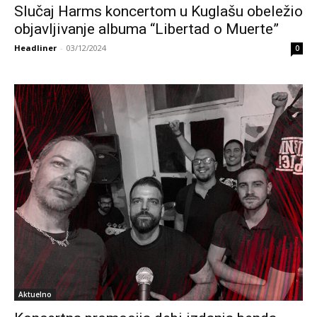
Slučaj Harms koncertom u Kuglašu obeležio
objavljivanje albuma “Libertad o Muerte”
Headliner
-
03/12/2024
0
Aktuelno