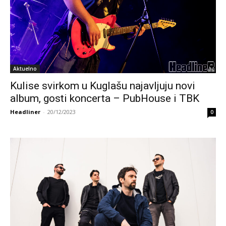
Aktuelno
Kulise svirkom u Kuglašu najavljuju novi
album, gosti koncerta – PubHouse i TBK
Headliner
-
20/12/2023
0