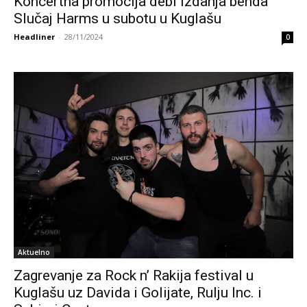
Koncertna promocija debi izdanja benda
Slučaj Harms u subotu u Kuglašu
Headliner
-
28/11/2024
0
Aktuelno
Zagrevanje za Rock n’ Rakija festival u
Kuglašu uz Davida i Golijate, Rulju Inc. i