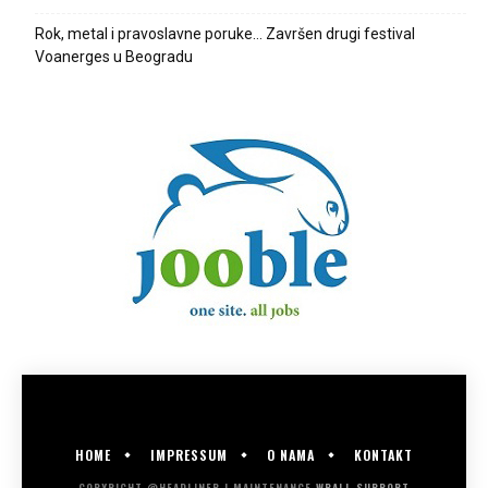
Rok, metal i pravoslavne poruke… Završen drugi festival
Voanerges u Beogradu
HOME
IMPRESSUM
O NAMA
KONTAKT
COPYRIGHT @HEADLINER | MAINTENANCE
WPALL.SUPPORT