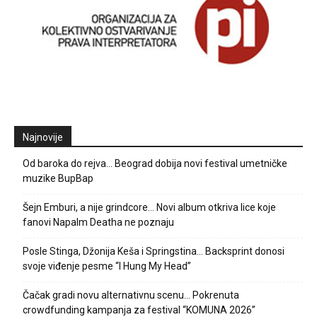
Najnovije
Od baroka do rejva… Beograd dobija novi festival umetničke
muzike BupBap
Šejn Emburi, a nije grindcore… Novi album otkriva lice koje
fanovi Napalm Deatha ne poznaju
Posle Stinga, Džonija Keša i Springstina… Backsprint donosi
svoje viđenje pesme “I Hung My Head”
Čačak gradi novu alternativnu scenu… Pokrenuta
crowdfunding kampanja za festival “KOMUNA 2026”