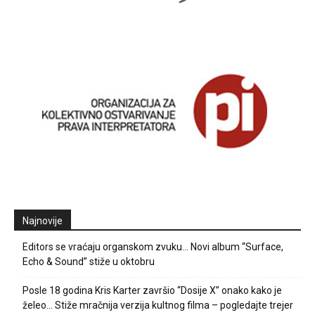
Najnovije
Editors se vraćaju organskom zvuku… Novi album “Surface,
Echo & Sound” stiže u oktobru
Posle 18 godina Kris Karter završio “Dosije X” onako kako je
želeo… Stiže mračnija verzija kultnog filma – pogledajte trejer