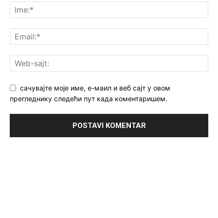
сачувајте моје име, е-маил и веб сајт у овом
прегледнику следећи пут када коментаришем.