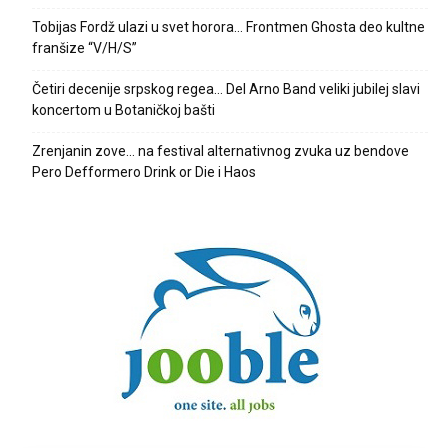
Tobijas Fordž ulazi u svet horora… Frontmen Ghosta deo kultne
franšize “V/H/S”
Četiri decenije srpskog regea… Del Arno Band veliki jubilej slavi
koncertom u Botaničkoj bašti
Zrenjanin zove… na festival alternativnog zvuka uz bendove
Pero Defformero Drink or Die i Haos