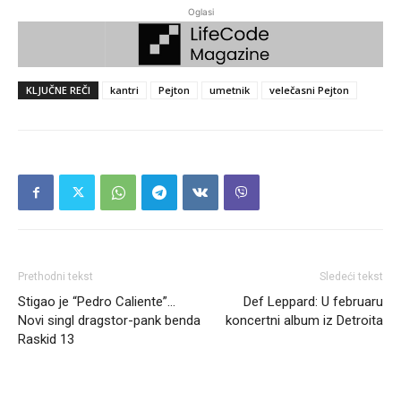
Oglasi
KLJUČNE REČI
kantri
Pejton
umetnik
velečasni Pejton
Prethodni tekst
Sledeći tekst
Stigao je “Pedro Caliente”…
Def Leppard: U februaru
Novi singl dragstor-pank benda
koncertni album iz Detroita
Raskid 13