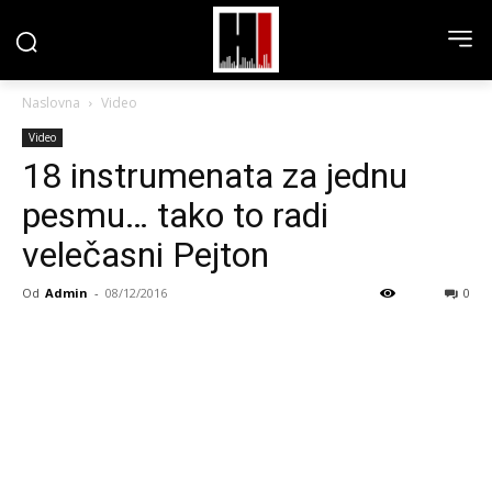
Naslovna
Video
Video
18 instrumenata za jednu
pesmu… tako to radi
velečasni Pejton
Od
Admin
-
08/12/2016
0