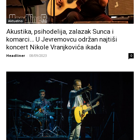
Aktuelno
Akustika, psihodelija, zalazak Sunca i
komarci… U Jevremovcu održan najtiši
koncert Nikole Vranjkovića ikada
Headliner
-
08/09/2023
0