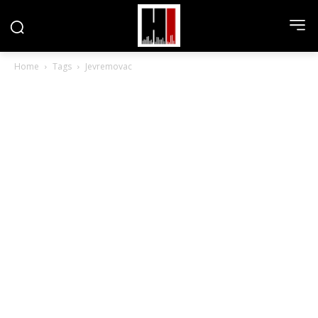
Home
Tags
Jevremovac