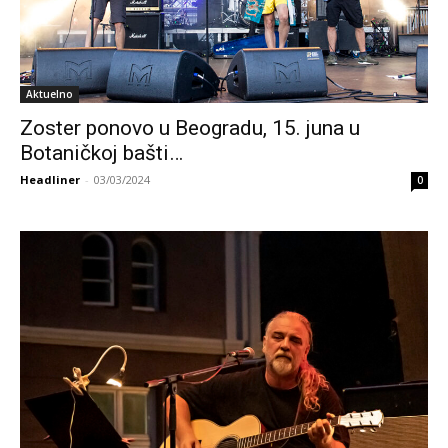
Aktuelno
Zoster ponovo u Beogradu, 15. juna u
Botaničkoj bašti…
Headliner
-
03/03/2024
0