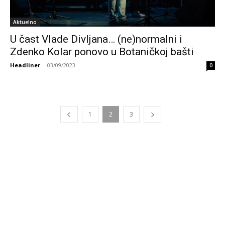
Aktuelno
U čast Vlade Divljana… (ne)normalni i
Zdenko Kolar ponovo u Botaničkoj bašti
Headliner
-
03/09/2023
0
1
2
3