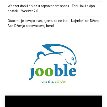
Weezer dobili otkaz u sopstvenom spotu… Toni Hok i ekipa
postali – Weezer 2.0
Otac mu je osvojio svet, njemu se ne žuri… Najmlađi sin Džona
Bon Džovija osnovao svoj bend