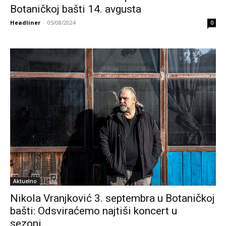
Botaničkoj bašti 14. avgusta
Headliner
-
05/08/2024
0
Aktuelno
Nikola Vranjković 3. septembra u Botaničkoj
bašti: Odsviraćemo najtiši koncert u
sezoni…