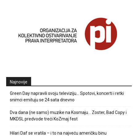
Najnovije
Green Day napravili svoju televiziju… Spotovi, koncerti i retki
snimci emituju se 24 sata dnevno
Dva dana (ne samo) muzike na Kosmaju… Zoster, Bad Copy i
MKDSL predvode treći KoZmaj fest
Hilari Daf se vratila – i to na najveću američku binu