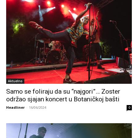
Aktuelno
Samo se foliraju da su “najgori”… Zoster
održao sjajan koncert u Botaničkoj bašti
Headliner
-
16/06/2024
0