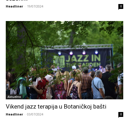
Headliner
-
19/07/2024
0
Aktuelno
Vikend jazz terapija u Botaničkoj bašti
Headliner
-
03/07/2024
0