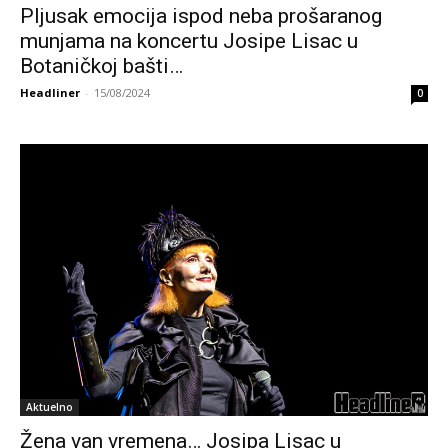
Pljusak emocija ispod neba prošaranog
munjama na koncertu Josipe Lisac u
Botaničkoj bašti…
Headliner
-
15/08/2024
0
Aktuelno
Žena van vremena… Josipa Lisac u