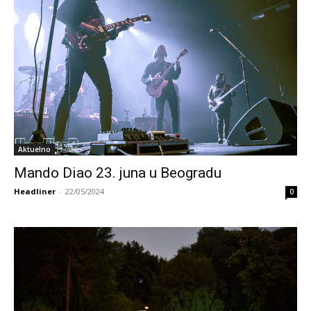
Aktuelno
Mando Diao 23. juna u Beogradu
Headliner
-
22/05/2024
0