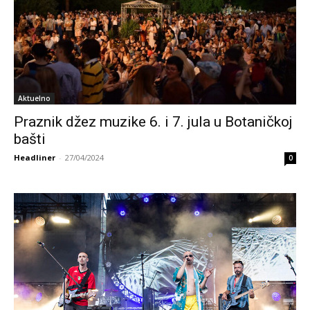
Aktuelno
Praznik džez muzike 6. i 7. jula u Botaničkoj
bašti
Headliner
-
27/04/2024
0