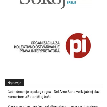
Najnovije
Četiri decenije srpskog regea… Del Arno Band veliki jubilej slavi
koncertom u Botaničkoj bašti
Zrenjanin zove… na festival alternativnog zvuka uz bendove