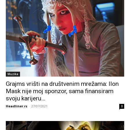
Muzika
Grajms vrišti na društvenim mrežama: Ilon
Mask nije moj sponzor, sama finansiram
svoju karijeru…
Headliner.rs
-
27/07/2021
0