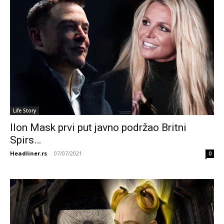
Life Story
Ilon Mask prvi put javno podržao Britni
Spirs…
Headliner.rs
-
07/07/2021
0