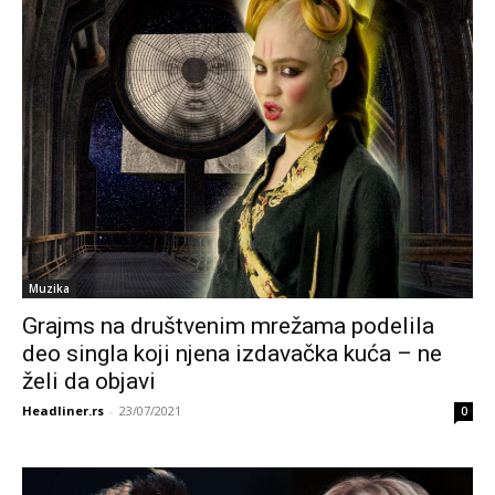
Muzika
Grajms na društvenim mrežama podelila
deo singla koji njena izdavačka kuća – ne
želi da objavi
Headliner.rs
-
23/07/2021
0