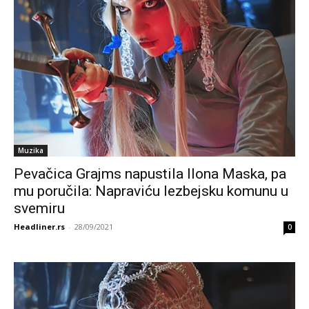
Muzika
Pevačica Grajms napustila Ilona Maska, pa
mu poručila: Napraviću lezbejsku komunu u
svemiru
Headliner.rs
-
28/09/2021
0