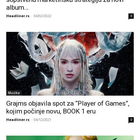
album…
Headliner.rs
-
04/02/2022
0
Muzika
Grajms objavila spot za “Player of Games”,
kojim počinje novu, BOOK 1 eru
Headliner.rs
-
04/12/2021
0