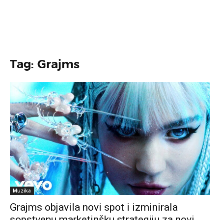
Tag: Grajms
Muzika
Grajms objavila novi spot i izminirala
sopstvenu marketinšku strategiju za novi