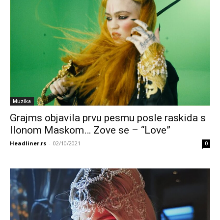
Muzika
Grajms objavila prvu pesmu posle raskida s
Ilonom Maskom… Zove se – “Love”
Headliner.rs
-
02/10/2021
0