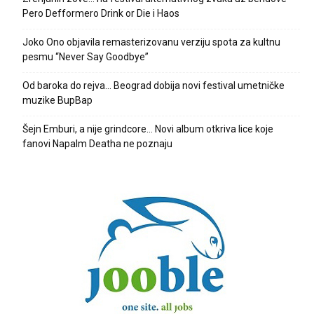
Pero Defformero Drink or Die i Haos
Joko Ono objavila remasterizovanu verziju spota za kultnu
pesmu “Never Say Goodbye”
Od baroka do rejva… Beograd dobija novi festival umetničke
muzike BupBap
Šejn Emburi, a nije grindcore… Novi album otkriva lice koje
fanovi Napalm Deatha ne poznaju