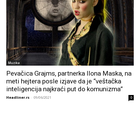
Muzika
Pevačica Grajms, partnerka Ilona Maska, na
meti hejtera posle izjave da je “veštačka
inteligencija najkraći put do komunizma”
Headliner.rs
-
09/06/2021
0