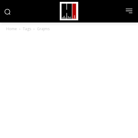
Home
Tags
Grajms