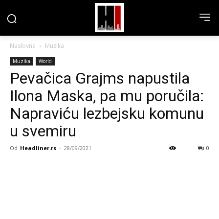
Naslovna
Muzika
Muzika
World
Pevačica Grajms napustila
Ilona Maska, pa mu poručila:
Napraviću lezbejsku komunu
u svemiru
Od
Headliner.rs
-
28/09/2021
0