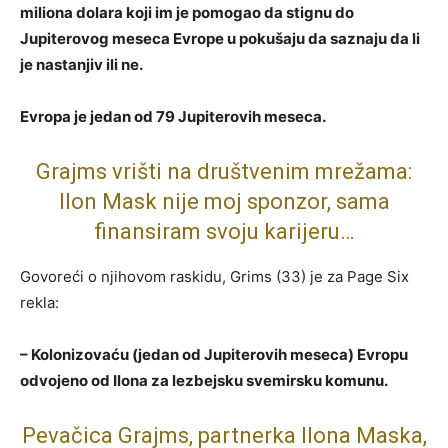
miliona dolara koji im je pomogao da stignu do
Jupiterovog meseca Evrope u pokušaju da saznaju da li
je nastanjiv ili ne.
Evropa je jedan od 79 Jupiterovih meseca.
Grajms vrišti na društvenim mrežama:
Ilon Mask nije moj sponzor, sama
finansiram svoju karijeru…
Govoreći o njihovom raskidu, Grims (33) je za Page Six
rekla:
– Kolonizovaću (jedan od Jupiterovih meseca) Evropu
odvojeno od Ilona za lezbejsku svemirsku komunu.
Pevačica Grajms, partnerka Ilona Maska,