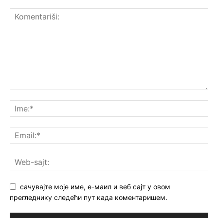
сачувајте моје име, е-маил и веб сајт у овом
прегледнику следећи пут када коментаришем.