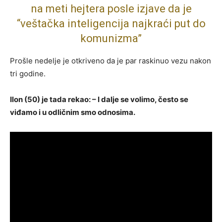
na meti hejtera posle izjave da je
“veštačka inteligencija najkraći put do
komunizma”
Prošle nedelje je otkriveno da je par raskinuo vezu nakon
tri godine.
Ilon (50) je tada rekao: – I dalje se volimo, često se
viđamo i u odličnim smo odnosima.