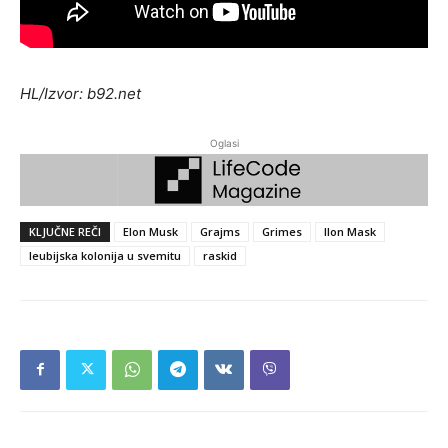
HL/Izvor: b92.net
Oglasi
KLJUČNE REČI
Elon Musk
Grajms
Grimes
Ilon Mask
leubijska kolonija u svemitu
raskid