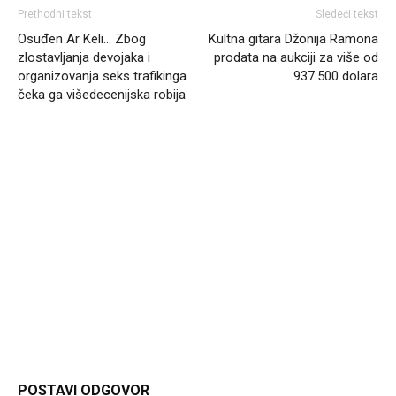
Prethodni tekst
Sledeći tekst
Osuđen Ar Keli… Zbog
Kultna gitara Džonija Ramona
zlostavljanja devojaka i
prodata na aukciji za više od
organizovanja seks trafikinga
937.500 dolara
čeka ga višedecenijska robija
Headliner.rs
http://Headliner.rs
POSTAVI ODGOVOR