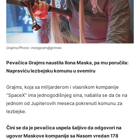
Grajms/Photo: instagram@grimes
Pevačica Grajms naustila Ilona Maska, pa mu poručila:
Napraviću lezbejsku komunu u svemiru
Grajms, koja sa milijarderom i vlasnikom kompanije
“SpaceX” ima jednogodišnjeg sina, našalila se da će na
jednom od Jupiterovih meseca pokrenuti komunu za
lezbejke.
Čini se da je pevačica uspela šaljivo da odgovori na
ugovor Maskove kompanije sa Nasom vredan 178