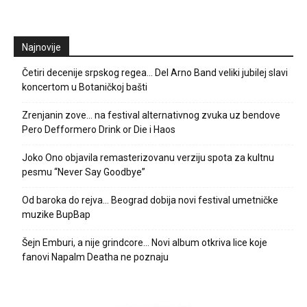
Najnovije
Četiri decenije srpskog regea… Del Arno Band veliki jubilej slavi
koncertom u Botaničkoj bašti
Zrenjanin zove… na festival alternativnog zvuka uz bendove
Pero Defformero Drink or Die i Haos
Joko Ono objavila remasterizovanu verziju spota za kultnu
pesmu “Never Say Goodbye”
Od baroka do rejva… Beograd dobija novi festival umetničke
muzike BupBap
Šejn Emburi, a nije grindcore… Novi album otkriva lice koje
fanovi Napalm Deatha ne poznaju