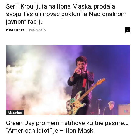
Šeril Krou ljuta na Ilona Maska, prodala
svoju Teslu i novac poklonila Nacionalnom
javnom radiju
Headliner
-
19/02/2025
0
Aktuelno
Green Day promenili stihove kultne pesme…
“American Idiot” je – Ilon Mask