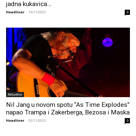
jadna kukavica…
Headliner
-
16/11/2025
0
Aktuelno
Nil Jang u novom spotu “As Time Explodes”
napao Trampa i Zakerberga, Bezosa i Maska
Headliner
-
03/11/2025
0