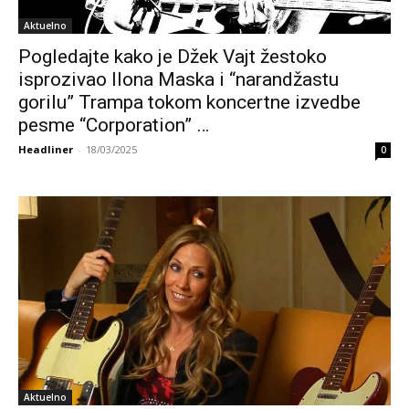
Aktuelno
Pogledajte kako je Džek Vajt žestoko
isprozivao Ilona Maska i “narandžastu
gorilu” Trampa tokom koncertne izvedbe
pesme “Corporation” …
Headliner
-
18/03/2025
0
Aktuelno