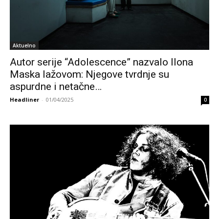
Aktuelno
Autor serije “Adolescence” nazvalo Ilona
Maska lažovom: Njegove tvrdnje su
aspurdne i netačne…
Headliner
-
01/04/2025
0