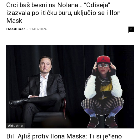
Grci baš besni na Nolana… “Odiseja”
izazvala političku buru, uključio se i Ilon
Mask
Headliner
-
23/07/2026
0
Aktuelno
Bili Ajliš protiv Ilona Maska: Ti si je*eno