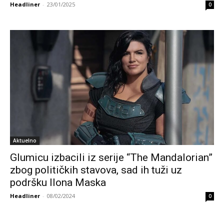
Headliner
-
23/01/2025
0
Aktuelno
Glumicu izbacili iz serije “The Mandalorian”
zbog političkih stavova, sad ih tuži uz
podršku Ilona Maska
Headliner
-
08/02/2024
0