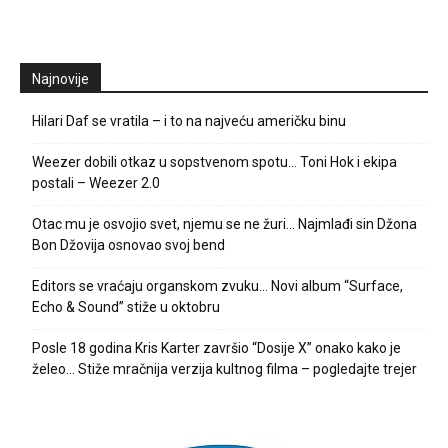
Najnovije
Hilari Daf se vratila – i to na najveću američku binu
Weezer dobili otkaz u sopstvenom spotu… Toni Hok i ekipa
postali – Weezer 2.0
Otac mu je osvojio svet, njemu se ne žuri… Najmlađi sin Džona
Bon Džovija osnovao svoj bend
Editors se vraćaju organskom zvuku… Novi album “Surface,
Echo & Sound” stiže u oktobru
Posle 18 godina Kris Karter završio “Dosije X” onako kako je
želeo… Stiže mračnija verzija kultnog filma – pogledajte trejer