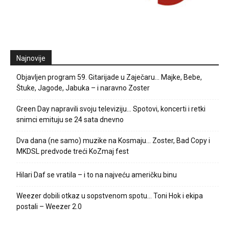
Najnovije
Objavljen program 59. Gitarijade u Zaječaru… Majke, Bebe,
Štuke, Jagode, Jabuka – i naravno Zoster
Green Day napravili svoju televiziju… Spotovi, koncerti i retki
snimci emituju se 24 sata dnevno
Dva dana (ne samo) muzike na Kosmaju… Zoster, Bad Copy i
MKDSL predvode treći KoZmaj fest
Hilari Daf se vratila – i to na najveću američku binu
Weezer dobili otkaz u sopstvenom spotu… Toni Hok i ekipa
postali – Weezer 2.0