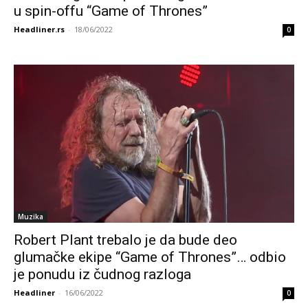
u spin-offu “Game of Thrones”
Headliner.rs
-
18/06/2022
0
Muzika
Robert Plant trebalo je da bude deo
glumačke ekipe “Game of Thrones”… odbio
je ponudu iz čudnog razloga
Headliner
-
16/06/2022
0