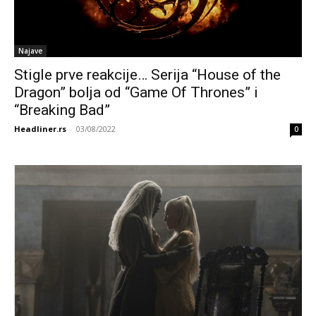
Najave
Stigle prve reakcije… Serija “House of the
Dragon” bolja od “Game Of Thrones” i
“Breaking Bad”
Headliner.rs
-
03/08/2022
0