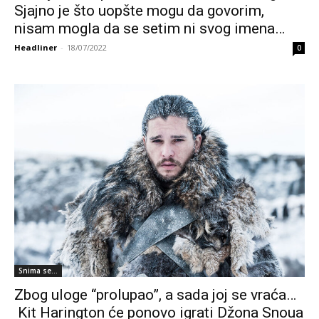
Sjajno je što uopšte mogu da govorim,
nisam mogla da se setim ni svog imena…
Headliner
-
18/07/2022
0
Snima se...
Zbog uloge “prolupao”, a sada joj se vraća…
Kit Harington će ponovo igrati Džona Snoua