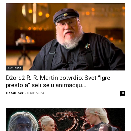
Aktuelno
Džordž R. R. Martin potvrdio: Svet “Igre
prestola” seli se u animaciju…
Headliner
-
03/01/2024
0