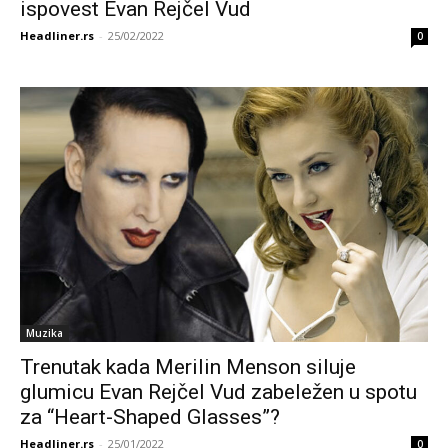
ispovest Evan Rejčel Vud
Headliner.rs
-
25/02/2022
0
Muzika
Trenutak kada Merilin Menson siluje
glumicu Evan Rejčel Vud zabeležen u spotu
za “Heart-Shaped Glasses”?
Headliner.rs
-
25/01/2022
0