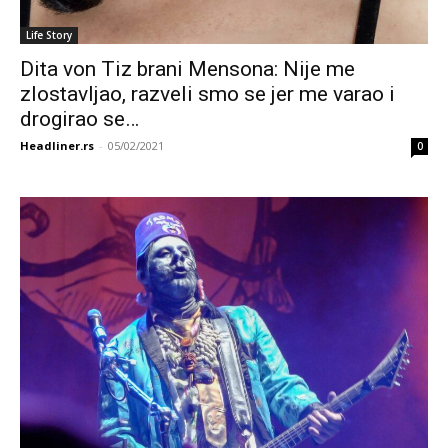
Life Story
Dita von Tiz brani Mensona: Nije me
zlostavljao, razveli smo se jer me varao i
drogirao se…
Headliner.rs
-
05/02/2021
0