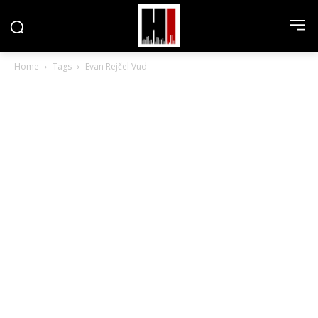
Home
Tags
Evan Rejčel Vud