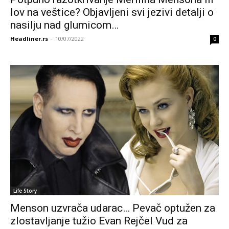
lov na veštice? Objavljeni svi jezivi detalji o
nasilju nad glumicom…
Headliner.rs
-
10/07/2022
0
Life Story
Menson uzvrača udarac… Pevač optužen za
zlostavljanje tužio Evan Rejčel Vud za