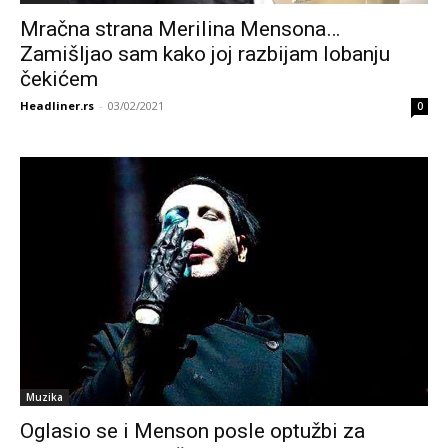
Mračna strana Merilina Mensona…
Zamišljao sam kako joj razbijam lobanju
čekićem
Headliner.rs
-
03/02/2021
0
Muzika
Oglasio se i Menson posle optužbi za