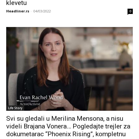
klevetu
Headliner.rs
-
04/03/2022
0
Life Story
Svi su gledali u Merilina Mensona, a nisu
videli Brajana Vonera… Pogledajte trejler za
dokumetarac “Phoenix Rising”, kompletnu