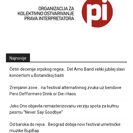
Najnovije
Četiri decenije srpskog regea… Del Arno Band veliki jubilej slavi
koncertom u Botaničkoj bašti
Zrenjanin zove… na festival alternativnog zvuka uz bendove
Pero Defformero Drink or Die i Haos
Joko Ono objavila remasterizovanu verziju spota za kultnu
pesmu “Never Say Goodbye”
Od baroka do rejva… Beograd dobija novi festival umetničke
muzike BupBap