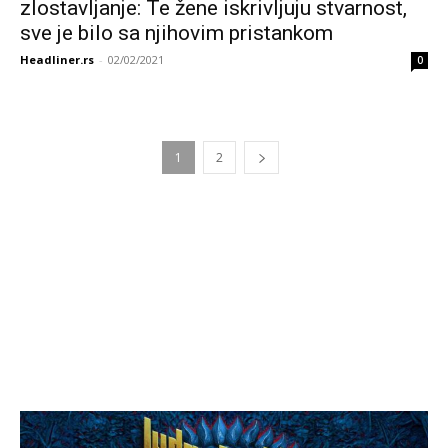
zlostavljanje: Te žene iskrivljuju stvarnost,
sve je bilo sa njihovim pristankom
Headliner.rs
-
02/02/2021
0
1
2