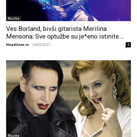
Muzika
Ves Borland, bivši gitarista Merilina
Mensona: Sve optužbe su je*eno istinite…
Headliner.rs
-
04/02/2021
0
Muzika