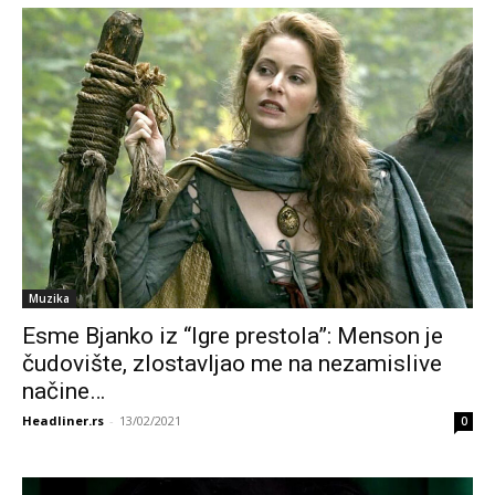
Muzika
Esme Bjanko iz “Igre prestola”: Menson je
čudovište, zlostavljao me na nezamislive
načine…
Headliner.rs
-
13/02/2021
0