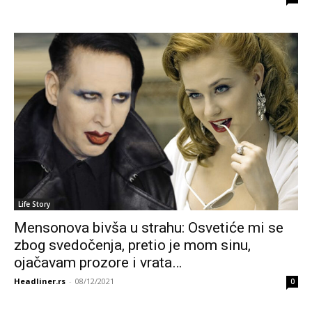
Life Story
Mensonova bivša u strahu: Osvetiće mi se
zbog svedočenja, pretio je mom sinu,
ojačavam prozore i vrata…
Headliner.rs
-
08/12/2021
0