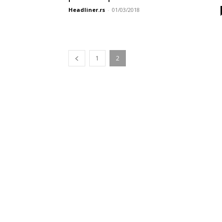
Headliner.rs
-
01/03/2018
1
2