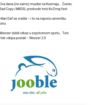
Dva dana (ne samo) muzike na Kosmaju… Zoster,
Bad Copy i MKDSL predvode treći KoZmaj fest
Hilari Daf se vratila – i to na najveću američku
binu
Weezer dobili otkaz u sopstvenom spotu… Toni
Hok i ekipa postali – Weezer 2.0