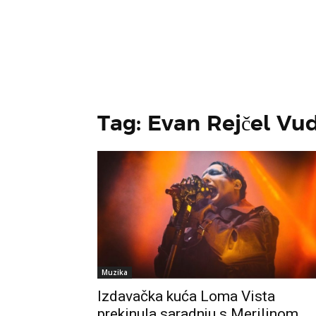
Tag: Evan Rejčel Vu
Muzika
Izdavačka kuća Loma Vista
prekinula saradnju s Merilinom