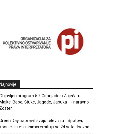
Najnovije
Objavljen program 59. Gitarijade u Zaječaru…
Majke, Bebe, Štuke, Jagode, Jabuka – i naravno
Zoster
Green Day napravili svoju televiziju… Spotovi,
koncerti i retki snimci emituju se 24 sata dnevno