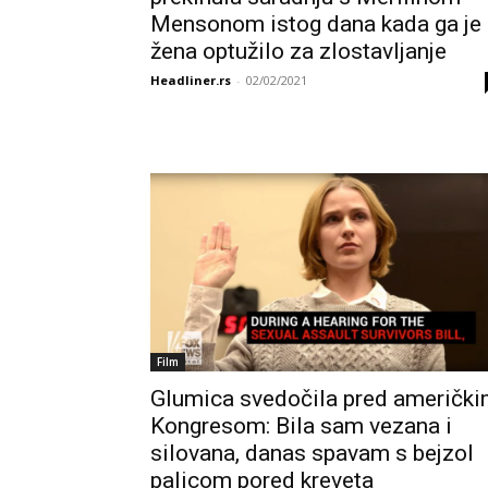
Mensonom istog dana kada ga je
žena optužilo za zlostavljanje
Headliner.rs
-
02/02/2021
Film
Glumica svedočila pred američk
Kongresom: Bila sam vezana i
silovana, danas spavam s bejzol
palicom pored kreveta