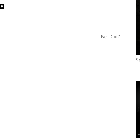
0
Page 2 of 2
Kn