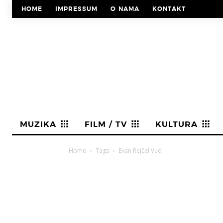
HOME
IMPRESSUM
O NAMA
KONTAKT
MUZIKA
FILM / TV
KULTURA
Home
Tags
Evan Rejčel Vud