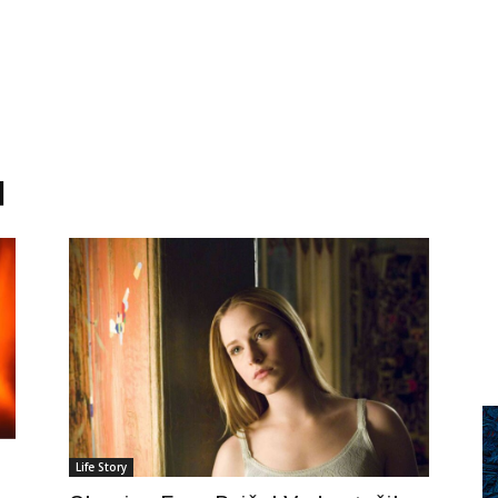
d
Life Story