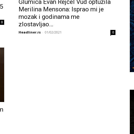
Glumica Evan Rejčel Vud optužila
 5
Merilina Mensona: Isprao mi je
mozak i godinama me
0
zlostavljao…
Headliner.rs
-
01/02/2021
0
im