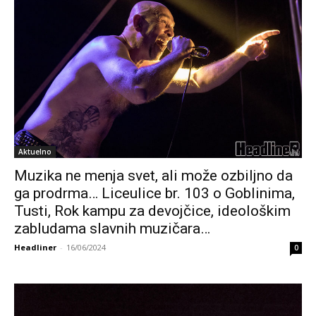
Aktuelno
Muzika ne menja svet, ali može ozbiljno da
ga prodrma… Liceulice br. 103 o Goblinima,
Tusti, Rok kampu za devojčice, ideološkim
zabludama slavnih muzičara…
Headliner
-
16/06/2024
0