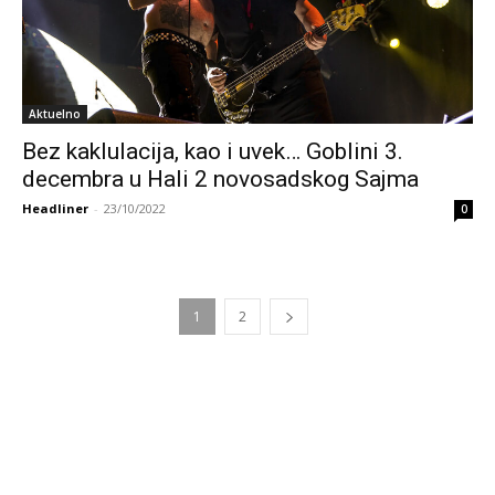
Aktuelno
Bez kaklulacija, kao i uvek… Goblini 3.
decembra u Hali 2 novosadskog Sajma
Headliner
-
23/10/2022
0
1
2