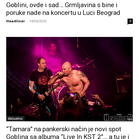
Goblini, ovde i sad… Grmljavina s bine i
poruke nade na koncertu u Luci Beograd
Headliner
-
14/06/2026
0
Aktuelno
“Tamara” na pankerski način je novi spot
Goblina sa albuma “Live In KST 2″… a tu je i