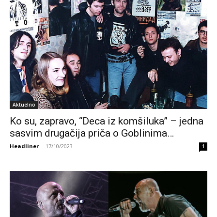
Aktuelno
Ko su, zapravo, “Deca iz komšiluka” – jedna
sasvim drugačija priča o Goblinima…
Headliner
-
17/10/2023
1