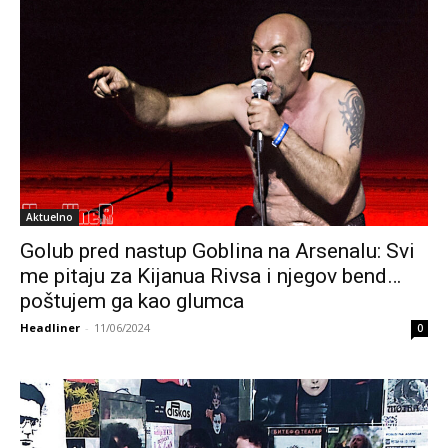
Aktuelno
Golub pred nastup Goblina na Arsenalu: Svi
me pitaju za Kijanua Rivsa i njegov bend…
poštujem ga kao glumca
Headliner
-
11/06/2024
0