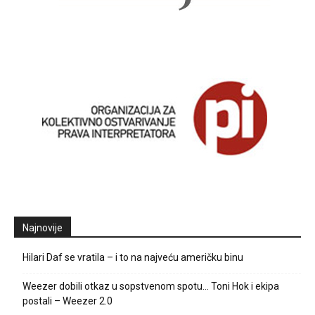
Najnovije
Hilari Daf se vratila – i to na najveću američku binu
Weezer dobili otkaz u sopstvenom spotu… Toni Hok i ekipa
postali – Weezer 2.0