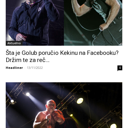
Aktuelno
Šta je Golub poručio Kekinu na Facebooku?
Držim te za reč…
Headliner
-
13/11/2022
0