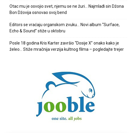
Otac mu je osvojio svet, njemu se ne žuri… Najmlađi sin Džona
Bon Džovija osnovao svoj bend
Editors se vraćaju organskom zvuku… Novi album “Surface,
Echo & Sound” stiže u oktobru
Posle 18 godina Kris Karter završio “Dosije X” onako kako je
želeo… Stiže mračnija verzija kultnog filma – pogledajte trejer