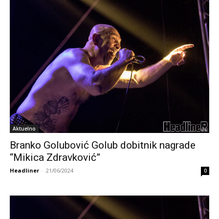
Aktuelno
Branko Golubović Golub dobitnik nagrade
“Mikica Zdravković”
Headliner
-
21/06/2024
0