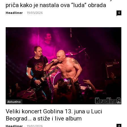
priča kako je nastala ova “luda” obrada
Headliner
-
19/05/2026
0
Aktuelno
Veliki koncert Goblina 13. juna u Luci
Beograd… a stiže i live album
Headliner
-
19/01/2026
0