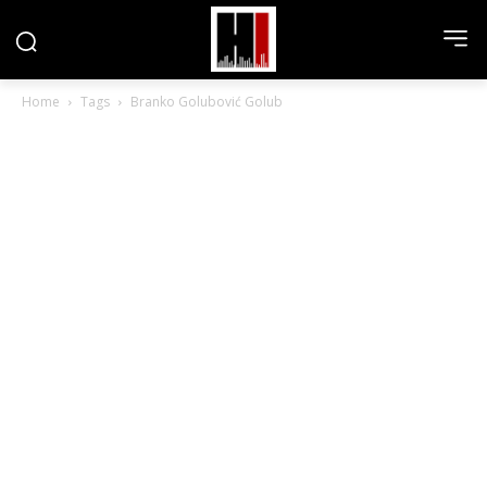
Home
Tags
Branko Golubović Golub