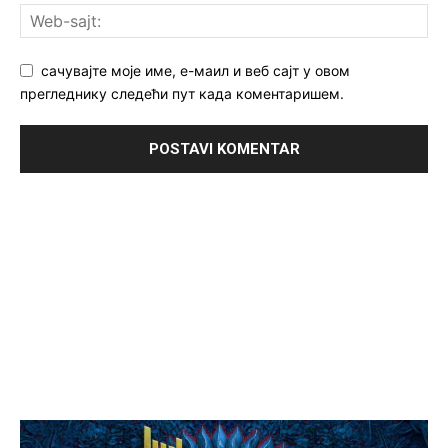
сачувајте моје име, е-маил и веб сајт у овом
прегледнику следећи пут када коментаришем.