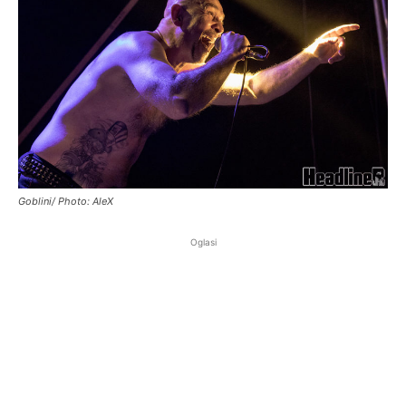
Goblini/ Photo: AleX
Oglasi