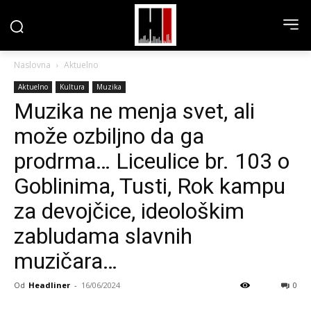
Naslovna
Aktuelno
Aktuelno
Kultura
Muzika
Muzika ne menja svet, ali
može ozbiljno da ga
prodrma… Liceulice br. 103 o
Goblinima, Tusti, Rok kampu
za devojčice, ideološkim
zabludama slavnih
muzičara…
Od
Headliner
-
16/06/2024
0