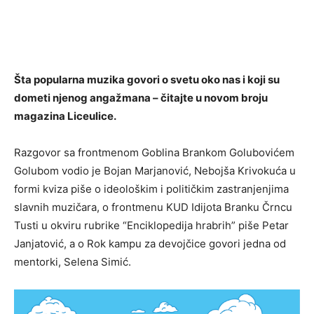
Šta popularna muzika govori o svetu oko nas i koji su
dometi njenog angažmana – čitajte u novom broju
magazina Liceulice.
Razgovor sa frontmenom Goblina Brankom Golubovićem
Golubom vodio je Bojan Marjanović, Nebojša Krivokuća u
formi kviza piše o ideološkim i političkim zastranjenjima
slavnih muzičara, o frontmenu KUD Idijota Branku Črncu
Tusti u okviru rubrike “Enciklopedija hrabrih” piše Petar
Janjatović, a o Rok kampu za devojčice govori jedna od
mentorki, Selena Simić.