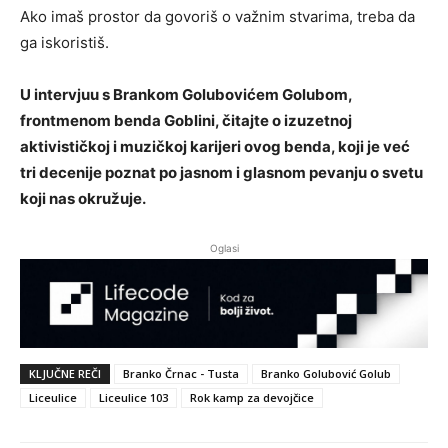
Ako imaš prostor da govoriš o važnim stvarima, treba da
ga iskoristiš.
U intervjuu s Brankom Golubovićem Golubom,
frontmenom benda Goblini, čitajte o izuzetnoj
aktivističkoj i muzičkoj karijeri ovog benda, koji je već
tri decenije poznat po jasnom i glasnom pevanju o svetu
koji nas okružuje.
Oglasi
KLJUČNE REČI
Branko Črnac - Tusta
Branko Golubović Golub
Liceulice
Liceulice 103
Rok kamp za devojčice