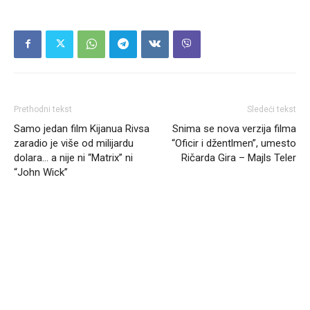
Prethodni tekst
Sledeći tekst
Samo jedan film Kijanua Rivsa
Snima se nova verzija filma
zaradio je više od milijardu
“Oficir i džentlmen”, umesto
dolara… a nije ni “Matrix” ni
Ričarda Gira – Majls Teler
“John Wick”
Headliner