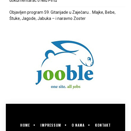
dokumentarac o Nilu Pirtu
Objavljen program 59. Gitarijade u Zaječaru… Majke, Bebe,
Štuke, Jagode, Jabuka – i naravno Zoster
HOME
IMPRESSUM
O NAMA
KONTAKT