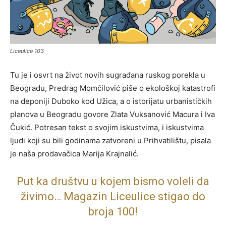
Liceulice 103
Tu je i osvrt na život novih sugrađana ruskog porekla u
Beogradu, Predrag Momčilović piše o ekološkoj katastrofi
na deponiji Duboko kod Užica, a o istorijatu urbanističkih
planova u Beogradu govore Zlata Vuksanović Macura i Iva
Čukić. Potresan tekst o svojim iskustvima, i iskustvima
ljudi koji su bili godinama zatvoreni u Prihvatilištu, pisala
je naša prodavačica Marija Krajnalić.
Put ka društvu u kojem bismo voleli da
živimo… Magazin Liceulice stigao do
broja 100!