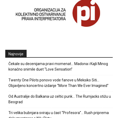
Najnovije
Čekale su decenijama pravi momenat… Madona i Kajli Minog
konačno snimile duet “Love Sensation”
Twenty One Pilots ponovo vode fanove u Meksiko Siti…
Objavljeno koncertno izdanje “More Than We Ever Imagined”
Od Australije do Balkana uz celtic punk… The Rumjacks stižu u
Beograd
Tri velika bubnjara sviraju u čast “Profesora”… Rush priprema