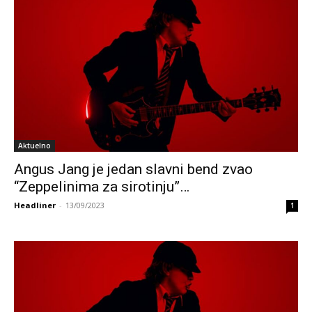
Aktuelno
Angus Jang je jedan slavni bend zvao
“Zeppelinima za sirotinju”…
Headliner
-
13/09/2023
1