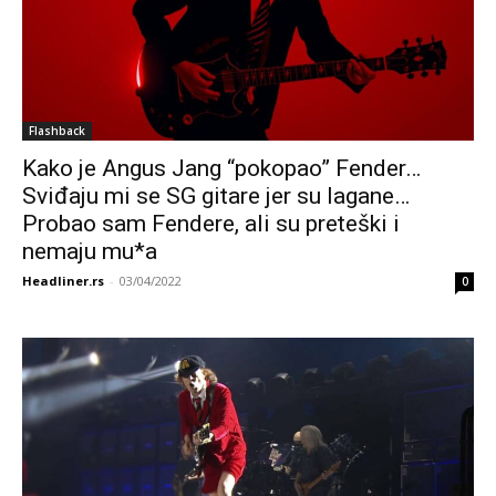
Flashback
Kako je Angus Jang “pokopao” Fender…
Sviđaju mi se SG gitare jer su lagane…
Probao sam Fendere, ali su preteški i
nemaju mu*a
Headliner.rs
-
03/04/2022
0