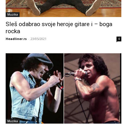
Muzika
Sleš odabrao svoje heroje gitare i – boga
rocka
Headliner.rs
-
23/05/2021
0
Muzika