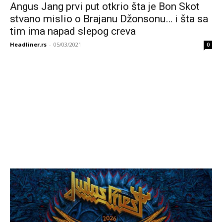
Angus Jang prvi put otkrio šta je Bon Skot
stvano mislio o Brajanu Džonsonu… i šta sa
tim ima napad slepog creva
Headliner.rs
-
05/03/2021
0