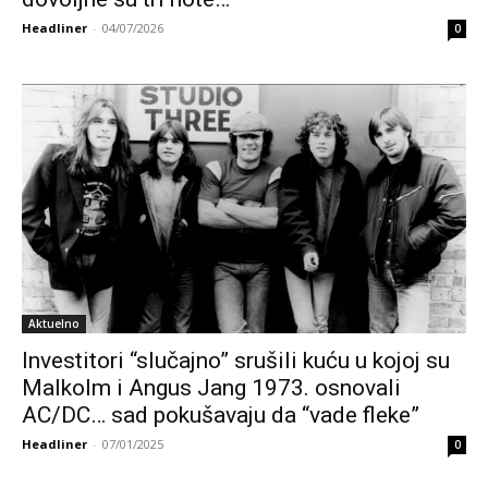
Headliner
-
04/07/2026
0
Aktuelno
Investitori “slučajno” srušili kuću u kojoj su
Malkolm i Angus Jang 1973. osnovali
AC/DC… sad pokušavaju da “vade fleke”
Headliner
-
07/01/2025
0