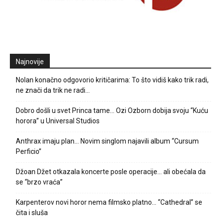
Najnovije
Nolan konačno odgovorio kritičarima: To što vidiš kako trik radi,
ne znači da trik ne radi…
Dobro došli u svet Princa tame… Ozi Ozborn dobija svoju “Kuću
horora” u Universal Studios
Anthrax imaju plan… Novim singlom najavili album “Cursum
Perficio”
Džoan Džet otkazala koncerte posle operacije… ali obećala da
se “brzo vraća”
Karpenterov novi horor nema filmsko platno… “Cathedral” se
čita i sluša