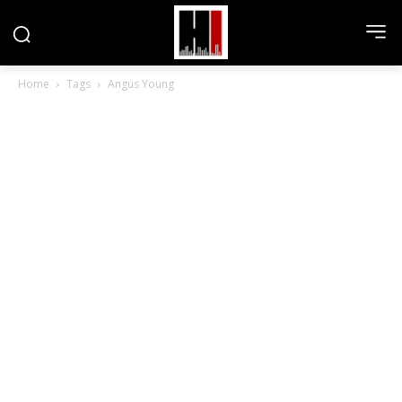
Home
Tags
Angus Young