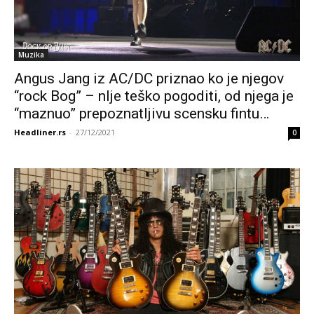
Muzika
Angus Jang iz AC/DC priznao ko je njegov
“rock Bog” – nIje teško pogoditi, od njega je
“maznuo” prepoznatljivu scensku fintu…
Headliner.rs
-
27/12/2021
0