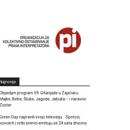
Najnovije
Objavljen program 59. Gitarijade u Zaječaru…
Majke, Bebe, Štuke, Jagode, Jabuka – i naravno
Zoster
Green Day napravili svoju televiziju… Spotovi,
koncerti i retki snimci emituju se 24 sata dnevno