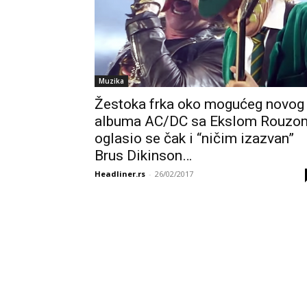
Muzika
Žestoka frka oko mogućeg novog
albuma AC/DC sa Ekslom Rouzo
oglasio se čak i “ničim izazvan”
Brus Dikinson…
Headliner.rs
-
26/02/2017