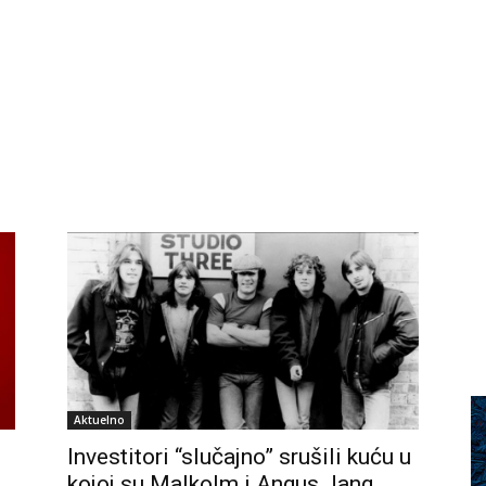
Aktuelno
Investitori “slučajno” srušili kuću u
kojoj su Malkolm i Angus Jang