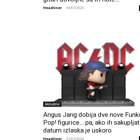
Headliner
-
04/07/2026
Aktuelno
Angus Jang dobija dve nove Funk
Pop! figurice… pa, ako ih sakupljat
datum izlaska je uskoro
Headliner
-
31/07/2024