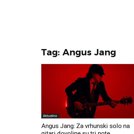
Tag: Angus Jang
Aktuelno
Angus Jang: Za vrhunski solo na
gitari dovoljne su tri note…