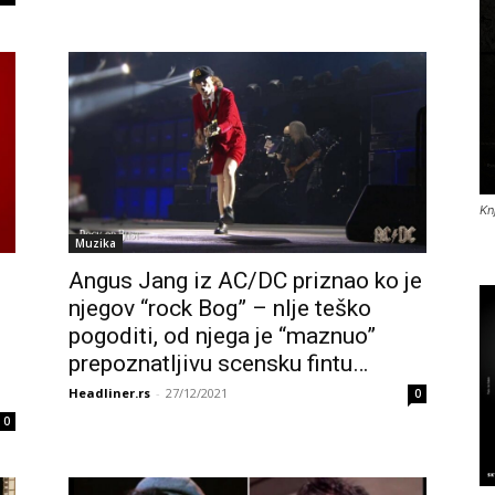
Kn
Muzika
Angus Jang iz AC/DC priznao ko je
njegov “rock Bog” – nIje teško
pogoditi, od njega je “maznuo”
prepoznatljivu scensku fintu…
Headliner.rs
-
27/12/2021
0
0