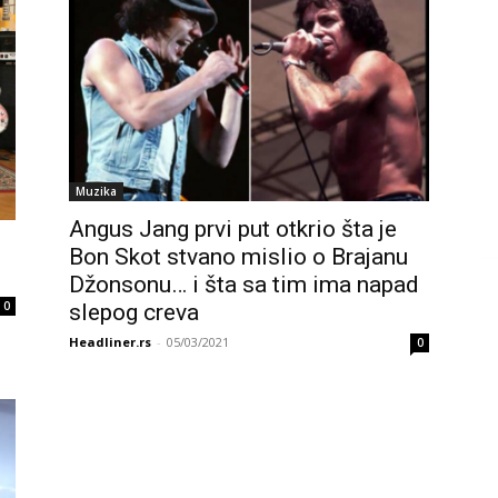
Muzika
Angus Jang prvi put otkrio šta je
Bon Skot stvano mislio o Brajanu
Džonsonu… i šta sa tim ima napad
0
slepog creva
Headliner.rs
-
05/03/2021
0