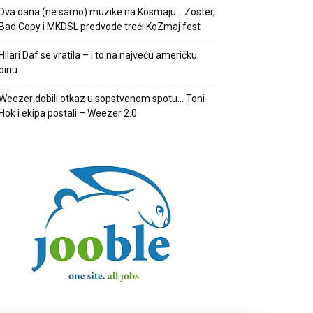
Dva dana (ne samo) muzike na Kosmaju… Zoster,
Bad Copy i MKDSL predvode treći KoZmaj fest
Hilari Daf se vratila – i to na najveću američku
binu
Weezer dobili otkaz u sopstvenom spotu… Toni
Hok i ekipa postali – Weezer 2.0