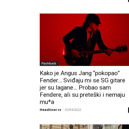
Flashback
Kako je Angus Jang “pokopao”
Fender… Sviđaju mi se SG gitare
jer su lagane… Probao sam
Fendere, ali su preteški i nemaju
mu*a
Headliner.rs
-
03/04/2022