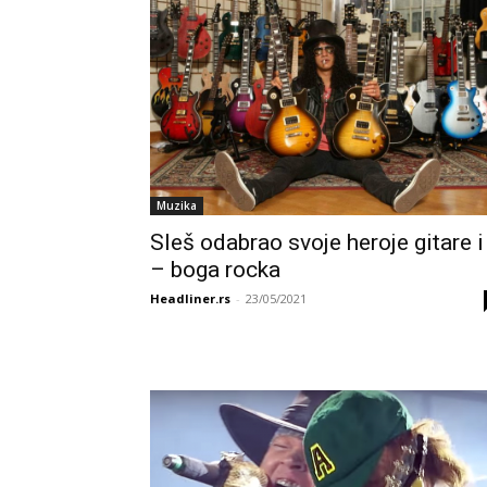
Muzika
Sleš odabrao svoje heroje gitare i
– boga rocka
Headliner.rs
-
23/05/2021