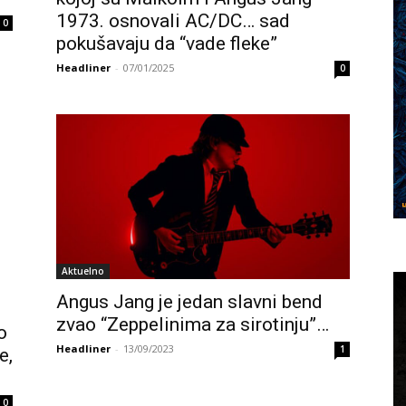
1973. osnovali AC/DC… sad
0
pokušavaju da “vade fleke”
Headliner
-
07/01/2025
0
Aktuelno
Angus Jang je jedan slavni bend
zvao “Zeppelinima za sirotinju”…
o
Headliner
-
13/09/2023
1
e,
0