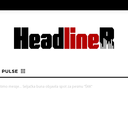
PULSE
atimo mesije… Seljačka buna objavila spot za pesmu “ŠKK”