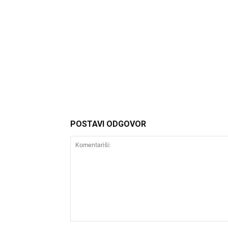
Headliner.rs
http://Headliner.rs
POSTAVI ODGOVOR