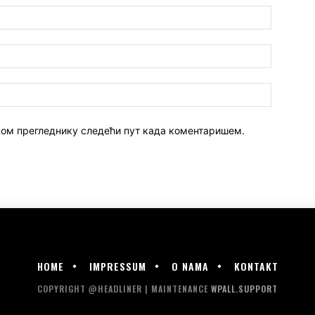
 овом прегледнику следећи пут када коментаришем.
HOME
IMPRESSUM
O NAMA
KONTAKT
COPYRIGHT @HEADLINER | MAINTENANCE
WPALL.SUPPORT