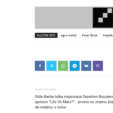
KLJUČNE REČI
agro metal
Petar Štrok
Seljač
Prethodni tekst
Stiže Barbie lutka inspirisana Dejvidom Bouvijem
spotom “Life On Mars?”… prosto ne znamo šta
da mislimo o tome