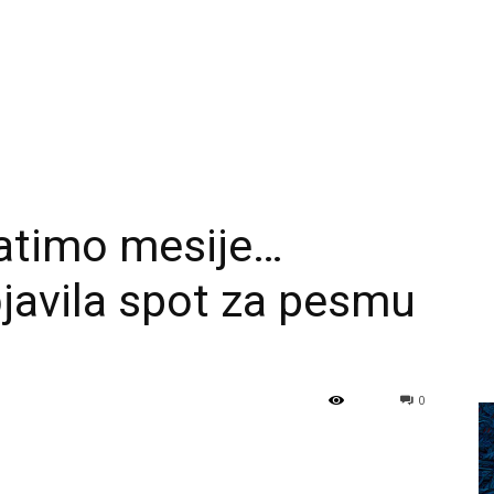
ratimo mesije…
javila spot za pesmu
0