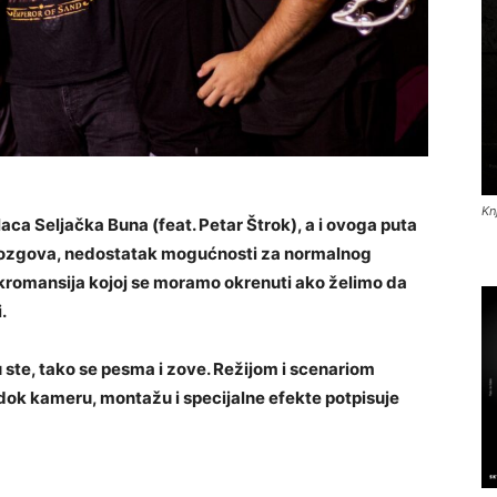
Kn
aca Seljačka Buna (feat. Petar Štrok), a i ovoga puta
mozgova, nedostatak mogućnosti za normalnog
kromansija kojoj se moramo okrenuti ako želimo da
.
u ste, tako se pesma i zove. Režijom i scenariom
dok kameru, montažu i specijalne efekte potpisuje