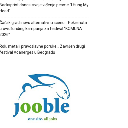
Backsprint donosi svoje viđenje pesme “I Hung My
Head”
Čačak gradi novu alternativnu scenu… Pokrenuta
crowdfunding kampanja za festival “KOMUNA
2026”
Rok, metal i pravoslavne poruke… Završen drugi
festival Voanerges u Beogradu