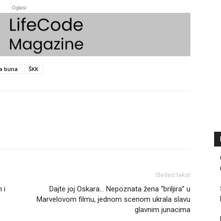
Oglasi
ka buna
ŠKK
Sledeći tekst
 i
Dajte joj Oskara… Nepoznata žena “briljira” u
Marvelovom filmu, jednom scenom ukrala slavu
glavnim junacima