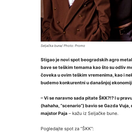
Seljačka buna/ Photo: Promo
Stigao je novi spot beogradskih agro metal
bave se teškim temama kao što su odliv 
čoveka u ovim teškim vremenima, kao i ne
budemo konkurentni u današnjoj ekonomiji
– Vi se naravno sada pitate ŠKK?!? I u prav
(hahaha, “scenario”) bavio se Gazda Vuja, 
majstor Paja
– kažu iz Seljačke bune.
Pogledajte spot za “ŠKK”: