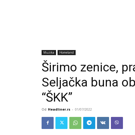
Muzika
Homeland
Širimo zenice, p
Seljačka buna ob
“ŠKK”
Od
Headliner.rs
-
01/07/2022