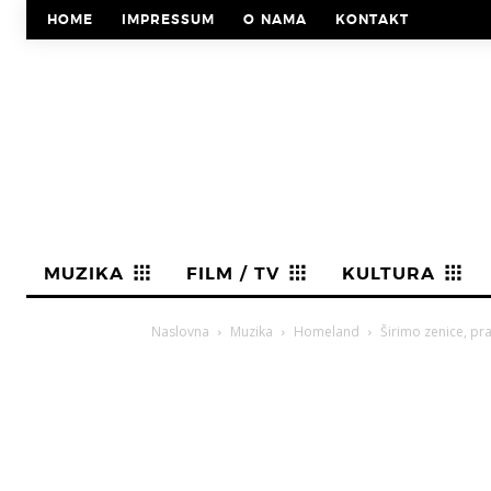
HOME
IMPRESSUM
O NAMA
KONTAKT
MUZIKA
FILM / TV
KULTURA
Naslovna
Muzika
Homeland
Širimo zenice, pr