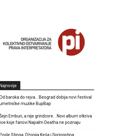
Najnovije
Od baroka do rejva… Beograd dobija novi festival
umetničke muzike BupBap
Šejn Emburi, a nije grindcore… Novi album otkriva
lice koje fanovi Napalm Deatha ne poznaju
Posle Stinga, Džonija Keša i Springstina…