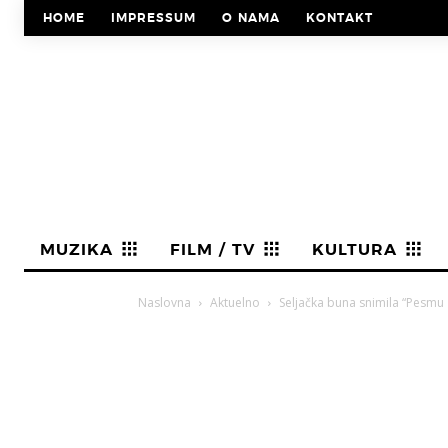
HOME
IMPRESSUM
O NAMA
KONTAKT
MUZIKA
FILM / TV
KULTURA
Naslovna
Aktuelno
Seljačka buna snimila “Pesmu 