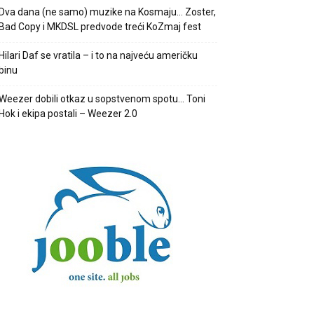
Dva dana (ne samo) muzike na Kosmaju… Zoster,
Bad Copy i MKDSL predvode treći KoZmaj fest
Hilari Daf se vratila – i to na najveću američku
binu
Weezer dobili otkaz u sopstvenom spotu… Toni
Hok i ekipa postali – Weezer 2.0