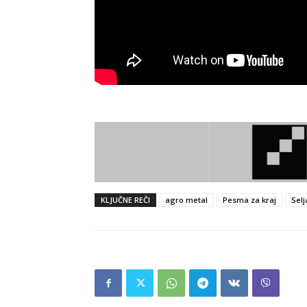
KLJUČNE REČI
agro metal
Pesma za kraj
Selj