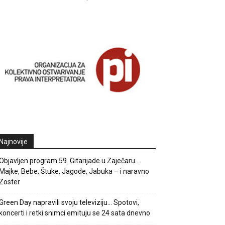
Najnovije
Objavljen program 59. Gitarijade u Zaječaru…
Majke, Bebe, Štuke, Jagode, Jabuka – i naravno
Zoster
Green Day napravili svoju televiziju… Spotovi,
koncerti i retki snimci emituju se 24 sata dnevno