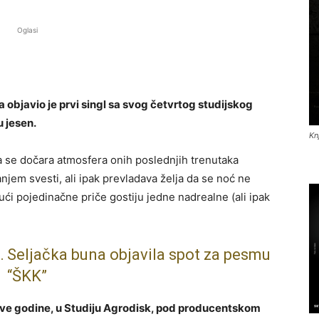
Oglasi
objavio je prvi singl sa svog četvrtog studijskog
u jesen.
Kn
a se dočara atmosfera onih poslednjih trenutaka
jem svesti, ali ipak prevladava želja da se noć ne
jući pojedinačne priče gostiju jedne nadrealne (ali ipak
… Seljačka buna objavila spot za pesmu
“ŠKK”
ove godine, u Studiju Agrodisk, pod producentskom