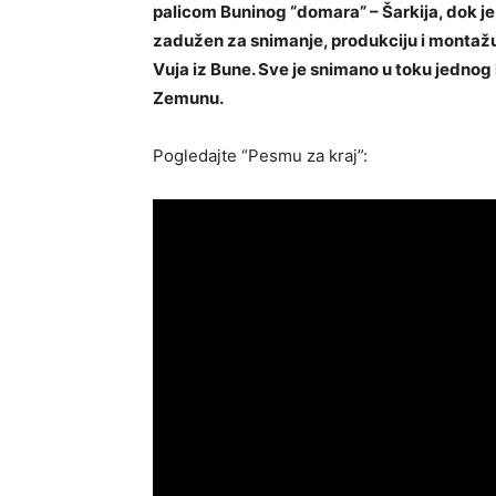
palicom Buninog “domara” – Šarkija, dok je 
zadužen za snimanje, produkciju i montažu,
Vuja iz Bune. Sve je snimano u toku jednog
Zemunu.
Pogledajte “Pesmu za kraj”: