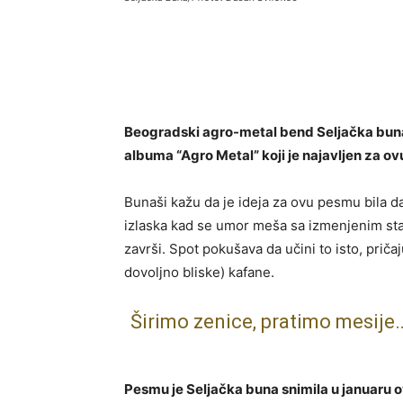
Beogradski agro-metal bend Seljačka buna 
albuma “Agro Metal” koji je najavljen za ov
Bunaši kažu da je ideja za ovu pesmu bila d
izlaska kad se umor meša sa izmenjenim stan
završi. Spot pokušava da učini to isto, priča
dovoljno bliske) kafane.
Širimo zenice, pratimo mesije
Pesmu je Seljačka buna snimila u januaru 