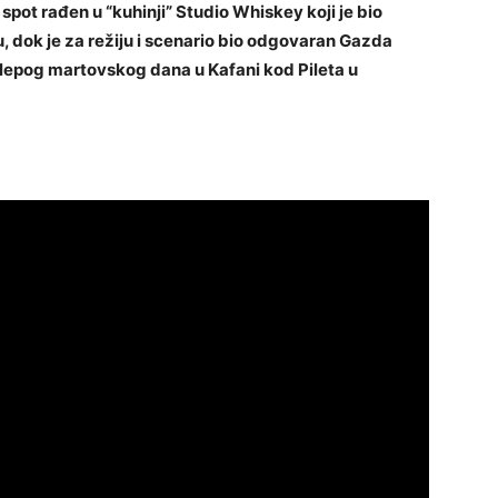
spot rađen u “kuhinji” Studio Whiskey koji je bio
 dok je za režiju i scenario bio odgovaran Gazda
 lepog martovskog dana u Kafani kod Pileta u