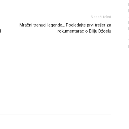
Sledeći tekst
Mračni trenuci legende… Pogledajte prvi trejler za
i
rokumentarac o Biliju Džoelu