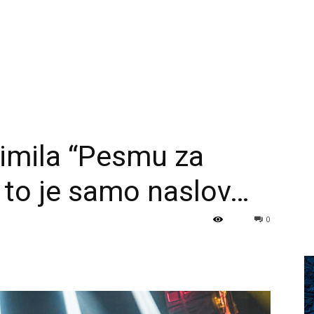
nimila “Pesmu za
, to je samo naslov…
0