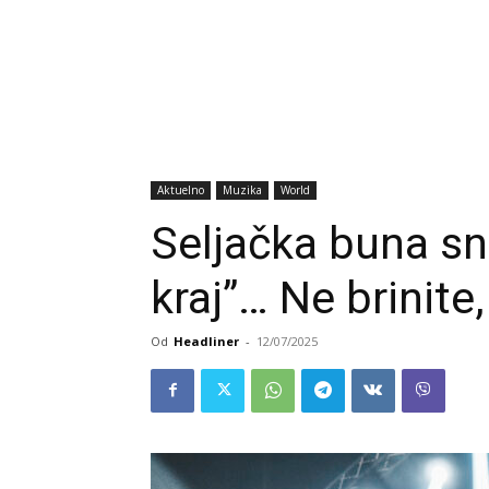
Aktuelno
Muzika
World
Seljačka buna s
kraj”… Ne brinite
Od
Headliner
-
12/07/2025