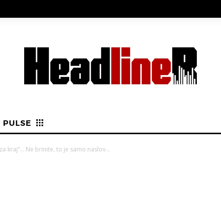
PULSE
za kraj”… Ne brinite, to je samo naslov…