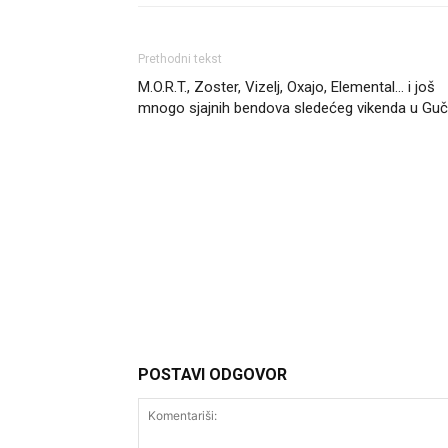
Prethodni tekst
M.O.R.T., Zoster, Vizelj, Oxajo, Elemental… i još
mnogo sjajnih bendova sledećeg vikenda u Guč
Headliner
POSTAVI ODGOVOR